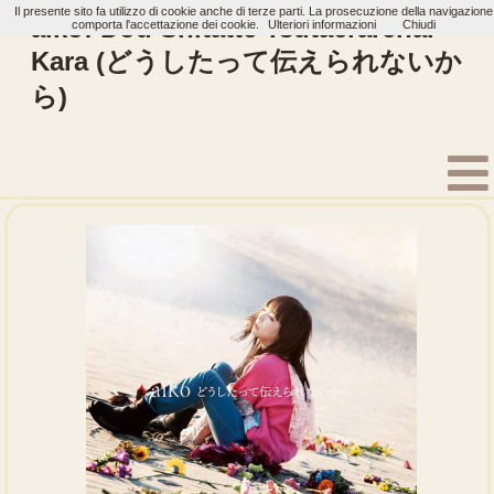
Il presente sito fa utilizzo di cookie anche di terze parti. La prosecuzione della navigazione
aiko: Dou Shitatte Tsutaerarenai
comporta l'accettazione dei cookie.
Ulteriori informazioni
Chiudi
Kara (どうしたって伝えられないか
ら)
Home
Artisti
aiko
Album
aiko no Uta. (aikoの詩。)
Ima no Futari wo Otag