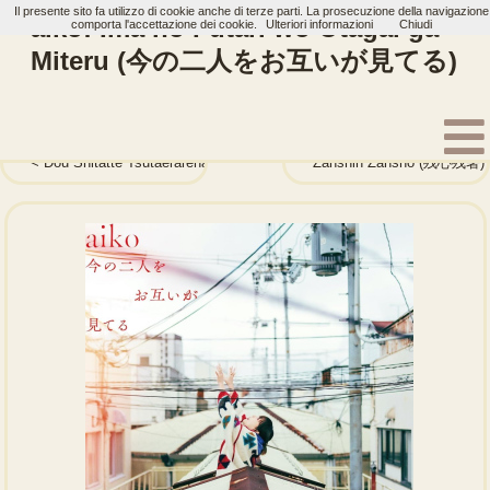
Il presente sito fa utilizzo di cookie anche di terze parti. La prosecuzione della navigazione
aiko: Ima no Futari wo Otagai ga
comporta l'accettazione dei cookie.
Ulteriori informazioni
Chiudi
Miteru (今の二人をお互いが見てる)
Home
Artisti
aiko
Album
Dou Shitatte Tsutaerarenai Kara (どうしたって伝えられないから)
Zanshin Zansho (残心残暑)