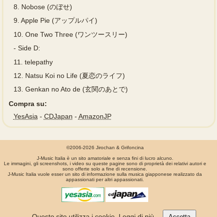
8.
Nobose (のぼせ)
9.
Apple Pie (アップルパイ)
10.
One Two Three (ワンツースリー)
-
Side D:
11.
telepathy
12.
Natsu Koi no Life (夏恋のライフ)
13.
Genkan no Ato de (玄関のあとで)
Compra su:
YesAsia
-
CDJapan
-
AmazonJP
©2006-2026 Jirochan & Grifoncina
J-Music Italia è un sito amatoriale e senza fini di lucro alcuno.
Le immagini, gli screenshots, i video su queste pagine sono di proprietà dei relativi autori e
sono offerte solo a fine di recensione.
J-Music Italia vuole esser un sito di informazione sulla musica giapponese realizzato da
appassionati per altri appassionati.
La pagina é stata generata in 0.00078 secondi
Questo sito utilizza i cookie.
Leggi di più
.
Accetta