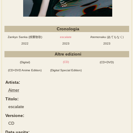
Cronologia
Zankyo Sanka (残響散歌)
escalate
Atemonaku (あてもなく)
2022
2023
2023
Altre edizioni
(CD)
(Digital)
(CD+DVD)
(CD+DVD Anime Edition)
(Digital Special Edition)
Artista:
Aimer
Titolo:
escalate
Versione:
CD
Data uscita: