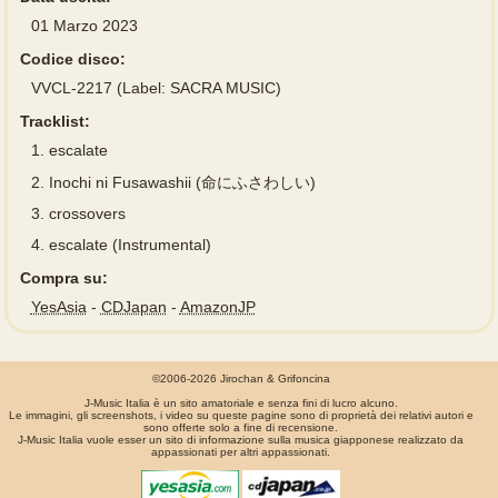
01 Marzo 2023
Codice disco:
VVCL-2217 (Label: SACRA MUSIC)
Tracklist:
1.
escalate
2.
Inochi ni Fusawashii (命にふさわしい)
3.
crossovers
4.
escalate (Instrumental)
Compra su:
YesAsia
-
CDJapan
-
AmazonJP
©2006-2026 Jirochan & Grifoncina
J-Music Italia è un sito amatoriale e senza fini di lucro alcuno.
Le immagini, gli screenshots, i video su queste pagine sono di proprietà dei relativi autori e
sono offerte solo a fine di recensione.
J-Music Italia vuole esser un sito di informazione sulla musica giapponese realizzato da
appassionati per altri appassionati.