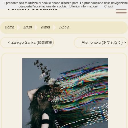
Il presente sito fa utilizzo di cookie anche di terze parti. La prosecuzione della navigazione
Aimer: escalate
comporta l'accettazione dei cookie.
Ulteriori informazioni
Chiudi
Home
Artisti
Aimer
Single
Zankyo Sanka (残響散歌)
Atemonaku (あてもなく)