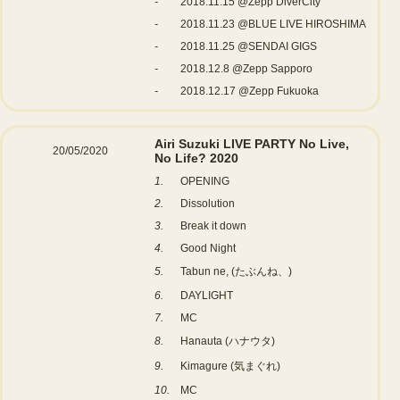
-
2018.11.15 @Zepp DiverCity
-
2018.11.23 @BLUE LIVE HIROSHIMA
-
2018.11.25 @SENDAI GIGS
-
2018.12.8 @Zepp Sapporo
-
2018.12.17 @Zepp Fukuoka
Airi Suzuki LIVE PARTY No Live,
20/05/2020
No Life? 2020
1.
OPENING
2.
Dissolution
3.
Break it down
4.
Good Night
5.
Tabun ne, (たぶんね、)
6.
DAYLIGHT
7.
MC
8.
Hanauta (ハナウタ)
9.
Kimagure (気まぐれ)
10.
MC