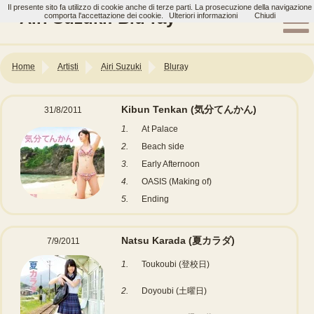
Il presente sito fa utilizzo di cookie anche di terze parti. La prosecuzione della navigazione
Airi Suzuki: Blu-ray
comporta l'accettazione dei cookie.
Ulteriori informazioni
Chiudi
Home
Artisti
Airi Suzuki
Bluray
Kibun Tenkan (気分てんかん)
31/8/2011
1.
At Palace
2.
Beach side
3.
Early Afternoon
4.
OASIS (Making of)
5.
Ending
Natsu Karada (夏カラダ)
7/9/2011
1.
Toukoubi (登校日)
2.
Doyoubi (土曜日)