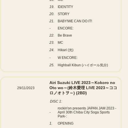
19.
IDENTITY
20.
STORY
21.
BABY!WE CAN DO IT!
-
ENCORE:
22.
Be Brave
23.
MC
24.
Hikari (光)
-
W ENCORE:
25.
Highball Kibun (ハイボール気分)
Airi Suzuki LIVE 2023～Kokoro no
Oto wo～(鈴木愛理 LIVE 2023～ココ
29/11/2023
ロノオトヲ～)
(2BD)
DISC 1:
rockin'on presents JAPAN JAM 2023 -
-
April 30th Chiba City Soga Sports
Park-:
1.
OPENING