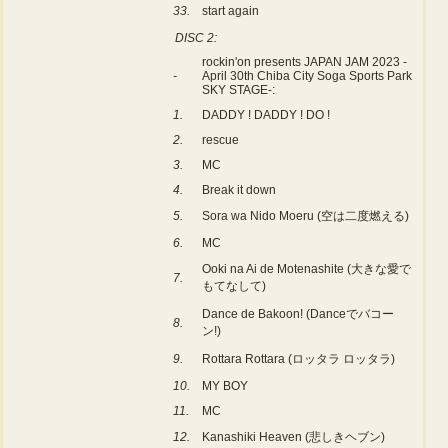
33.
start again
DISC 2:
rockin'on presents JAPAN JAM 2023 -
-
April 30th Chiba City Soga Sports Park
SKY STAGE-:
1.
DADDY ! DADDY ! DO !
2.
rescue
3.
MC
4.
Break it down
5.
Sora wa Nido Moeru (空は二度燃える)
6.
MC
Ooki na Ai de Motenashite (大きな愛で
7.
もてなして)
Dance de Bakoon! (Danceでバコー
8.
ン!)
9.
Rottara Rottara (ロッタラ ロッタラ)
10.
MY BOY
11.
MC
12.
Kanashiki Heaven (悲しきヘブン)