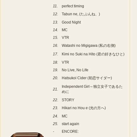
11.
perfect timing
12.
Tabun ne, (たぶんね、)
13.
Good Night
14.
MC
15.
VTR
16.
Watashi no Migigawa (私の右側)
17.
Kimi no Suki na Hito (君の好きなひと)
18.
VTR
19.
No Live, No Life
20.
Hatsukoi Cider (初恋サイダー)
Independent Girl～独立女子であるた
21.
めに
22.
STORY
23.
Hikari no Hou e (光の方へ)
24.
MC
25.
start again
-
ENCORE: