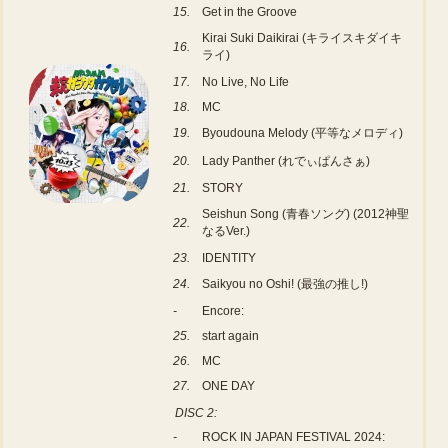
15.
Get in the Groove
Kirai Suki Daikirai (キライスキダイキ
16.
ライ)
17.
No Live, No Life
18.
MC
19.
Byoudouna Melody (平等なメロディ)
20.
Lady Panther (れでぃぱんさぁ)
21.
STORY
Seishun Song (青春ソング) (2012神聖
22.
なるVer.)
23.
IDENTITY
24.
Saikyou no Oshi! (最強の推し!)
-
Encore:
25.
start again
26.
MC
27.
ONE DAY
DISC 2:
-
ROCK IN JAPAN FESTIVAL 2024: