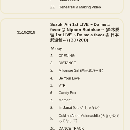
-
Bonus Video
23.
Rehearsal & Making Video
Suzuki Airi 1st LIVE ～Do me a
favor @ Nippon Budokan～ (鈴木愛
31/10/2018
理 1st LIVE ～Do me a favor @ 日本
武道館～)
(BD+2CD)
blu-ray:
1.
OPENING
2.
DISTANCE
3.
Mikansei Girl (未完成ガール)
4.
Be Your Love
5.
VTR
6.
Candy Box
7.
Moment
8.
Iin Janai (いいんじゃない)
Ooki na Ai de Motenashite (大きな愛で
9.
もてなして)
10.
DANCE TRACK