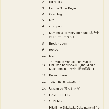
2.
IDENTITY
3.
Let The Show Begin
4.
Good Night
5.
MC
6.
shampoo
Mayonaka no Merry-go-round (真夜中
7.
のメリーゴーランド)
8.
Break it down
9.
rescue
10.
MC
The Middle Management ~Josei
Chuukan Kanrishoku~ (The Middle
11.
Management～女性中間管理職～)
12.
Be Your Love
13.
Tabun ne, (たぶんね、)
14.
Urayanjau (羨んじゃう)
15.
DANCE BRIDGE
16.
STRONGER
Hitorijime Shitakatta Dake na no ni (ひ