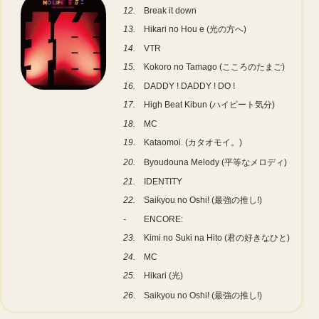
12.
Break it down
13.
Hikari no Hou e (光の方へ)
14.
VTR
15.
Kokoro no Tamago (こころのたまご)
16.
DADDY ! DADDY ! DO !
17.
High Beat Kibun (ハイビート気分)
18.
MC
19.
Kataomoi. (カタオモイ。)
20.
Byoudouna Melody (平等なメロディ)
21.
IDENTITY
22.
Saikyou no Oshi! (最強の推し!)
-
ENCORE:
23.
Kimi no Suki na Hito (君の好きなひと)
24.
MC
25.
Hikari (光)
26.
Saikyou no Oshi! (最強の推し!)