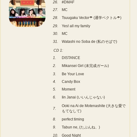
26.
#DMAF
27.
MC
28.
Tsuugaku Vector☂ (通学ベクトル☂)
29.
Yes! all my family
30.
MC
31.
Watashi no Soba de (私のそばで)
CD 1:
1.
DISTANCE
2.
Mikansei Girl (未完成ガール)
3.
Be Your Love
4.
Candy Box
5.
Moment
6.
Iin Janai (いいんじゃない)
Ooki na Ai de Motenashite (大きな愛で
7.
もてなして)
8.
perfect timing
9.
Tabun ne, (たぶんね、)
10.
Good Night