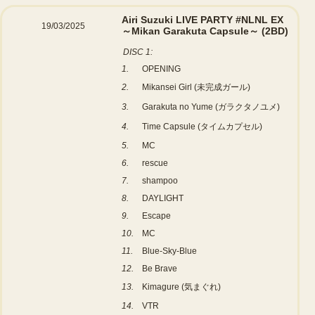
Airi Suzuki LIVE PARTY #NLNL EX
19/03/2025
～Mikan Garakuta Capsule～
(2BD)
DISC 1:
1.
OPENING
2.
Mikansei Girl (未完成ガール)
3.
Garakuta no Yume (ガラクタノユメ)
4.
Time Capsule (タイムカプセル)
5.
MC
6.
rescue
7.
shampoo
8.
DAYLIGHT
9.
Escape
10.
MC
11.
Blue-Sky-Blue
12.
Be Brave
13.
Kimagure (気まぐれ)
14.
VTR