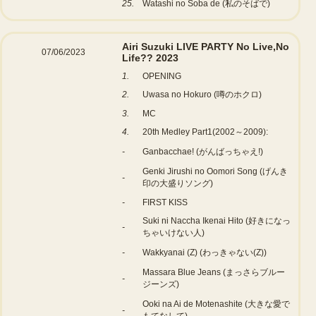
25.
Watashi no Soba de (私のそばで)
Airi Suzuki LIVE PARTY No Live,No
07/06/2023
Life?? 2023
1.
OPENING
2.
Uwasa no Hokuro (噂のホクロ)
3.
MC
4.
20th Medley Part1(2002～2009):
-
Ganbacchae! (がんばっちゃえ!)
Genki Jirushi no Oomori Song (げんき
-
印の大盛りソング)
-
FIRST KISS
Suki ni Naccha Ikenai Hito (好きになっ
-
ちゃいけない人)
-
Wakkyanai (Z) (わっきゃない(Z))
Massara Blue Jeans (まっさらブルー
-
ジーンズ)
Ooki na Ai de Motenashite (大きな愛で
-