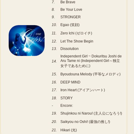
7.
Be Brave
8.
Be Your Love
9.
STRONGER
10.
Egao (笑顔)
11.
Zero Ichi (ゼロイチ)
12.
Let The Show Begin
13.
Dissolution
Independent Girl ~ Dokuritsu Joshi de
Aru Tame ni (Independent Girl～独立
14.
女子であるために)
15.
Byoudouna Melody (平等なメロディ)
16.
DEEP MIND
17.
Iron Heart (アイアンハート)
18.
STORY
-
Encore:
19.
Shujinkou ni Narou! (主人公になろう!)
20.
Saikyou no Oshi! (最強の推し!)
21.
Hikari (光)