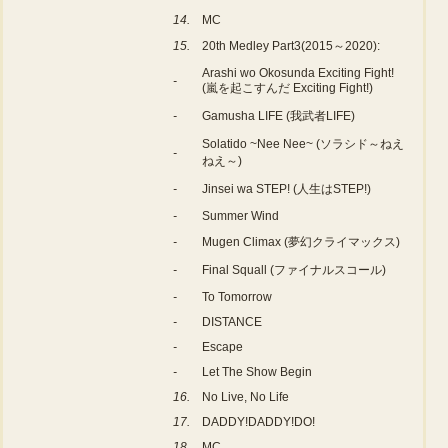
14.
MC
15.
20th Medley Part3(2015～2020):
Arashi wo Okosunda Exciting Fight!
-
(嵐を起こすんだ Exciting Fight!)
-
Gamusha LIFE (我武者LIFE)
Solatido ~Nee Nee~ (ソラシド～ねえ
-
ねえ～)
-
Jinsei wa STEP! (人生はSTEP!)
-
Summer Wind
-
Mugen Climax (夢幻クライマックス)
-
Final Squall (ファイナルスコール)
-
To Tomorrow
-
DISTANCE
-
Escape
-
Let The Show Begin
16.
No Live, No Life
17.
DADDY!DADDY!DO!
18.
MC