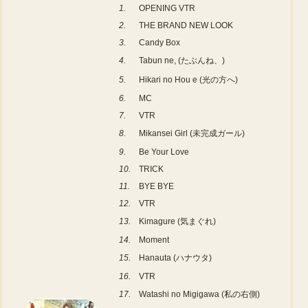
1.
OPENING VTR
2.
THE BRAND NEW LOOK
3.
Candy Box
4.
Tabun ne, (たぶんね、)
5.
Hikari no Hou e (光の方へ)
6.
MC
7.
VTR
8.
Mikansei Girl (未完成ガール)
9.
Be Your Love
10.
TRICK
11.
BYE BYE
12.
VTR
13.
Kimagure (気まぐれ)
14.
Moment
15.
Hanauta (ハナウタ)
16.
VTR
17.
Watashi no Migigawa (私の右側)