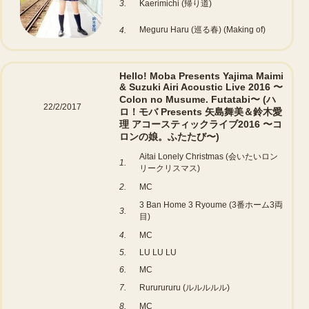
3.
Kaerimichi (帰り道)
Meguru Haru (巡る春) (Making of)
4.
Hello! Moba Presents Yajima Maimi
& Suzuki Airi Acoustic Live 2016 〜
Colon no Musume. Futatabi〜 (ハ
22/2/2017
ロ！モバ Presents 矢島舞美＆鈴木愛
理 アコースティックライブ2016 〜コ
ロンの娘。ふたたび〜)
Aitai Lonely Christmas (会いたいロン
1.
リークリスマス)
2.
MC
3 Ban Home 3 Ryoume (3番ホーム3両
3.
目)
4.
MC
5.
LU LU LU
6.
MC
7.
Rururururu (ルルルルル)
8.
MC