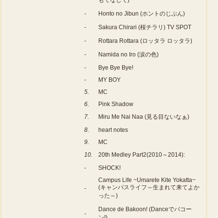
もてなして)
-
Honto no Jibun (ホントのじぶん)
-
Sakura Chirari (桜チラリ) TV SPOT
-
Rottara Rottara (ロッタラ ロッタラ)
-
Namida no Iro (涙の色)
-
Bye Bye Bye!
-
MY BOY
5.
MC
6.
Pink Shadow
7.
Miru Me Nai Naa (見る目ないなぁ)
8.
heart notes
9.
MC
10.
20th Medley Part2(2010～2014):
-
SHOCK!
Campus Life ~Umarete Kite Yokatta~
(キャンパスライフ～生まれて来てよか
-
った～)
Dance de Bakoon! (Danceでバコー
-
ン!)