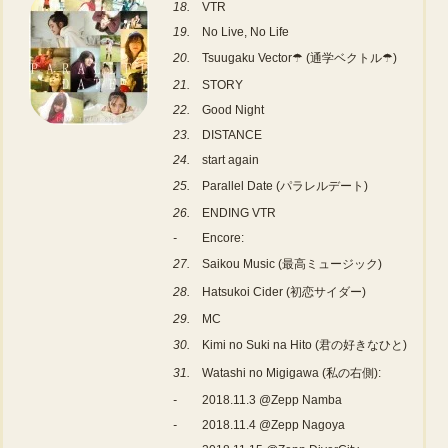
18.
VTR
19.
No Live, No Life
20.
Tsuugaku Vector☂ (通学ベクトル☂)
21.
STORY
22.
Good Night
23.
DISTANCE
24.
start again
25.
Parallel Date (パラレルデート)
26.
ENDING VTR
-
Encore:
27.
Saikou Music (最高ミュージック)
28.
Hatsukoi Cider (初恋サイダー)
29.
MC
30.
Kimi no Suki na Hito (君の好きなひと)
31.
Watashi no Migigawa (私の右側):
-
2018.11.3 @Zepp Namba
-
2018.11.4 @Zepp Nagoya