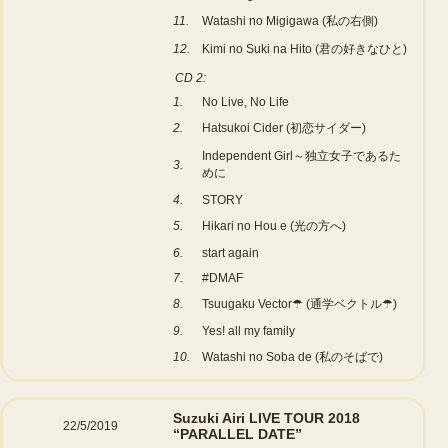
11.
Watashi no Migigawa (私の右側)
12.
Kimi no Suki na Hito (君の好きなひと)
CD 2:
1.
No Live, No Life
2.
Hatsukoi Cider (初恋サイダー)
Independent Girl～独立女子であるた
3.
めに
4.
STORY
5.
Hikari no Hou e (光の方へ)
6.
start again
7.
#DMAF
8.
Tsuugaku Vector☂ (通学ベクトル☂)
9.
Yes! all my family
10.
Watashi no Soba de (私のそばで)
Suzuki Airi LIVE TOUR 2018
22/5/2019
“PARALLEL DATE”