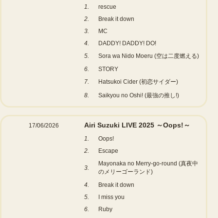
1.
rescue
2.
Break it down
3.
MC
4.
DADDY! DADDY! DO!
5.
Sora wa Nido Moeru (空は二度燃える)
6.
STORY
7.
Hatsukoi Cider (初恋サイダー)
8.
Saikyou no Oshi! (最強の推し!)
Airi Suzuki LIVE 2025 ～Oops!～
17/06/2026
1.
Oops!
2.
Escape
Mayonaka no Merry-go-round (真夜中
3.
のメリーゴーランド)
4.
Break it down
5.
I miss you
6.
Ruby