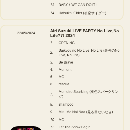
13.
BABY！WE CAN DO IT！
14.
Hatsukoi Cider (初恋サイダー)
Airi Suzuki LIVE PARTY No Live,No
22/05/2024
Life??! 2024
1.
OPENING
Saikyou no No Live, No Life (最強のNo
2.
Live, No Life)
3.
Be Brave
4.
Moment
5.
MC
6.
rescue
Momoiro Sparkling (桃色スパークリン
7.
グ)
8.
shampoo
9.
Miru Me Nai Naa (見る目ないなぁ)
10.
MC
11.
Let The Show Begin