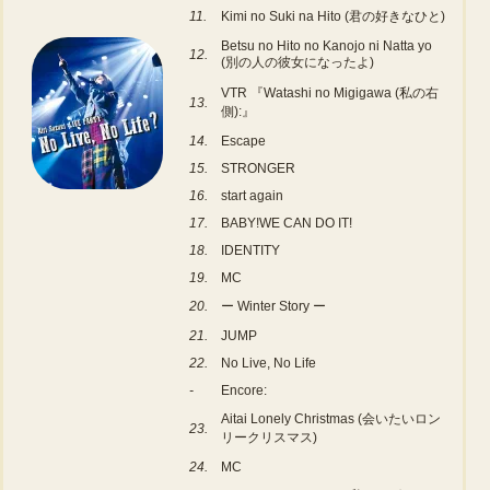
11.
Kimi no Suki na Hito (君の好きなひと)
Betsu no Hito no Kanojo ni Natta yo
12.
(別の人の彼女になったよ)
VTR 『Watashi no Migigawa (私の右
13.
側):』
14.
Escape
15.
STRONGER
16.
start again
17.
BABY!WE CAN DO IT!
18.
IDENTITY
19.
MC
20.
ー Winter Story ー
21.
JUMP
22.
No Live, No Life
-
Encore:
Aitai Lonely Christmas (会いたいロン
23.
リークリスマス)
24.
MC