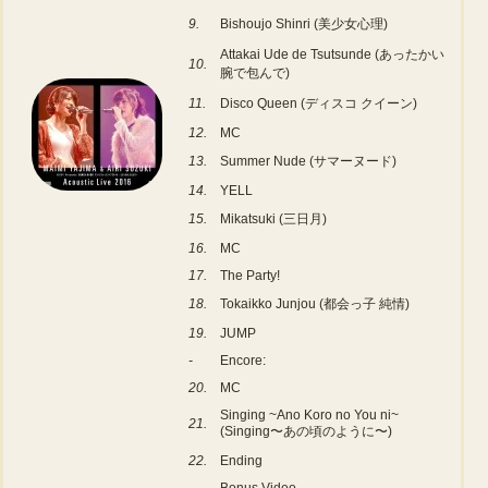
9.
Bishoujo Shinri (美少女心理)
Attakai Ude de Tsutsunde (あったかい
10.
腕で包んで)
11.
Disco Queen (ディスコ クイーン)
12.
MC
13.
Summer Nude (サマーヌード)
14.
YELL
15.
Mikatsuki (三日月)
16.
MC
17.
The Party!
18.
Tokaikko Junjou (都会っ子 純情)
19.
JUMP
-
Encore:
20.
MC
Singing ~Ano Koro no You ni~
21.
(Singing〜あの頃のように〜)
22.
Ending