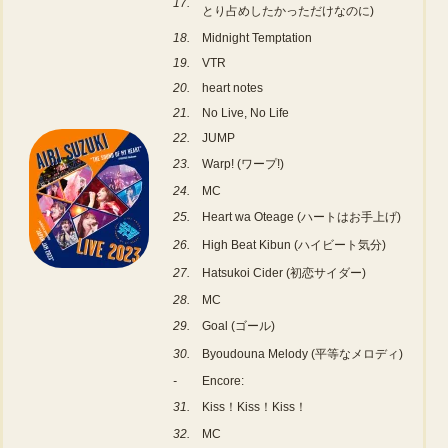
17.
とり占めしたかっただけなのに)
18.
Midnight Temptation
19.
VTR
20.
heart notes
21.
No Live, No Life
22.
JUMP
23.
Warp! (ワープ!)
24.
MC
25.
Heart wa Oteage (ハートはお手上げ)
26.
High Beat Kibun (ハイビート気分)
27.
Hatsukoi Cider (初恋サイダー)
28.
MC
29.
Goal (ゴール)
30.
Byoudouna Melody (平等なメロディ)
-
Encore:
31.
Kiss！Kiss！Kiss！
32.
MC