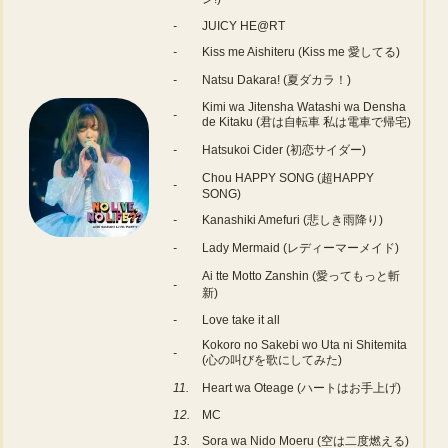
-
JUICY HE@RT
-
Kiss me Aishiteru (Kiss me 愛してる)
-
Natsu Dakara! (夏ダカラ！)
Kimi wa Jitensha Watashi wa Densha
-
de Kitaku (君は自転車 私は電車で帰宅)
-
Hatsukoi Cider (初恋サイダー)
Chou HAPPY SONG (超HAPPY
-
SONG)
-
Kanashiki Amefuri (悲しき雨降り)
-
Lady Mermaid (レディーマーメイド)
Ai tte Motto Zanshin (愛ってもっと斬
-
新)
-
Love take it all
Kokoro no Sakebi wo Uta ni Shitemita
-
(心の叫びを歌にしてみた)
11.
Heart wa Oteage (ハートはお手上げ)
12.
MC
13.
Sora wa Nido Moeru (空は二度燃える)