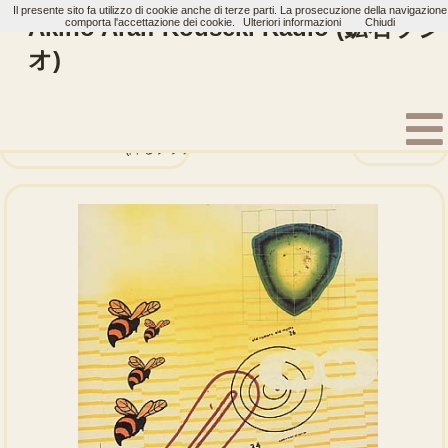
Il presente sito fa utilizzo di cookie anche di terze parti. La prosecuzione della navigazione
Akino Arai: Kouseki Radio (鉱石ラジ
comporta l'accettazione dei cookie.
Ulteriori informazioni
Chiudi
オ)
Home
Artisti
Akino Arai
Album
RGB
Furu Platinum (降るプラチナ)