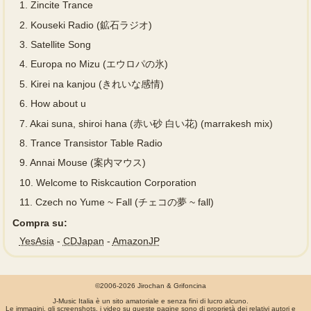
1.
Zincite Trance
2.
Kouseki Radio (鉱石ラジオ)
3.
Satellite Song
4.
Europa no Mizu (エウロパの氷)
5.
Kirei na kanjou (きれいな感情)
6.
How about u
7.
Akai suna, shiroi hana (赤い砂 白い花) (marrakesh mix)
8.
Trance Transistor Table Radio
9.
Annai Mouse (案内マウス)
10.
Welcome to Riskcaution Corporation
11.
Czech no Yume ~ Fall (チェコの夢 ~ fall)
Compra su:
YesAsia
-
CDJapan
-
AmazonJP
©2006-2026 Jirochan & Grifoncina
J-Music Italia è un sito amatoriale e senza fini di lucro alcuno.
Le immagini, gli screenshots, i video su queste pagine sono di proprietà dei relativi autori e