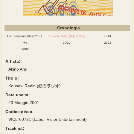
Cronologia
Furu Platinum (降るプラチ
Kouseki Radio (鉱石ラジオ)
RGB
ナ)
2001
2002
2000
Artista:
Akino Arai
Titolo:
Kouseki Radio (鉱石ラジオ)
Data uscita:
23 Maggio 2001
Codice disco:
VICL-60721 (Label: Victor Entertainment)
Tracklist: