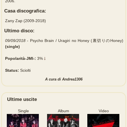
2006.
Casa discografica:
Zany Zap (2009-2018)
Ultimo disco:
09/09/2018
- Psycho Brain / Uragiri no Honey (裏切りのHoney)
(single)
Popolarità-JMI-:
3%
Status:
Sciolti
A cura di
Andrea1306
Ultime uscite
Single
Album
Video