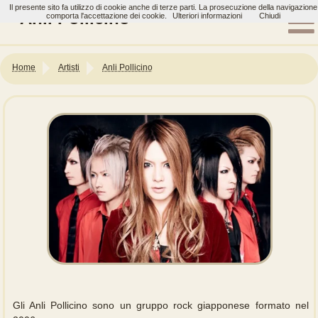
Il presente sito fa utilizzo di cookie anche di terze parti. La prosecuzione della navigazione
Anli Pollicino
comporta l'accettazione dei cookie.
Ulteriori informazioni
Chiudi
Home
Artisti
Anli Pollicino
Gli Anli Pollicino sono un gruppo rock giapponese formato nel