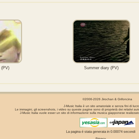
 (PV)
Summer diary (PV)
©2006-2026 Jirochan & Grifoncina
J-Music Italia è un sito amatoriale e senza fini di lucr
Le immagini, gli screenshots, i video su queste pagine sono di proprietà dei relativi aut
J-Music Italia vuole esser un sito di informazione sulla musica giapponese realizzato
La pagina é stata generata in 0.00074 secondi
Privacy