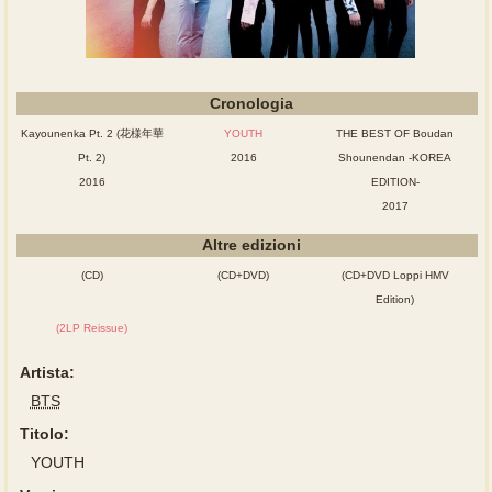
Cronologia
Kayounenka Pt. 2 (花様年華
YOUTH
THE BEST OF Boudan
Pt. 2)
2016
Shounendan -KOREA
2016
EDITION-
2017
Altre edizioni
(CD)
(CD+DVD)
(CD+DVD Loppi HMV
Edition)
(2LP Reissue)
Artista:
BTS
Titolo:
YOUTH