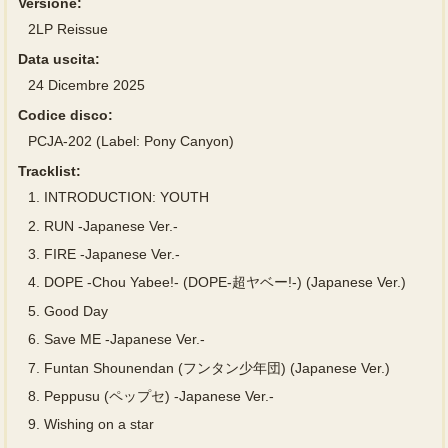
Versione:
2LP Reissue
Data uscita:
24 Dicembre 2025
Codice disco:
PCJA-202 (Label: Pony Canyon)
Tracklist:
1.
INTRODUCTION: YOUTH
2.
RUN -Japanese Ver.-
3.
FIRE -Japanese Ver.-
4.
DOPE -Chou Yabee!- (DOPE-超ヤベー!-) (Japanese Ver.)
5.
Good Day
6.
Save ME -Japanese Ver.-
7.
Funtan Shounendan (フンタン少年団) (Japanese Ver.)
8.
Peppusu (ペップセ) -Japanese Ver.-
9.
Wishing on a star