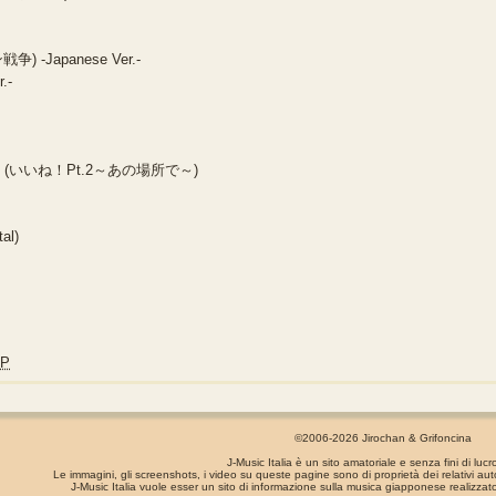
争) -Japanese Ver.-
.-
ho de~ (いいね！Pt.2～あの場所で～)
al)
JP
©2006-2026 Jirochan & Grifoncina
J-Music Italia è un sito amatoriale e senza fini di lucr
Le immagini, gli screenshots, i video su queste pagine sono di proprietà dei relativi aut
J-Music Italia vuole esser un sito di informazione sulla musica giapponese realizzato