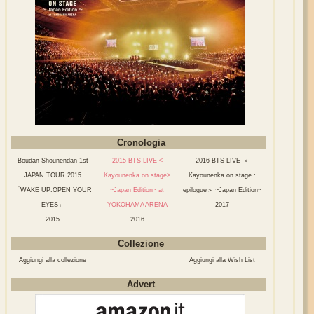
Cronologia
Boudan Shounendan 1st
2015 BTS LIVE <
2016 BTS LIVE ＜
JAPAN TOUR 2015
Kayounenka on stage>
Kayounenka on stage :
「WAKE UP:OPEN YOUR
~Japan Edition~ at
epilogue＞ ~Japan Edition~
EYES」
YOKOHAMA ARENA
2017
2015
2016
Collezione
Aggiungi alla collezione
Aggiungi alla Wish List
Advert