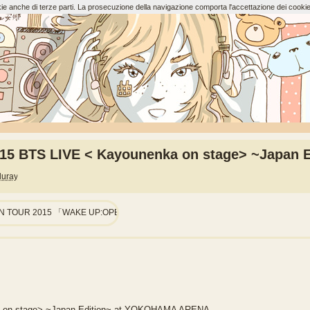
ookie anche di terze parti. La prosecuzione della navigazione comporta l'accettazione dei cookie
015 BTS LIVE < Kayounenka on stage> ~Japan
luray
PAN TOUR 2015 「WAKE UP:OPEN YOUR EYES」
a on stage> ~Japan Edition~ at YOKOHAMA ARENA