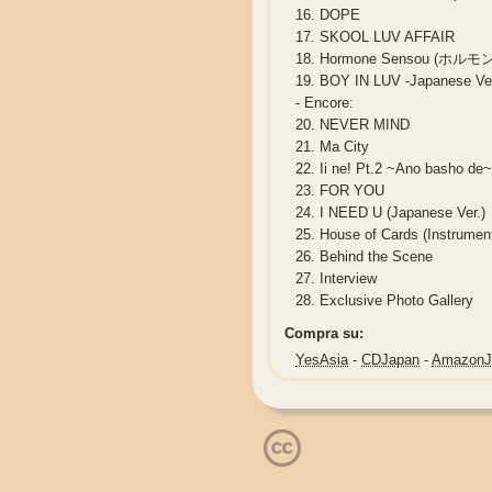
16.
DOPE
17.
SKOOL LUV AFFAIR
18.
Hormone Sensou (ホルモン戦
19.
BOY IN LUV -Japanese Ver
-
Encore:
20.
NEVER MIND
21.
Ma City
22.
Ii ne! Pt.2 ~Ano bas
23.
FOR YOU
24.
I NEED U (Japanese Ver.)
25.
House of Cards (Instrument
26.
Behind the Scene
27.
Interview
28.
Exclusive Photo Gallery
Compra su:
YesAsia
-
CDJapan
-
Amazon