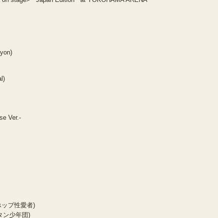
yon)
l)
 Ver.-
ップホップ性愛者)
フンタン少年団)