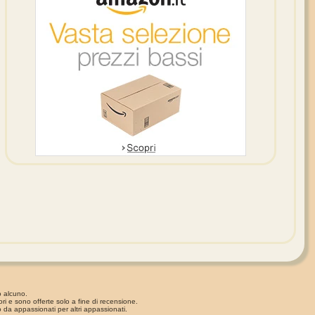
o alcuno.
ori e sono offerte solo a fine di recensione.
 da appassionati per altri appassionati.