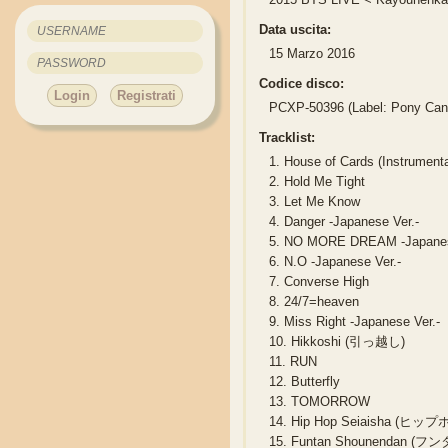
Data uscita:
15 Marzo 2016
Codice disco:
Login
Registrati
PCXP-50396 (Label: Pony Can
Tracklist:
1.
House of Cards (Instrumenta
2.
Hold Me Tight
3.
Let Me Know
4.
Danger -Japanese Ver.-
5.
NO MORE DREAM -Japanese
6.
N.O -Japanese Ver.-
7.
Converse High
8.
24/7=heaven
9.
Miss Right -Japanese Ver.-
10.
Hikkoshi (引っ越し)
11.
RUN
12.
Butterfly
13.
TOMORROW
14.
Hip Hop Seiaisha (ヒ
15.
Funtan Shounendan (