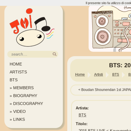
Il presente sito fa utilizzo di c
HOME
BTS: 2
ARTISTS
Home
Artisti
BTS
B
BTS
» MEMBERS
Boudan Shounendan 1st JA
» BIOGRAPHY
» DISCOGRAPHY
Artista:
» VIDEO
BTS
» LINKS
Titolo:
2015 BTS LIVE < Kayounenk