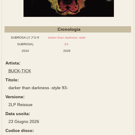
Cronologia
SUBROSA (スブロサ
darker than darkness -style
SUBROSA)
93-
2024
2026
Artista:
BUCK-TICK
Titolo:
darker than darkness -style 93-
Versione:
2LP Reissue
Data uscita:
23 Giugno 2026
Codice disco: