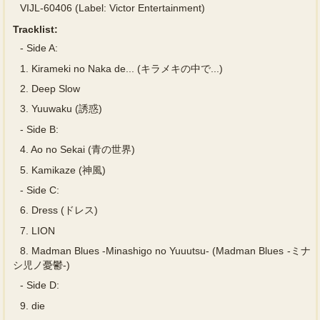
VIJL-60406 (Label: Victor Entertainment)
Tracklist:
-
Side A:
1.
Kirameki no Naka de... (キラメキの中で...)
2.
Deep Slow
3.
Yuuwaku (誘惑)
-
Side B:
4.
Ao no Sekai (青の世界)
5.
Kamikaze (神風)
-
Side C:
6.
Dress (ドレス)
7.
LION
8.
Madman Blues -Minashigo no Yuuutsu- (Madman Blues -ミナ
シ児ノ憂鬱-)
-
Side D:
9.
die