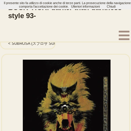
Il presente sito fa utilizzo di cookie anche di terze parti. La prosecuzione della navigazione
BUCK-TICK: darker than darkness -
comporta l'accettazione dei cookie.
Ulteriori informazioni
Chiudi
style 93-
Home
Artisti
BUCK-TICK
Album
SUBROSA (スブロサ SUBROSA)