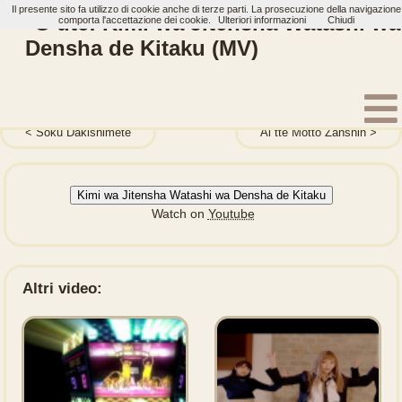
Il presente sito fa utilizzo di cookie anche di terze parti. La prosecuzione della navigazione
°C-ute: Kimi wa Jitensha Watashi wa
comporta l'accettazione dei cookie.
Ulteriori informazioni
Chiudi
Densha de Kitaku (MV)
Home
Artisti
°C-ute
Video
Soku Dakishimete
Ai tte Motto Zanshin
Kimi wa Jitensha Watashi wa Densha de Kitaku
Watch on
Youtube
Altri video: