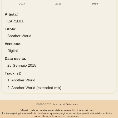
2014
2015
2015
Artista:
CAPSULE
Titolo:
Another World
Versione:
Digital
Data uscita:
28 Gennaio 2015
Tracklist:
1.
Another World
2.
Another World (extended mix)
©2006-2026 Jirochan & Grifoncina
J-Music Italia è un sito amatoriale e senza fini di lucro alcuno.
Le immagini, gli screenshots, i video su queste pagine sono di proprietà dei relativi autori e
sono offerte solo a fine di recensione.