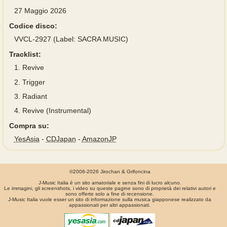
27 Maggio 2026
Codice disco:
VVCL-2927 (Label: SACRA MUSIC)
Tracklist:
1.
Revive
2.
Trigger
3.
Radiant
4.
Revive (Instrumental)
Compra su:
YesAsia
-
CDJapan
-
AmazonJP
©2006-2026 Jirochan & Grifoncina
J-Music Italia è un sito amatoriale e senza fini di lucro alcuno.
Le immagini, gli screenshots, i video su queste pagine sono di proprietà dei relativi autori e
sono offerte solo a fine di recensione.
J-Music Italia vuole esser un sito di informazione sulla musica giapponese realizzato da
appassionati per altri appassionati.