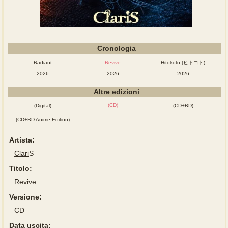
Cronologia
Radiant
Revive
Hitokoto (ヒトコト)
2026
2026
2026
Altre edizioni
(CD)
(Digital)
(CD+BD)
(CD+BD Anime Edition)
Artista:
ClariS
Titolo:
Revive
Versione:
CD
Data uscita: