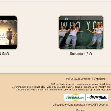
 (MV)
Superman (PV)
©2006-2026 Jirochan & Grifoncina
J-Music Italia è un sito amatoriale e senza fini di lucr
Le immagini, gli screenshots, i video su queste pagine sono di proprietà dei relativi aut
J-Music Italia vuole esser un sito di informazione sulla musica giapponese realizzato
La pagina é stata generata in 0.00068 secondi
Privacy