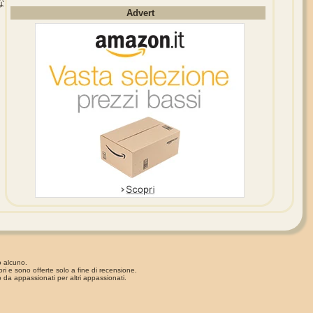
な
Advert
o alcuno.
ori e sono offerte solo a fine di recensione.
 da appassionati per altri appassionati.