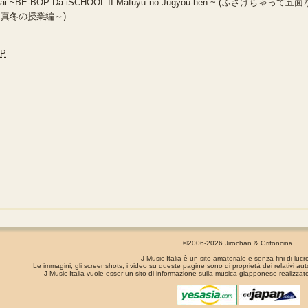
 Sai ~BE-BOP Da-iSCHOOL II Mafuyu no Jugyou-hen ~ (ふざけちゃって五面
 II 真冬の授業編～)
JP
©2006-2026 Jirochan & Grifoncina
J-Music Italia è un sito amatoriale e senza fini di lucr
Le immagini, gli screenshots, i video su queste pagine sono di proprietà dei relativi aut
J-Music Italia vuole esser un sito di informazione sulla musica giapponese realizzato