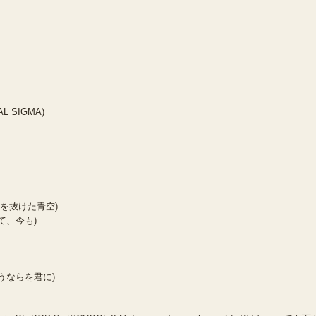
AL SIGMA)
a (雲を抜けた青空)
しくて、今も)
(さようならを君に)