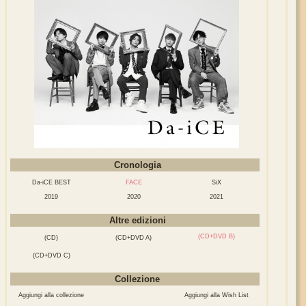
Cronologia
Da-iCE BEST
FACE
SiX
2019
2020
2021
Altre edizioni
(CD+DVD B)
(CD)
(CD+DVD A)
(CD+DVD C)
Collezione
Aggiungi alla collezione
Aggiungi alla Wish List