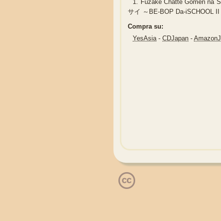
1.
Fuzake Chatte Gomen na
サイ ～BE-BOP Da-iSCHOOL
Compra su:
YesAsia
-
CDJapan
-
Amazon