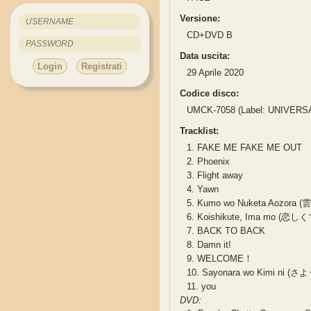
Versione:
CD+DVD B
Data uscita:
Login
Registrati
29 Aprile 2020
Codice disco:
UMCK-7058 (Label: UNIVERS
Tracklist:
1.
FAKE ME FAKE ME OUT
2.
Phoenix
3.
Flight away
4.
Yawn
5.
Kumo wo Nuketa Aozor
6.
Koishikute, Ima mo (恋
7.
BACK TO BACK
8.
Damn it!
9.
WELCOME！
10.
Sayonara wo Kimi ni 
11.
you
DVD: