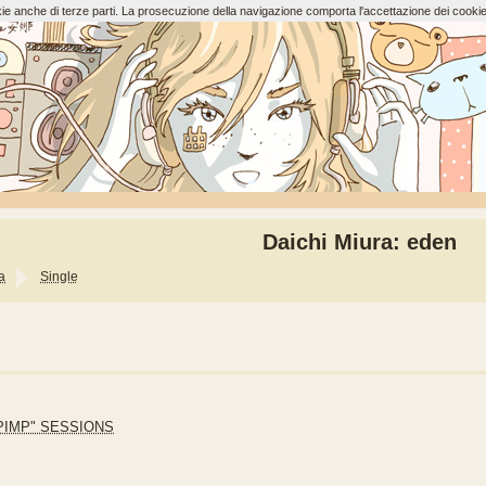
ookie anche di terze parti. La prosecuzione della navigazione comporta l'accettazione dei cookie
Daichi Miura: eden
a
Single
&"PIMP" SESSIONS