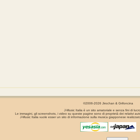
©2006-2026 Jirochan & Grifoncina
J-Music Italia è un sito amatoriale e senza fini di lucr
Le immagini, gli screenshots, i video su queste pagine sono di proprietà dei relativi aut
J-Music Italia vuole esser un sito di informazione sulla musica giapponese realizzato
La pagina é stata generata in 0.0008 secondi