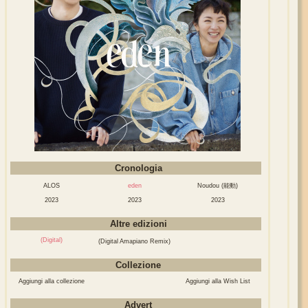
Cronologia
ALOS
eden
Noudou (能動)
2023
2023
2023
Altre edizioni
(Digital)
(Digital Amapiano Remix)
Collezione
Aggiungi alla collezione
Aggiungi alla Wish List
Advert