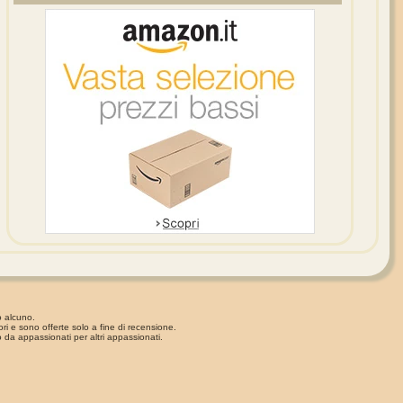
o alcuno.
ori e sono offerte solo a fine di recensione.
 da appassionati per altri appassionati.