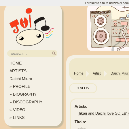
Il presente sito fa utilizzo di c
HOME
ARTISTS
Home
Artisti
Daichi Miur
Daichi Miura
» PROFILE
ALOS
» BIOGRAPHY
» DISCOGRAPHY
Artista:
» VIDEO
Hikari and Daichi love SOIL
» LINKS
Titolo:
eden