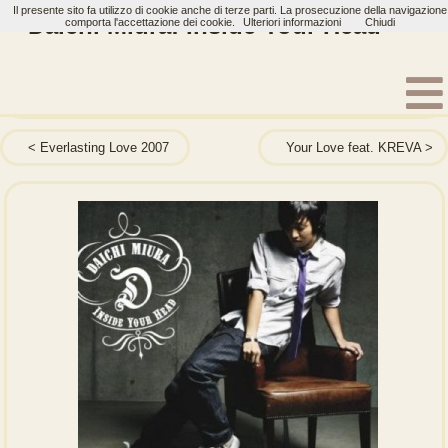
Il presente sito fa utilizzo di cookie anche di terze parti. La prosecuzione della navigazione
Daichi Miura: Inside Your Head
comporta l'accettazione dei cookie.
Ulteriori informazioni
Chiudi
Home
Artisti
Daichi Miura
Single
Everlasting Love 2007
Your Love feat. KREVA