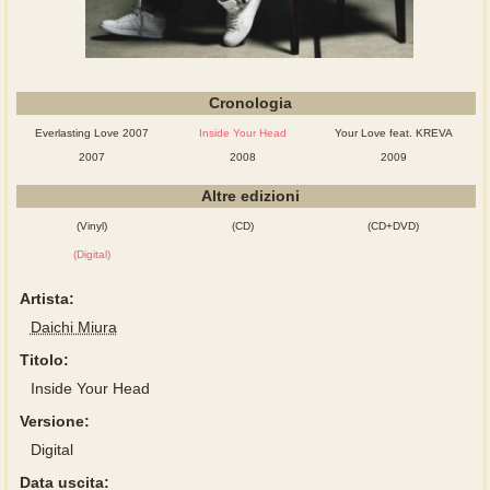
Cronologia
Everlasting Love 2007
Inside Your Head
Your Love feat. KREVA
2007
2008
2009
Altre edizioni
(Vinyl)
(CD)
(CD+DVD)
(Digital)
Artista:
Daichi Miura
Titolo:
Inside Your Head
Versione:
Digital
Data uscita: