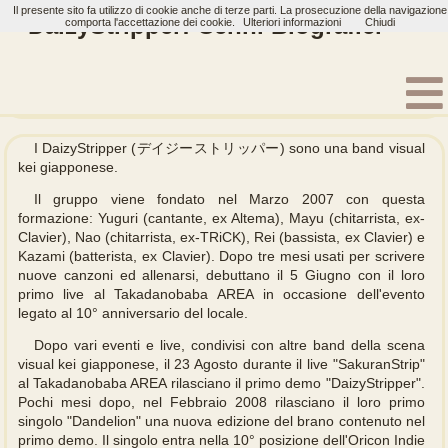
Il presente sito fa utilizzo di cookie anche di terze parti. La prosecuzione della navigazione
DaizyStripper: Cenni Biografici
comporta l'accettazione dei cookie.
Ulteriori informazioni
Chiudi
Home
Artisti
DaizyStripper
Biografia
I DaizyStripper (デイジーストリッパー) sono una band visual
kei giapponese.
Il gruppo viene fondato nel Marzo 2007 con questa
formazione: Yuguri (cantante, ex Altema), Mayu (chitarrista, ex-
Clavier), Nao (chitarrista, ex-TRiCK), Rei (bassista, ex Clavier) e
Kazami (batterista, ex Clavier). Dopo tre mesi usati per scrivere
nuove canzoni ed allenarsi, debuttano il 5 Giugno con il loro
primo live al Takadanobaba AREA in occasione dell'evento
legato al 10° anniversario del locale.
Dopo vari eventi e live, condivisi con altre band della scena
visual kei giapponese, il 23 Agosto durante il live "SakuranStrip"
al Takadanobaba AREA rilasciano il primo demo "DaizyStripper".
Pochi mesi dopo, nel Febbraio 2008 rilasciano il loro primo
singolo "Dandelion" una nuova edizione del brano contenuto nel
primo demo. Il singolo entra nella 10° posizione dell'Oricon Indie