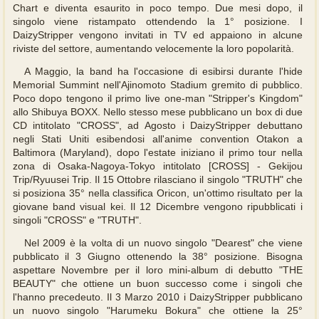
Chart e diventa esaurito in poco tempo. Due mesi dopo, il
singolo viene ristampato ottendendo la 1° posizione. I
DaizyStripper vengono invitati in TV ed appaiono in alcune
riviste del settore, aumentando velocemente la loro popolarità.
A Maggio, la band ha l'occasione di esibirsi durante l'hide
Memorial Summint nell'Ajinomoto Stadium gremito di pubblico.
Poco dopo tengono il primo live one-man "Stripper's Kingdom"
allo Shibuya BOXX. Nello stesso mese pubblicano un box di due
CD intitolato "CROSS", ad Agosto i DaizyStripper debuttano
negli Stati Uniti esibendosi all'anime convention Otakon a
Baltimora (Maryland), dopo l'estate iniziano il primo tour nella
zona di Osaka-Nagoya-Tokyo intitolato [CROSS] - Gekijou
Trip/Ryuusei Trip. Il 15 Ottobre rilasciano il singolo "TRUTH" che
si posiziona 35° nella classifica Oricon, un'ottimo risultato per la
giovane band visual kei. Il 12 Dicembre vengono ripubblicati i
singoli "CROSS" e "TRUTH".
Nel 2009 è la volta di un nuovo singolo "Dearest" che viene
pubblicato il 3 Giugno ottenendo la 38° posizione. Bisogna
aspettare Novembre per il loro mini-album di debutto "THE
BEAUTY" che ottiene un buon successo come i singoli che
l'hanno precedeuto. Il 3 Marzo 2010 i DaizyStripper pubblicano
un nuovo singolo "Harumeku Bokura" che ottiene la 25°