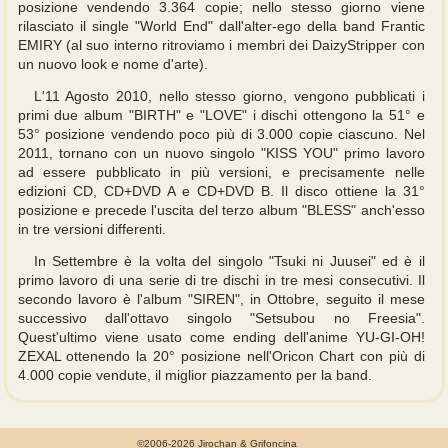
posizione vendendo 3.364 copie; nello stesso giorno viene
rilasciato il single "World End" dall'alter-ego della band Frantic
EMIRY (al suo interno ritroviamo i membri dei DaizyStripper con
un nuovo look e nome d'arte).
L'11 Agosto 2010, nello stesso giorno, vengono pubblicati i
primi due album "BIRTH" e "LOVE" i dischi ottengono la 51° e
53° posizione vendendo poco più di 3.000 copie ciascuno. Nel
2011, tornano con un nuovo singolo "KISS YOU" primo lavoro
ad essere pubblicato in più versioni, e precisamente nelle
edizioni CD, CD+DVD A e CD+DVD B. Il disco ottiene la 31°
posizione e precede l'uscita del terzo album "BLESS" anch'esso
in tre versioni differenti.
In Settembre è la volta del singolo "Tsuki ni Juusei" ed è il
primo lavoro di una serie di tre dischi in tre mesi consecutivi. Il
secondo lavoro è l'album "SIREN", in Ottobre, seguito il mese
successivo dall'ottavo singolo "Setsubou no Freesia".
Quest'ultimo viene usato come ending dell'anime YU-GI-OH!
ZEXAL ottenendo la 20° posizione nell'Oricon Chart con più di
4.000 copie vendute, il miglior piazzamento per la band.
©2006-2026 Jirochan & Grifoncina