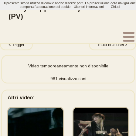
Il presente sito fa utilizzo di cookie anche di terze parti. La prosecuzione della navigazione
DaizyStripper: Kanojo wa Emerald
comporta l'accettazione dei cookie.
Ulteriori informazioni
Chiudi
(PV)
Home
Artisti
DaizyStripper
Video
Trigger
Tsuki ni Juusei
Video temporeaneamente non disponibile
981 visualizzazioni
Altri video: