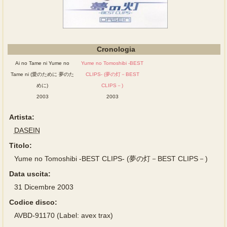
Cronologia
Ai no Tame ni Yume no
Yume no Tomoshibi -BEST
Tame ni (愛のために 夢のた
CLIPS- (夢の灯－BEST
めに)
CLIPS－)
2003
2003
Artista:
DASEIN
Titolo:
Yume no Tomoshibi -BEST CLIPS- (夢の灯－BEST CLIPS－)
Data uscita:
31 Dicembre 2003
Codice disco:
AVBD-91170 (Label: avex trax)