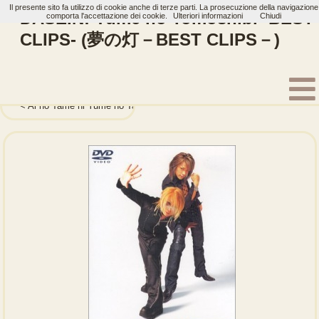
Il presente sito fa utilizzo di cookie anche di terze parti. La prosecuzione della navigazione
DASEIN: Yume no Tomoshibi -BEST
comporta l'accettazione dei cookie.
Ulteriori informazioni
Chiudi
CLIPS- (夢の灯－BEST CLIPS－)
Home
Artisti
DASEIN
Dvd
Ai no Tame ni Yume no Tame ni (愛のために 夢のために)