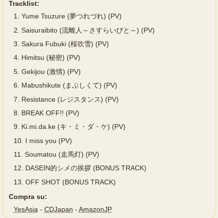
Tracklist:
1.
Yume Tsuzure (夢つれづれ) (PV)
2.
Saisuraibito (流離人～さすらいびと～) (PV)
3.
Sakura Fubuki (桜吹雪) (PV)
4.
Himitsu (秘密) (PV)
5.
Gekijou (激情) (PV)
6.
Mabushikute (まぶしくて) (PV)
7.
Resistance (レジスタンス) (PV)
8.
BREAK OFF!! (PV)
9.
Ki.mi.da.ke (キ・ミ・ダ・ケ) (PV)
10.
I miss you (PV)
11.
Soumatou (走馬灯) (PV)
12.
DASEIN的シメの挨拶 (BONUS TRACK)
13.
OFF SHOT (BONUS TRACK)
Compra su:
YesAsia
-
CDJapan
-
AmazonJP