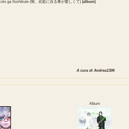
Aru Koto ga Itoshikute (唯、此処に在る事が愛しくて)
(album)
A cura di
Andrea1306
Album