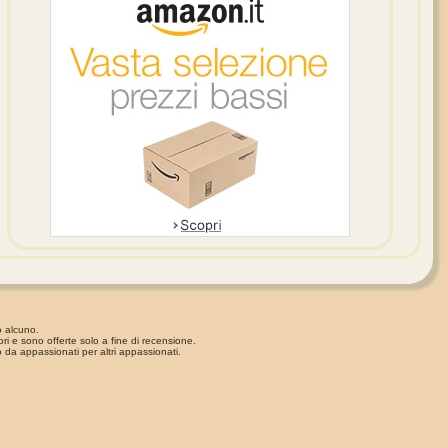
o alcuno.
ori e sono offerte solo a fine di recensione.
 da appassionati per altri appassionati.