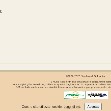
JP
©2006-2026 Jirochan & Grifoncina
J-Music Italia è un sito amatoriale e senza fini di lucr
Le immagini, gli screenshots, i video su queste pagine sono di proprietà dei relativi aut
J-Music Italia vuole esser un sito di informazione sulla musica giapponese realizzato
La pagina é stata generata in 0.00072 secondi
Questo sito utilizza i cookie.
Leggi di più
.
Accetta
Privacy