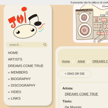
Il presente sito fa utilizzo di c
HOME
ARTISTS
Home
Artisti
DREAMS C
DREAMS COME TRUE
» MEMBERS
SING OR DIE
» BIOGRAPHY
» DISCOGRAPHY
Artista:
» VIDEO
DREAMS COME TRUE
» LINKS
Titolo:
the Monster