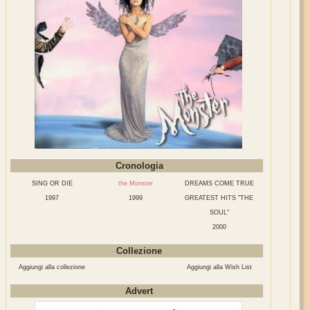
Cronologia
SING OR DIE
the Monster
DREAMS COME TRUE
1997
1999
GREATEST HITS "THE
SOUL"
2000
Collezione
Aggiungi alla collezione
Aggiungi alla Wish List
Advert