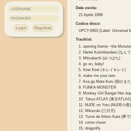
Data uscita:
21 Aprile 1999
Codice disco:
Login
Registrati
UPCY-6903 (Label: Universal 
Tracklist:
1.
opening theme ~the Monster
2.
Nante Koishitandaro 
3.
Mitsubachi (みつばち)
4.
go on, baby!
5.
Kirei Kirei (キレイキレイ)
6.
make me your own
7.
Asa ga Mata Kuru (朝がま
8.
FUNKA-MONSTER
9.
Monkey Girl Bangai He
10.
Tokyo ATLAS (東京ATLAS
11.
NUDE no Yoru (NUDEの夜
12.
Mikazuki (三日月)
13.
Yume de Atteru Kara 
14.
come closer
15.
dragonfly