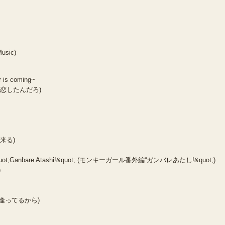
Music)
 is coming~
(なんて恋したんだろ)
た来る)
n &quot;Ganbare Atashi!&quot; (モンキーガール番外編“ガンバレあたし!&quot;)
)
)
(夢で逢ってるから)