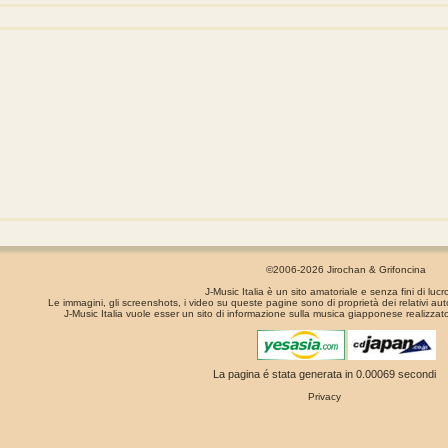
©2006-2026 Jirochan & Grifoncina
J-Music Italia è un sito amatoriale e senza fini di lucr
Le immagini, gli screenshots, i video su queste pagine sono di proprietà dei relativi aut
J-Music Italia vuole esser un sito di informazione sulla musica giapponese realizzato
La pagina é stata generata in 0.00069 secondi
Privacy