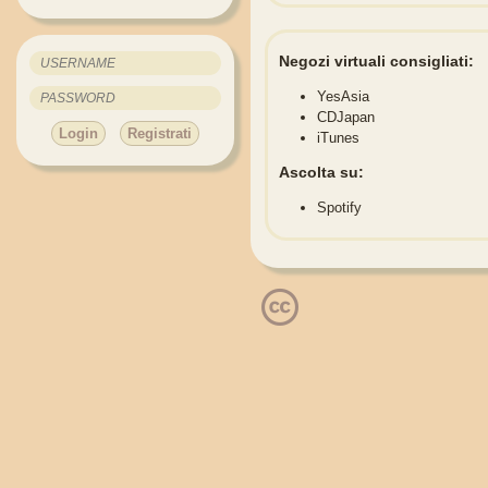
Negozi virtuali consigliati:
YesAsia
CDJapan
Login
Registrati
iTunes
Ascolta su:
Spotify