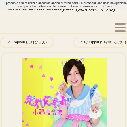
Il presente sito fa utilizzo di cookie anche di terze parti. La prosecuzione della navigazione
Erena Ono: Erenyan (えれにゃん)
comporta l'accettazione dei cookie.
Ulteriori informazioni
Chiudi
Home
Artisti
Erena Ono
Single
Erepyon (えれぴょん)
Say!! Ippai (Say!!いっぱい)