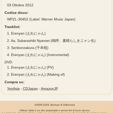
03 Ottobre 2012
Codice disco:
WPZL-30452 (Label: Warner Music Japan)
Tracklist:
1.
Erenyan (えれにゃん)
2.
Aa, Subarashiki Nyansei (嗚呼、素晴らしきニャン生)
3.
Senbonzakura (千本桜)
4.
Erenyan (えれにゃん) (Instrumental)
DVD:
1.
Erenyan (えれにゃん) (PV)
2.
Erenyan (えれにゃん) (Making of)
Compra su:
YesAsia
-
CDJapan
-
AmazonJP
©2006-2026 Jirochan & Grifoncina
J-Music Italia è un sito amatoriale e senza fini di lucro alcuno.