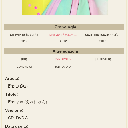
Cronologia
Erepyon (えれぴょん)
Erenyan (えれにゃん)
Say!! Ippai (Say!!いっぱい)
2012
2012
2012
Altre edizioni
(CD+DVD A)
(CD)
(CD+DVD B)
(CD+DVD C)
(CD+DVD D)
Artista:
Erena Ono
Titolo:
Erenyan (えれにゃん)
Versione:
CD+DVD A
Data uscita: