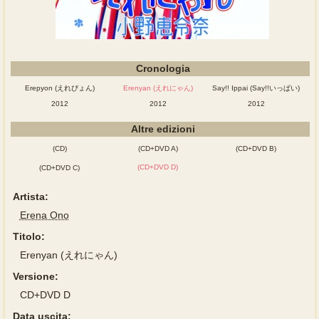
Cronologia
Erepyon (えれぴょん)
Erenyan (えれにゃん)
Say!! Ippai (Say!!いっぱい)
2012
2012
2012
Altre edizioni
(CD)
(CD+DVD A)
(CD+DVD B)
(CD+DVD D)
(CD+DVD C)
Artista:
Erena Ono
Titolo:
Erenyan (えれにゃん)
Versione:
CD+DVD D
Data uscita: