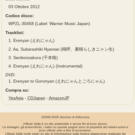
03 Ottobre 2012
Codice disco:
WPZL-30458 (Label: Warner Music Japan)
Tracklist:
1.
Erenyan (えれにゃん)
2.
Aa, Subarashiki Nyansei (嗚呼、素晴らしきニャン生)
3.
Senbonzakura (千本桜)
4.
Erenyan (えれにゃん) (Instrumental)
DVD:
1.
Erenyan to Goronyan (えれにゃんとごろにゃん)
Compra su:
YesAsia
-
CDJapan
-
AmazonJP
©2006-2026 Jirochan & Grifoncina
J-Music Italia è un sito amatoriale e senza fini di lucro alcuno.
Le immagini, gli screenshots, i video su queste pagine sono di proprietà dei relativi autori e
sono offerte solo a fine di recensione.
J-Music Italia vuole esser un sito di informazione sulla musica giapponese realizzato da