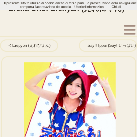
Il presente sito fa utilizzo di cookie anche di terze parti. La prosecuzione della navigazione
Erena Ono: Erenyan (えれにゃん)
comporta l'accettazione dei cookie.
Ulteriori informazioni
Chiudi
Home
Artisti
Erena Ono
Single
Erepyon (えれぴょん)
Say!! Ippai (Say!!いっぱい)