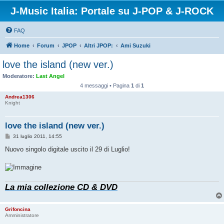
J-Music Italia: Portale su J-POP & J-ROCK
FAQ
Home
Forum
JPOP
Altri JPOP:
Ami Suzuki
love the island (new ver.)
Moderatore:
Last Angel
4 messaggi • Pagina
1
di
1
Andrea1306
Knight
love the island (new ver.)
M
31 luglio 2011, 14:55
e
s
Nuovo singolo digitale uscito il 29 di Luglio!
s
a
g
g
i
o
La mia collezione CD & DVD
Grifoncina
Amministratore