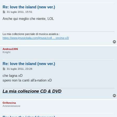
Re: love the island (new ver.)
M
31 luglio 2011, 15:51
e
s
Anche qui meglio che niente, LOL
s
a
g
g
i
La mia collezione parziale di musica asiatica :
o
https://www.jmusicitalia.com/jmusic/coll ... oncina-u3/
Andrea1306
Knight
Re: love the island (new ver.)
M
31 luglio 2011, 23:26
e
s
che lagna xD
s
spero non la canti all'a-nation xD
a
g
g
La mia collezione CD & DVD
i
o
Grifoncina
Amministratore