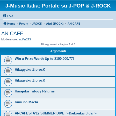
J-Music Italia: Portale su J-POP & J-ROCK
FAQ
Home
Forum
JROCK
Altri JROCK:
AN CAFE
AN CAFE
Moderatore:
lucifer273
10 argomenti • Pagina
1
di
1
Argomenti
Win a Prize Worth Up to $100,000.77!
Hikagyaku ZiprocK
Hikagyaku ZiprocK
Harajuku Trilogy Returns
Kimi no Machi
ANCAFESTA'12 SUMMER DIVE 〜Daikoukai Jidai〜