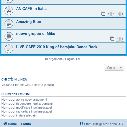
AN CAFE in Italia
1
2
3
4
Amazing Blue
nuovo gruppo di Miku
1
2
LIVE CAFE 2010 King of Harajuku Dance Rock...
10 argomenti • Pagina
1
di
1
Vai a
CHI C’È IN LINEA
Visitano il forum:
ClaudeBot
e 0 ospiti
PERMESSI FORUM
Non puoi
aprire nuovi argomenti
Non puoi
rispondere negli argomenti
Non puoi
modificare i tuoi messaggi
Non puoi
cancellare i tuoi messaggi
Non puoi
inviare allegati
Home
Forum
Staff
Tutti gli orari sono
UTC