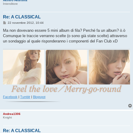
Akihiro Heartfilia
Intenditore
Re: A CLASSICAL
M
22 novembre 2012, 10:44
e
s
Ma non dovevano essere 5 mini album di fila? Perché fa un album? ò.ò
s
Comunque le traccie verranno scelte (o sono già state scelte) attraverso
a
g
un sondaggio al quale risponderanno i componenti del Fan Club xD
g
i
o
Facebook
|
Tumblr
|
Blogspot
Andrea1306
Knight
Re: A CLASSICAL