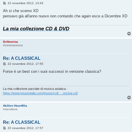
M
22 novembre 2012, 13:43
e
s
Ah si che scemo XD
s
pensavo già all'anno nuovo non contando che again esce a Dicembre XD
a
g
g
La mia collezione CD & DVD
i
o
Grifoncina
Amministratore
Re: A CLASSICAL
M
22 novembre 2012, 17:55
e
s
Forse é un best con i suoi successi in versione classica?
s
a
g
g
i
La mia collezione parziale di musica asiatica :
o
https://www.jmusicitalia.com/jmusic/coll ... oncina-u3/
Akihiro Heartfilia
Intenditore
Re: A CLASSICAL
M
22 novembre 2012, 17:57
e