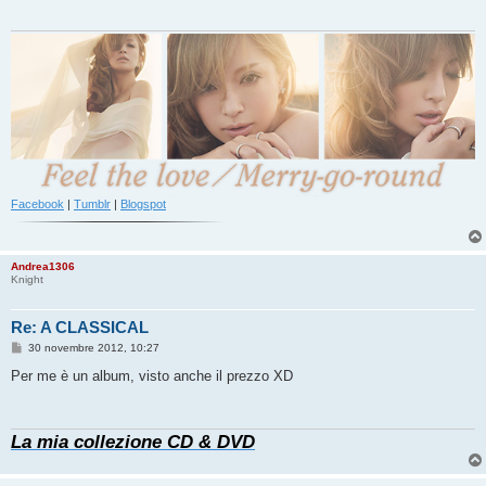
a
g
g
i
o
Facebook
|
Tumblr
|
Blogspot
Andrea1306
Knight
Re: A CLASSICAL
M
30 novembre 2012, 10:27
e
s
Per me è un album, visto anche il prezzo XD
s
a
g
g
La mia collezione CD & DVD
i
o