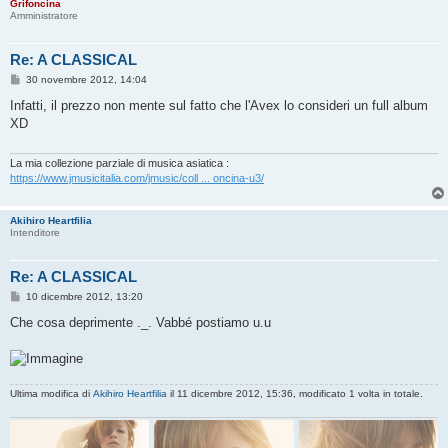
Grifoncina
Amministratore
Re: A CLASSICAL
M
30 novembre 2012, 14:04
e
s
Infatti, il prezzo non mente sul fatto che l'Avex lo consideri un full album
s
XD
a
g
g
i
La mia collezione parziale di musica asiatica :
o
https://www.jmusicitalia.com/jmusic/coll ... oncina-u3/
Akihiro Heartfilia
Intenditore
Re: A CLASSICAL
M
10 dicembre 2012, 13:20
e
s
Che cosa deprimente ._. Vabbé postiamo u.u
s
a
g
g
i
o
Ultima modifica di
Akihiro Heartfilia
il 11 dicembre 2012, 15:36, modificato 1 volta in totale.