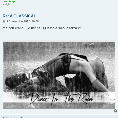
Last Angel
Knight
Re: A CLASSICAL
M
22 novembre 2012, 10:06
e
s
ma non erano 5 le uscite? Questa è solo la terza xD
s
a
g
g
i
o