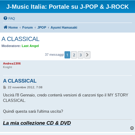
J-Music Italia: Portale su J-POP & J-ROCK
FAQ
Home
Forum
JPOP
Ayumi Hamasaki
A CLASSICAL
Moderatore:
Last Angel
1
2
3
Prossimo
37 messaggi
Andrea1306
Knight
A CLASSICAL
M
22 novembre 2012, 7:08
e
s
Uscirà l'8 Gennaio, credo conterrà versioni di canzoni tipo il MY STORY
s
CLASSICAL.
a
g
g
Quindi questa sarà l'ultima uscita?
i
o
La mia collezione CD & DVD