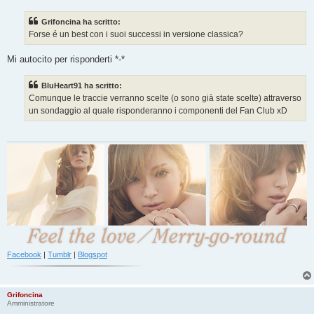
s
s
Grifoncina ha scritto:
a
g
Forse é un best con i suoi successi in versione classica?
g
i
o
Mi autocito per risponderti *-*
BluHeart91 ha scritto:
Comunque le traccie verranno scelte (o sono già state scelte) attraverso
un sondaggio al quale risponderanno i componenti del Fan Club xD
Facebook
|
Tumblr
|
Blogspot
Grifoncina
Amministratore