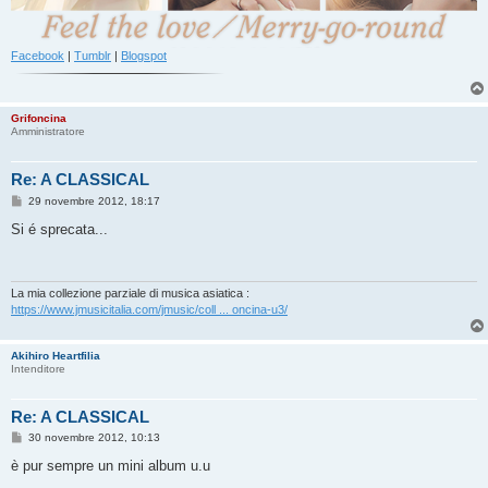
Facebook
|
Tumblr
|
Blogspot
Grifoncina
Amministratore
Re: A CLASSICAL
M
29 novembre 2012, 18:17
e
s
Si é sprecata...
s
a
g
g
i
La mia collezione parziale di musica asiatica :
o
https://www.jmusicitalia.com/jmusic/coll ... oncina-u3/
Akihiro Heartfilia
Intenditore
Re: A CLASSICAL
M
30 novembre 2012, 10:13
e
s
è pur sempre un mini album u.u
s