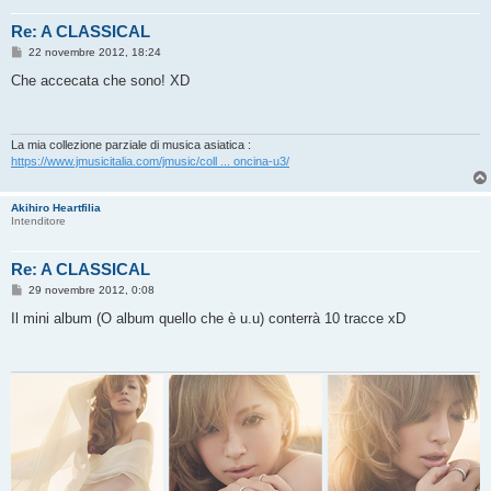
Re: A CLASSICAL
M
22 novembre 2012, 18:24
e
s
Che accecata che sono! XD
s
a
g
g
i
La mia collezione parziale di musica asiatica :
o
https://www.jmusicitalia.com/jmusic/coll ... oncina-u3/
Akihiro Heartfilia
Intenditore
Re: A CLASSICAL
M
29 novembre 2012, 0:08
e
s
Il mini album (O album quello che è u.u) conterrà 10 tracce xD
s
a
g
g
i
o