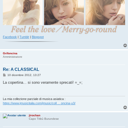
Facebook
|
Tumblr
|
Blogspot
Grifoncina
Amministratore
Re: A CLASSICAL
M
10 dicembre 2012, 13:27
e
s
La copertina... si sono veramente sprecati! =_=;
s
a
g
g
i
La mia collezione parziale di musica asiatica :
o
https://www.jmusicitalia.com/jmusic/coll ... oncina-u3/
jirochan
Capo Tribù Burundese