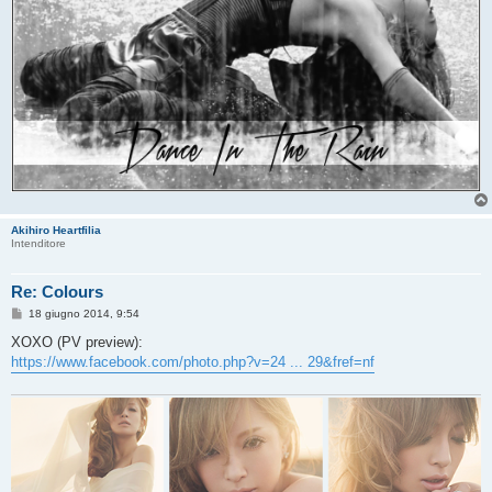
Akihiro Heartfilia
Intenditore
Re: Colours
M
18 giugno 2014, 9:54
e
s
XOXO (PV preview):
s
https://www.facebook.com/photo.php?v=24 ... 29&fref=nf
a
g
g
i
o