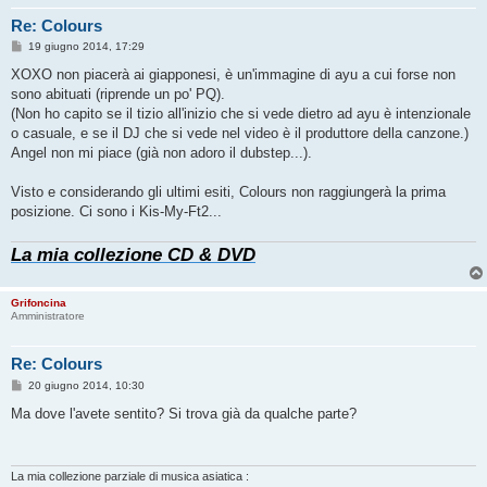
Re: Colours
M
19 giugno 2014, 17:29
e
s
XOXO non piacerà ai giapponesi, è un'immagine di ayu a cui forse non
s
sono abituati (riprende un po' PQ).
a
g
(Non ho capito se il tizio all'inizio che si vede dietro ad ayu è intenzionale
g
o casuale, e se il DJ che si vede nel video è il produttore della canzone.)
i
o
Angel non mi piace (già non adoro il dubstep...).
Visto e considerando gli ultimi esiti, Colours non raggiungerà la prima
posizione. Ci sono i Kis-My-Ft2...
La mia collezione CD & DVD
Grifoncina
Amministratore
Re: Colours
M
20 giugno 2014, 10:30
e
s
Ma dove l'avete sentito? Si trova già da qualche parte?
s
a
g
g
i
La mia collezione parziale di musica asiatica :