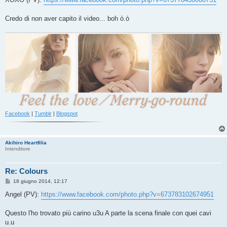
s
a
g
Credo di non aver capito il video... boh ò.ò
g
i
o
Facebook
|
Tumblr
|
Blogspot
Akihiro Heartfilia
Intenditore
Re: Colours
M
18 giugno 2014, 12:17
e
s
Angel (PV):
https://www.facebook.com/photo.php?v=673783102674951
s
a
g
Questo l'ho trovato più carino u3u A parte la scena finale con quei cavi
g
u.u
i