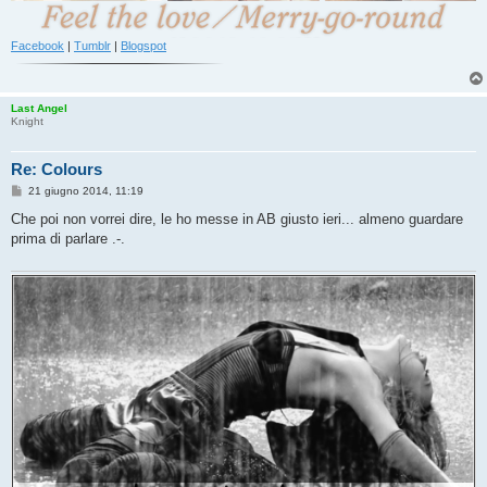
Facebook
|
Tumblr
|
Blogspot
Last Angel
Knight
Re: Colours
M
21 giugno 2014, 11:19
e
s
Che poi non vorrei dire, le ho messe in AB giusto ieri... almeno guardare
s
prima di parlare .-.
a
g
g
i
o