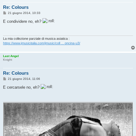
Re: Colours
M
21 giugno 2014, 10:33
e
s
E condividere no, eh?
s
a
g
g
i
La mia collezione parziale di musica asiatica :
o
https://www.jmusicitalia.com/jmusic/coll ... oncina-u3/
Last Angel
Knight
Re: Colours
M
21 giugno 2014, 11:06
e
s
E cercarsele no, eh?
s
a
g
g
i
o