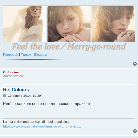
o
Facebook
|
Tumblr
|
Blogspot
Grifoncina
Amministratore
Re: Colours
M
19 giugno 2014, 10:39
e
s
Però le canzoni non é che mi facciano impazzire...
s
a
g
g
i
La mia collezione parziale di musica asiatica :
o
https://www.jmusicitalia.com/jmusic/coll ... oncina-u3/