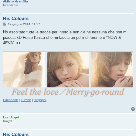
Akihiro Heartfilia
Intenditore
Re: Colours
M
19 giugno 2014, 11:27
e
s
Ho ascoltato tutte le tracce per intero e non c'è ne nessuna che non mi
s
piaccia xD Forse l'unica che mi lascia un po' indifferente è "NOW &
a
g
4EVA" u.u
g
i
o
Facebook
|
Tumblr
|
Blogspot
Last Angel
Knight
Re: Colours