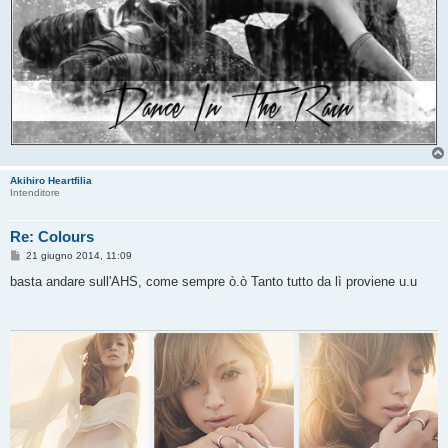
Akihiro Heartfilia
Intenditore
Re: Colours
M
21 giugno 2014, 11:09
e
s
basta andare sull'AHS, come sempre ò.ò Tanto tutto da lì proviene u.u
s
a
g
g
i
o