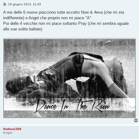
M
19 giugno 2014, 11:43
e
s
A me delle 6 nuove piacciono tutte eccetto Now & 4eva (che mi sta
s
indifferente) e Angel che proprio non mi piace °A°
a
g
Poi delle 4 vecchie non mi piace soltanto Pray (che mi sembra uguale
g
alle sue solite ballate)
i
o
Andrea1306
Knight