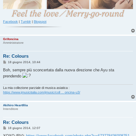
Facebook
|
Tumblr
|
Blogspot
Grifoncina
Amministratore
Re: Colours
M
18 giugno 2014, 10:44
e
s
Boh, sempre più sconcertata dalla nuova direzione che Ayu sta
s
prendendo
a
g
g
i
La mia collezione parziale di musica asiatica :
o
https://www.jmusicitalia.com/jmusic/coll ... oncina-u3/
Akihiro Heartfilia
Intenditore
Re: Colours
M
18 giugno 2014, 12:07
e
s
XOXO (PV):
https://www.facebook.com/photo.php?v=673778436008751