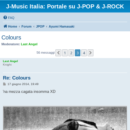
J-Music Italia: Portale su J-POP & J-ROCK
FAQ
Home
Forum
JPOP
Ayumi Hamasaki
Colours
Moderatore:
Last Angel
1
2
3
4
Precedente
Prossimo
56 messaggi
Last Angel
Knight
Re: Colours
M
17 giugno 2014, 19:49
e
s
'na mezza cagata insomma XD
s
a
g
g
i
o