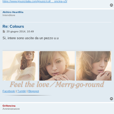
o
https://www.jmusicitalia.com/jmusic/coll ... oncina-u3/
Akihiro Heartfilia
Intenditore
Re: Colours
M
20 giugno 2014, 10:49
e
s
Si, intere sono uscite da un pezzo u.u
s
a
g
g
i
o
Facebook
|
Tumblr
|
Blogspot
Grifoncina
Amministratore