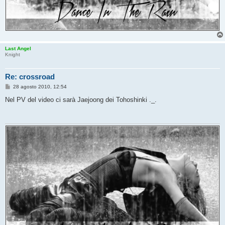
Last Angel
Knight
Re: crossroad
M
28 agosto 2010, 12:54
e
s
Nel PV del video ci sarà Jaejoong dei Tohoshinki ._.
s
a
g
g
i
o