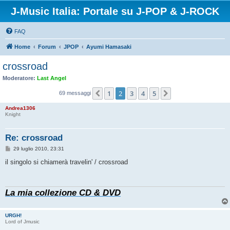
J-Music Italia: Portale su J-POP & J-ROCK
FAQ
Home
Forum
JPOP
Ayumi Hamasaki
crossroad
Moderatore:
Last Angel
1
2
3
4
5
Precedente
Prossimo
69 messaggi
Andrea1306
Knight
Re: crossroad
M
29 luglio 2010, 23:31
e
s
il singolo si chiamerà travelin' / crossroad
s
a
g
g
La mia collezione CD & DVD
i
o
URGH!
Lord of Jmusic