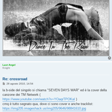
Last Angel
Knight
Re: crossroad
M
28 agosto 2010, 14:54
e
s
la b-side del singolo si chiama "SEVEN DAYS WAR" ed è la cover della
s
canzone dei TM Network (
a
g
https://www.youtube.com/watch?v=YOaqrTPOKaI
)
g
cmq è tutto segnato qua, dove ci sono cover e anche tracklist:
i
o
https://img205.imageshack.us/img205/9646/98841610.jpg