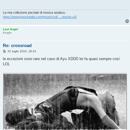
a
g
g
i
La mia collezione parziale di musica asiatica :
o
https://www.jmusicitalia.com/jmusic/coll ... oncina-u3/
Last Angel
Knight
Re: crossroad
M
31 luglio 2010, 18:31
e
s
le eccezioni sono rare nel caso di Ayu XDDD lei fa quasi sempre così
s
LOL
a
g
g
i
o