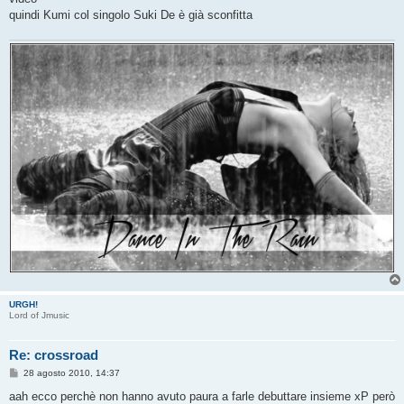
a
g
quindi Kumi col singolo Suki De è già sconfitta
g
i
o
URGH!
Lord of Jmusic
Re: crossroad
M
28 agosto 2010, 14:37
e
s
aah ecco perchè non hanno avuto paura a farle debuttare insieme xP però