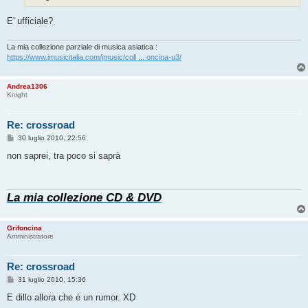
g
i
o
E' ufficiale?
La mia collezione parziale di musica asiatica :
https://www.jmusicitalia.com/jmusic/coll ... oncina-u3/
Andrea1306
Knight
Re: crossroad
M
30 luglio 2010, 22:56
e
s
non saprei, tra poco si saprà
s
a
g
g
La mia collezione CD & DVD
i
o
Grifoncina
Amministratore
Re: crossroad
M
31 luglio 2010, 15:36
e
s
E dillo allora che é un rumor. XD
s