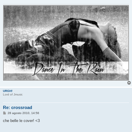
URGH!
Lord of Jmusic
Re: crossroad
M
28 agosto 2010, 14:56
e
s
che belle le cover! <3
s
a
g