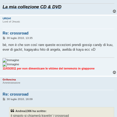
g
La mia collezione CD & DVD
i
o
URGH!
Lord of Jmusic
Re: crossroad
M
30 luglio 2010, 13:35
e
s
bè, non è che son così rare queste eccezioni prendi gossip candy di kuu,
s
ever di gackt, kagayaku hito di angela, awilda di kaya ecc xD
a
g
g
i
o
11/03/2011 per non dimenticare le vittime del terremoto in giappone
Grifoncina
Amministratore
Re: crossroad
M
30 luglio 2010, 16:09
e
s
s
Andrea1306 ha scritto:
a
g
il singolo si chiamerà travelin' / crossroad