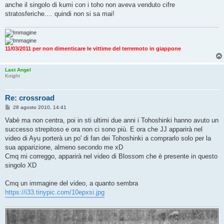
s
anche il singolo di kumi con i toho non aveva venduto cifre
a
g
stratosferiche.... quindi non si sa mai!
g
i
o
11/03/2011 per non dimenticare le vittime del terremoto in giappone
Last Angel
Knight
Re: crossroad
M
28 agosto 2010, 14:41
e
s
Vabè ma non centra, poi in sti ultimi due anni i Tohoshinki hanno avuto un
s
successo strepitoso e ora non ci sono più. E ora che JJ apparirà nel
a
g
video di Ayu porterà un po' di fan dei Tohoshinki a comprarlo solo per la
g
sua apparizione, almeno secondo me xD
i
o
Cmq mi correggo, apparirà nel video di Blossom che è presente in questo
singolo XD
Cmq un immagine del video, a quanto sembra
https://i33.tinypic.com/10epxsi.jpg