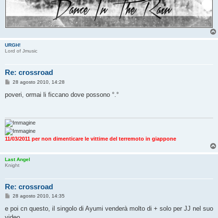
URGH!
Lord of Jmusic
Re: crossroad
M
28 agosto 2010, 14:28
e
s
poveri, ormai li ficcano dove possono °.°
s
a
g
g
i
o
11/03/2011 per non dimenticare le vittime del terremoto in giappone
Last Angel
Knight
Re: crossroad
M
28 agosto 2010, 14:35
e
s
e poi cn questo, il singolo di Ayumi venderà molto di + solo per JJ nel suo
s
video