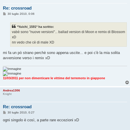
Re: crossroad
M
30 luglio 2010, 0:06
e
s
s
*Yuichi_1591* ha scritto:
a
g
vabè sono "nuove versioni"... ballad version di Moon e remix di Blossom
g
xD
i
o
nn vedo che cè di male XD
mi fa un pò strano perchè sono appena uscite... e poi c'è la mia solita
avversione verso i remix xD
11/03/2011 per non dimenticare le vittime del terremoto in giappone
Andrea1306
Knight
Re: crossroad
M
30 luglio 2010, 0:27
e
s
ogni singolo è così, a parte rare eccezioni xD
s
a
g