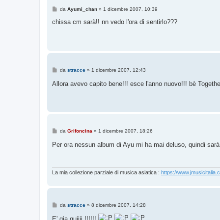
M
da
Ayumi_chan
»
1 dicembre 2007, 10:39
e
s
chissa cm sarà!! nn vedo l'ora di sentirlo???
s
a
g
g
i
o
M
da
stracce
»
1 dicembre 2007, 12:43
e
s
Allora avevo capito bene!!! esce l'anno nuovo!!! bè Togeth
s
a
g
g
i
o
M
da
Grifoncina
»
1 dicembre 2007, 18:26
e
s
Per ora nessun album di Ayu mi ha mai deluso, quindi sar
s
a
g
g
i
La mia collezione parziale di musica asiatica :
https://www.jmusicitalia.
o
M
da
stracce
»
8 dicembre 2007, 14:28
e
s
E' gia quiiii !!!!!!