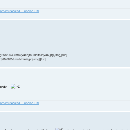
com/jmusic/coll ... oncina-u3/
g258/9530/maxyaccjmusicitaliaya6.jpg[/img][/url]
g204/4051/nsf2mn9.jpg[/img][/url]
iusta !
com/jmusic/coll ... oncina-u3/