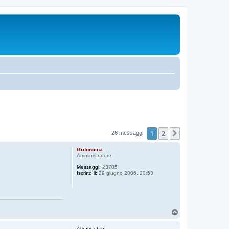
1
2
Prossimo
26 messaggi
Grifoncina
Amministratore
Messaggi:
23705
Iscritto il:
29 giugno 2006, 20:53
T
o
p
Ayumi_chan