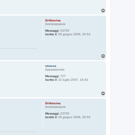
T
o
p
Grifoncina
Amministratore
Messaggi:
23705
Iscritto il:
29 giugno 2006, 20:53
T
o
p
stracce
Appassionato
Messaggi:
727
Iscritto il:
22 luglio 2007, 16:44
T
o
p
Grifoncina
Amministratore
Messaggi:
23705
Iscritto il:
29 giugno 2006, 20:53