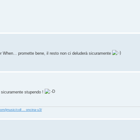
er When... promette bene, il resto non ci deluderà sicuramente
à sicuramente stupendo !
com/jmusic/coll ... oncina-u3/