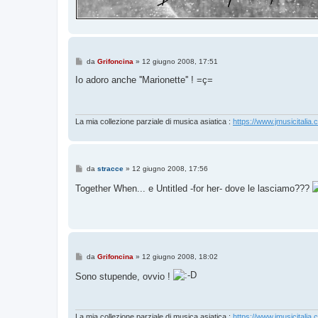
M
da
Grifoncina
»
12 giugno 2008, 17:51
e
s
Io adoro anche ''Marionette'' ! =ç=
s
a
g
g
i
La mia collezione parziale di musica asiatica :
https://www.jmusicitalia.
o
M
da
stracce
»
12 giugno 2008, 17:56
e
s
Together When... e Untitled -for her- dove le lasciamo???
s
a
g
g
i
o
M
da
Grifoncina
»
12 giugno 2008, 18:02
e
s
Sono stupende, ovvio !
s
a
g
g
i
La mia collezione parziale di musica asiatica :
https://www.jmusicitalia.