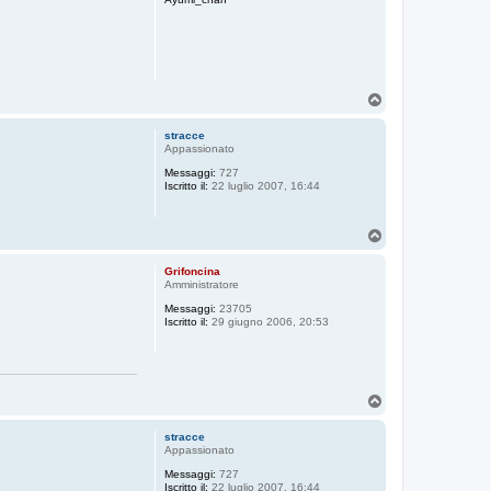
T
o
p
stracce
Appassionato
Messaggi:
727
Iscritto il:
22 luglio 2007, 16:44
T
o
p
Grifoncina
Amministratore
Messaggi:
23705
Iscritto il:
29 giugno 2006, 20:53
T
o
p
stracce
Appassionato
Messaggi:
727
Iscritto il:
22 luglio 2007, 16:44