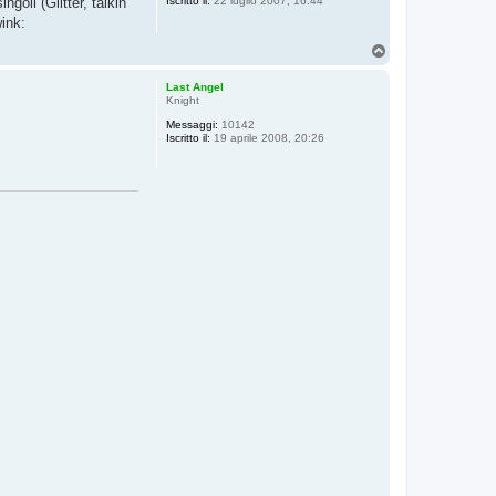
ngoli (Glitter, talkin'
Iscritto il:
22 luglio 2007, 16:44
T
o
p
Last Angel
Knight
Messaggi:
10142
Iscritto il:
19 aprile 2008, 20:26