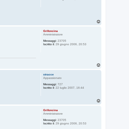
T
o
p
Grifoncina
Amministratore
Messaggi:
23705
Iscritto il:
29 giugno 2006, 20:53
T
o
p
stracce
Appassionato
Messaggi:
727
Iscritto il:
22 luglio 2007, 16:44
T
o
p
Grifoncina
Amministratore
Messaggi:
23705
Iscritto il:
29 giugno 2006, 20:53