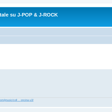
ortale su J-POP & J-ROCK
com/jmusic/coll ... oncina-u3/