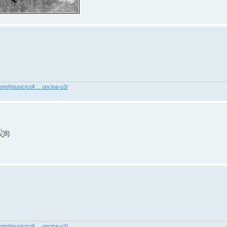
com/jmusic/coll ... oncina-u3/
com/jmusic/coll ... oncina-u3/