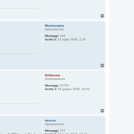
T
o
p
Maximusplus
Appassionato
Messaggi:
549
Iscritto il:
15 luglio 2006, 2:29
T
o
p
Grifoncina
Amministratore
Messaggi:
23705
Iscritto il:
29 giugno 2006, 20:53
T
o
p
stracce
Appassionato
Messaggi:
727