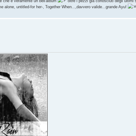
ire che è veramente un bell'album
oltre i pezzi già conosciuti degli ultimi si
 alone, untitled-for her-, Together When...,davvero valide...grande Ayu!