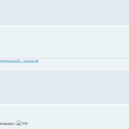
com/jmusic/coll ... oncina-u3/
rimavera !