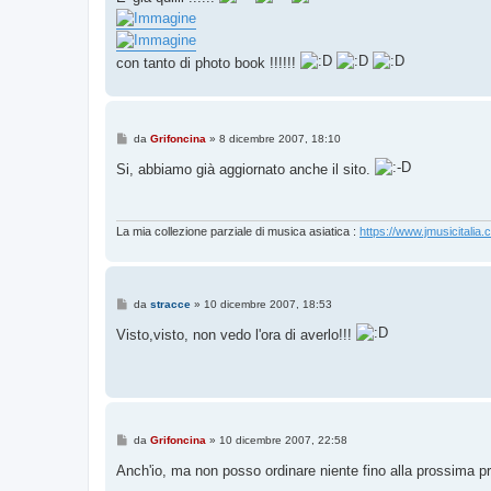
s
a
g
g
i
con tanto di photo book !!!!!!
o
M
da
Grifoncina
»
8 dicembre 2007, 18:10
e
s
Si, abbiamo già aggiornato anche il sito.
s
a
g
g
i
La mia collezione parziale di musica asiatica :
https://www.jmusicitalia.
o
M
da
stracce
»
10 dicembre 2007, 18:53
e
s
Visto,visto, non vedo l'ora di averlo!!!
s
a
g
g
i
o
M
da
Grifoncina
»
10 dicembre 2007, 22:58
e
s
Anch'io, ma non posso ordinare niente fino alla prossima p
s