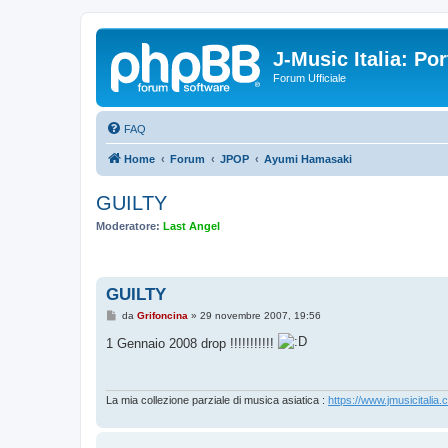
J-Music Italia: P
Forum Ufficiale
FAQ
Home
Forum
JPOP
Ayumi Hamasaki
GUILTY
Moderatore:
Last Angel
GUILTY
M
da
Grifoncina
»
29 novembre 2007, 19:56
e
s
1 Gennaio 2008 drop !!!!!!!!!!!
s
a
g
g
i
La mia collezione parziale di musica asiatica :
https://www.jmusicitalia.
o