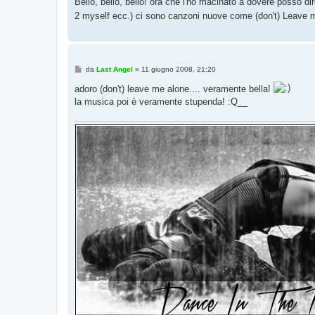
Bello, bello, bello! ora che l'ho macinato a dovere posso d
s
2 myself ecc.) ci sono canzoni nuove come (don't) Leave me
a
g
g
i
o
M
da
Last Angel
»
11 giugno 2008, 21:20
e
s
adoro (don't) leave me alone.... veramente bella!
s
la musica poi è veramente stupenda! :Q__
a
g
g
i
o