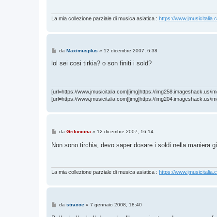
a
g
g
i
La mia collezione parziale di musica asiatica :
https://www.jmusicitalia.
o
M
da
Maximusplus
»
12 dicembre 2007, 6:38
e
s
lol sei cosi tirkia? o son finiti i sold?
s
a
g
g
i
[url=https://www.jmusicitalia.com][img]https://img258.imageshack.us/im
o
[url=https://www.jmusicitalia.com][img]https://img204.imageshack.us/im
M
da
Grifoncina
»
12 dicembre 2007, 16:14
e
s
Non sono tirchia, devo saper dosare i soldi nella maniera g
s
a
g
g
i
La mia collezione parziale di musica asiatica :
https://www.jmusicitalia.
o
M
da
stracce
»
7 gennaio 2008, 18:40
e
s