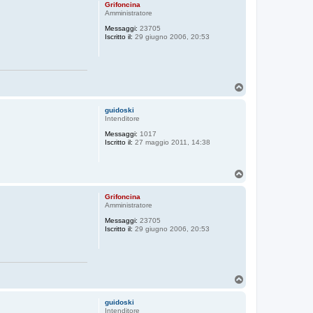
p
Grifoncina
Amministratore
Messaggi:
23705
Iscritto il:
29 giugno 2006, 20:53
T
o
p
guidoski
Intenditore
Messaggi:
1017
Iscritto il:
27 maggio 2011, 14:38
T
o
p
Grifoncina
Amministratore
Messaggi:
23705
Iscritto il:
29 giugno 2006, 20:53
T
o
p
guidoski
Intenditore