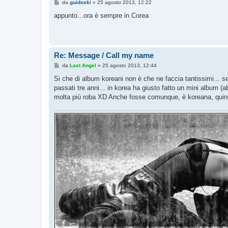
M
da
guidoski
»
25 agosto 2013, 12:22
e
s
appunto...ora è sempre in Corea
s
a
g
g
i
o
Re: Message / Call my name
M
da
Last Angel
»
25 agosto 2013, 12:44
e
s
Si che di album koreani non è che ne faccia tantissimi... s
s
passati tre anni... in korea ha giusto fatto un mini album
a
g
molta più roba XD Anche fosse comunque, è koreana, quindi
g
i
o