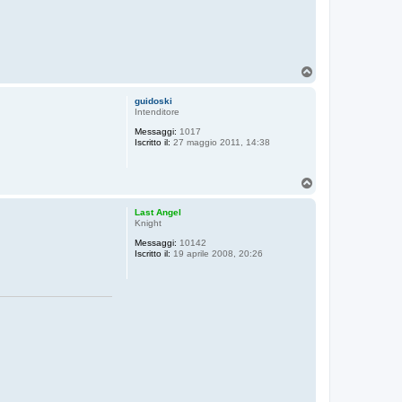
T
o
p
guidoski
Intenditore
Messaggi:
1017
Iscritto il:
27 maggio 2011, 14:38
T
o
p
Last Angel
Knight
Messaggi:
10142
Iscritto il:
19 aprile 2008, 20:26