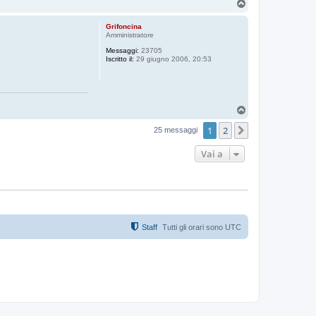
T
o
p
Grifoncina
Amministratore
Messaggi:
23705
Iscritto il:
29 giugno 2006, 20:53
T
o
1
2
p
Prossimo
25 messaggi
Vai a
Staff
Tutti gli orari sono
UTC