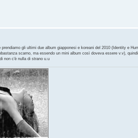
e prendiamo gli ultimi due album giapponesi e koreani del 2010 (Identity e Hu
 (abbastanza scarno, ma essendo un mini album così doveva essere v.v), quind
 non c'è nulla di strano u.u