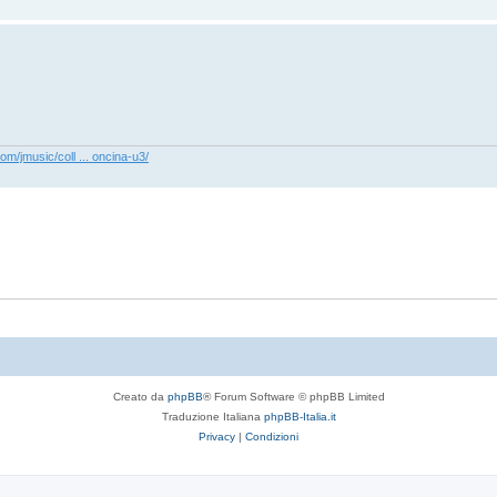
com/jmusic/coll ... oncina-u3/
Creato da
phpBB
® Forum Software © phpBB Limited
Traduzione Italiana
phpBB-Italia.it
Privacy
|
Condizioni