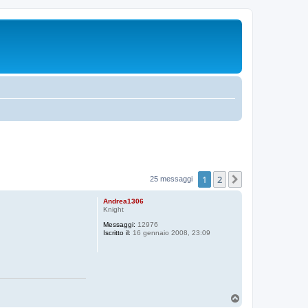
1
2
Prossimo
25 messaggi
Andrea1306
Knight
Messaggi:
12976
Iscritto il:
16 gennaio 2008, 23:09
T
o