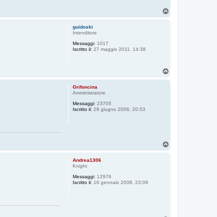
T
o
p
guidoski
Intenditore
Messaggi:
1017
Iscritto il:
27 maggio 2011, 14:38
T
o
p
Grifoncina
Amministratore
Messaggi:
23705
Iscritto il:
29 giugno 2006, 20:53
T
o
p
Andrea1306
Knight
Messaggi:
12976
Iscritto il:
16 gennaio 2008, 23:09