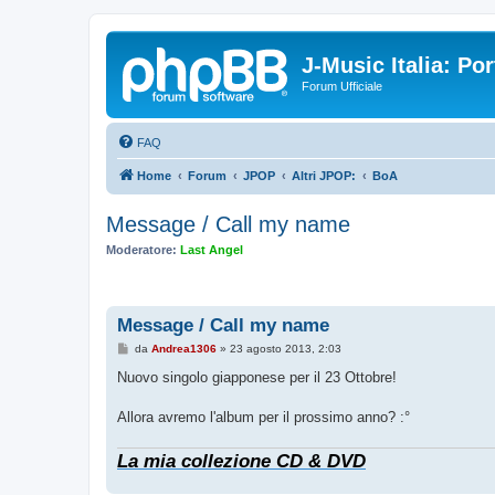
J-Music Italia: P
Forum Ufficiale
FAQ
Home
Forum
JPOP
Altri JPOP:
BoA
Message / Call my name
Moderatore:
Last Angel
Message / Call my name
M
da
Andrea1306
»
23 agosto 2013, 2:03
e
s
Nuovo singolo giapponese per il 23 Ottobre!
s
a
g
Allora avremo l'album per il prossimo anno? :°
g
i
o
La mia collezione CD & DVD