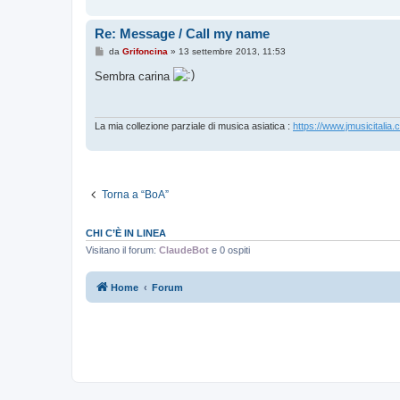
Re: Message / Call my name
M
da
Grifoncina
»
13 settembre 2013, 11:53
e
s
Sembra carina
s
a
g
g
i
La mia collezione parziale di musica asiatica :
https://www.jmusicitalia.
o
Torna a “BoA”
CHI C’È IN LINEA
Visitano il forum:
ClaudeBot
e 0 ospiti
Home
Forum