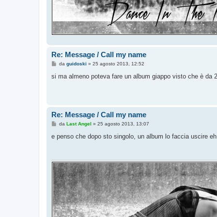
Re: Message / Call my name
M
da
guidoski
»
25 agosto 2013, 12:52
e
s
si ma almeno poteva fare un album giappo visto che è da 2
s
a
g
g
i
o
Re: Message / Call my name
M
da
Last Angel
»
25 agosto 2013, 13:07
e
s
e penso che dopo sto singolo, un album lo faccia uscire e
s
a
g
g
i
o