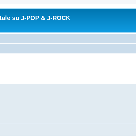
ortale su J-POP & J-ROCK