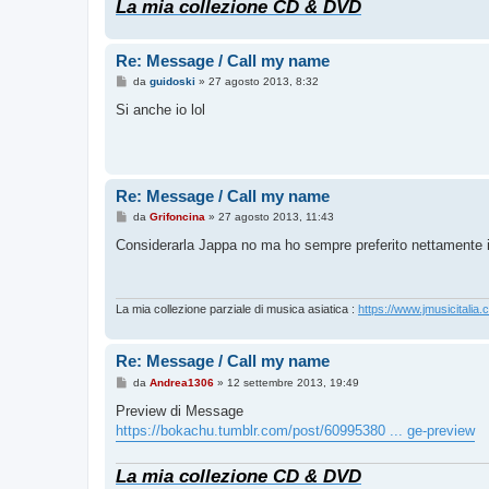
La mia collezione CD & DVD
i
o
Re: Message / Call my name
M
da
guidoski
»
27 agosto 2013, 8:32
e
s
Si anche io lol
s
a
g
g
i
o
Re: Message / Call my name
M
da
Grifoncina
»
27 agosto 2013, 11:43
e
s
Considerarla Jappa no ma ho sempre preferito nettamente i s
s
a
g
g
i
La mia collezione parziale di musica asiatica :
https://www.jmusicitalia.
o
Re: Message / Call my name
M
da
Andrea1306
»
12 settembre 2013, 19:49
e
s
Preview di Message
s
https://bokachu.tumblr.com/post/60995380 ... ge-preview
a
g
g
La mia collezione CD & DVD
i
o