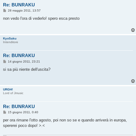
Re: BUNRAKU
M
28 maggio 2011, 13:57
e
s
non vedo l'ora di vederlo! spero esca presto
s
a
g
g
i
KyoSaku
o
Intenditore
Re: BUNRAKU
M
14 giugno 2011, 23:21
e
s
si sa più niente dell'uscita?
s
a
g
g
i
URGH!
o
Lord of Jmusic
Re: BUNRAKU
M
15 giugno 2011, 0:40
e
s
per ora rimane l'otto agosto, poi non so se e quando arriverà in europa,
s
spererei poco dopo! >.<
a
g
g