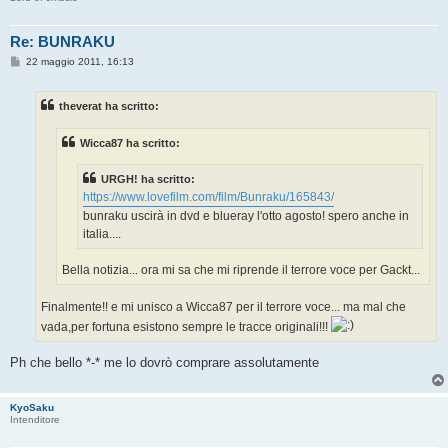
Re: BUNRAKU
M
22 maggio 2011, 16:13
e
s
s
theverat ha scritto:
a
g
g
Wicca87 ha scritto:
i
o
URGH! ha scritto:
https://www.lovefilm.com/film/Bunraku/165843/
bunraku uscirà in dvd e blueray l'otto agosto! spero anche in
italia....
Bella notizia... ora mi sa che mi riprende il terrore voce per Gackt...
Finalmente!! e mi unisco a Wicca87 per il terrore voce... ma mal che
vada,per fortuna esistono sempre le tracce originali!!!
Ph che bello *-* me lo dovrò comprare assolutamente
KyoSaku
Intenditore