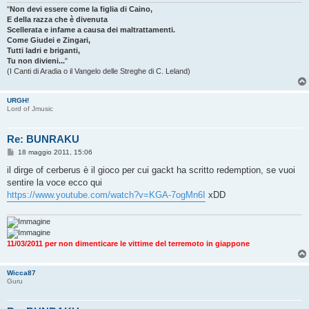
"
Non devi essere come la figlia di Caino,
E della razza che è divenuta
Scellerata e infame a causa dei maltrattamenti.
Come Giudei e Zingari,
Tutti ladri e briganti,
Tu non divieni...
"
(I Canti di Aradia o il Vangelo delle Streghe di C. Leland)
URGH!
Lord of Jmusic
Re: BUNRAKU
M
18 maggio 2011, 15:06
e
s
il dirge of cerberus è il gioco per cui gackt ha scritto redemption, se vuoi
s
sentire la voce ecco qui
a
g
https://www.youtube.com/watch?v=KGA-7ogMn6I
xDD
g
i
o
11/03/2011 per non dimenticare le vittime del terremoto in giappone
Wicca87
Guru