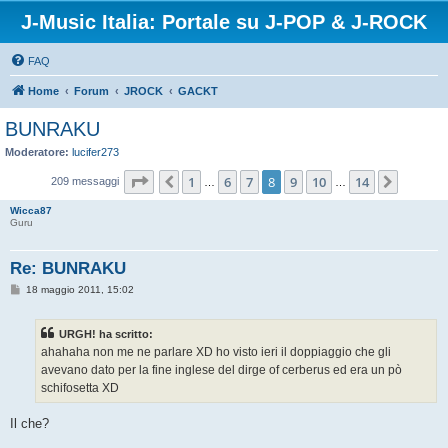
J-Music Italia: Portale su J-POP & J-ROCK
FAQ
Home
Forum
JROCK
GACKT
BUNRAKU
Moderatore:
lucifer273
Pagina
8
di
14
1
6
7
8
9
10
14
Precedente
Prossi
209 messaggi
…
…
Wicca87
Guru
Re: BUNRAKU
M
18 maggio 2011, 15:02
e
s
s
URGH! ha scritto:
a
g
ahahaha non me ne parlare XD ho visto ieri il doppiaggio che gli
g
avevano dato per la fine inglese del dirge of cerberus ed era un pò
i
o
schifosetta XD
Il che?