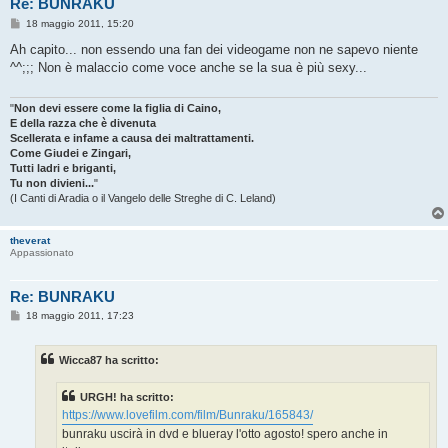
Re: BUNRAKU
M
18 maggio 2011, 15:20
e
s
Ah capito... non essendo una fan dei videogame non ne sapevo niente
s
^^;;; Non è malaccio come voce anche se la sua è più sexy...
a
g
g
i
"
Non devi essere come la figlia di Caino,
o
E della razza che è divenuta
Scellerata e infame a causa dei maltrattamenti.
Come Giudei e Zingari,
Tutti ladri e briganti,
Tu non divieni...
"
(I Canti di Aradia o il Vangelo delle Streghe di C. Leland)
theverat
Appassionato
Re: BUNRAKU
M
18 maggio 2011, 17:23
e
s
s
Wicca87 ha scritto:
a
g
g
URGH! ha scritto:
i
o
https://www.lovefilm.com/film/Bunraku/165843/
bunraku uscirà in dvd e blueray l'otto agosto! spero anche in