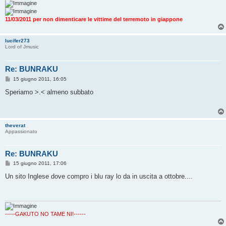
i
o
11/03/2011 per non dimenticare le vittime del terremoto in giappone
lucifer273
Lord of Jmusic
Re: BUNRAKU
M
15 giugno 2011, 16:05
e
s
Speriamo >.< almeno subbato
s
a
g
g
i
theverat
o
Appassionato
Re: BUNRAKU
M
15 giugno 2011, 17:06
e
s
Un sito Inglese dove compro i blu ray lo da in uscita a ottobre....
s
a
g
g
i
o
-----GAKUTO NO TAME NI!------