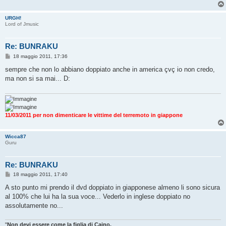
URGH!
Lord of Jmusic
Re: BUNRAKU
M
18 maggio 2011, 17:36
e
s
sempre che non lo abbiano doppiato anche in america çvç io non credo,
s
ma non si sa mai... D:
a
g
g
i
o
11/03/2011 per non dimenticare le vittime del terremoto in giappone
Wicca87
Guru
Re: BUNRAKU
M
18 maggio 2011, 17:40
e
s
A sto punto mi prendo il dvd doppiato in giapponese almeno li sono sicura
s
al 100% che lui ha la sua voce... Vederlo in inglese doppiato no
a
g
assolutamente no...
g
i
o
"
Non devi essere come la figlia di Caino,