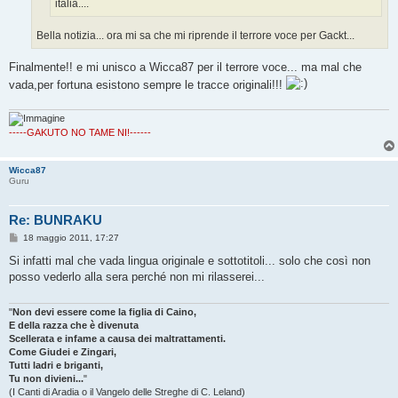
italia....
Bella notizia... ora mi sa che mi riprende il terrore voce per Gackt...
Finalmente!! e mi unisco a Wicca87 per il terrore voce... ma mal che
vada,per fortuna esistono sempre le tracce originali!!!
-----GAKUTO NO TAME NI!------
Wicca87
Guru
Re: BUNRAKU
M
18 maggio 2011, 17:27
e
s
Si infatti mal che vada lingua originale e sottotitoli... solo che così non
s
posso vederlo alla sera perché non mi rilasserei...
a
g
g
i
"
Non devi essere come la figlia di Caino,
o
E della razza che è divenuta
Scellerata e infame a causa dei maltrattamenti.
Come Giudei e Zingari,
Tutti ladri e briganti,
Tu non divieni...
"
(I Canti di Aradia o il Vangelo delle Streghe di C. Leland)