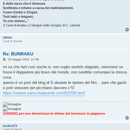
E della razza che è divenuta
Scellerata e infame a causa dei maltrattamenti.
Come Giudei e Zingari,
Tutti ladri e briganti,
Tu non divieni...
"
(I Canti di Aradia o il Vangelo delle Streghe di C. Leland)
URGH!
Lord of Jmusic
Re: BUNRAKU
M
18 maggio 2011, 17:46
e
s
mi sa che farò così anche io, non voglio sentirlo doppiato, nemmeno se
s
fosse il doppiatore più bravo del mondo, non sarebbe comunque la stessa
a
g
cosa
g
questo è un post del blog di G durante le riprese del film... pare che gackt
i
o
e josh stessero per picchiarsi davvero x°D
https://uranus-sama.livejournal.com/810706.html
11/03/2011 per non dimenticare le vittime del terremoto in giappone
lucifer273
Lord of Jmusic