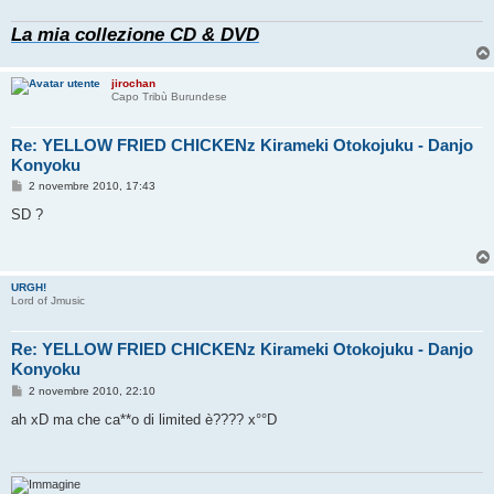
g
g
La mia collezione CD & DVD
i
o
jirochan
Capo Tribù Burundese
Re: YELLOW FRIED CHICKENz Kirameki Otokojuku - Danjo
Konyoku
M
2 novembre 2010, 17:43
e
s
SD ?
s
a
g
g
i
URGH!
o
Lord of Jmusic
Re: YELLOW FRIED CHICKENz Kirameki Otokojuku - Danjo
Konyoku
M
2 novembre 2010, 22:10
e
s
ah xD ma che ca**o di limited è???? x°°D
s
a
g
g
i