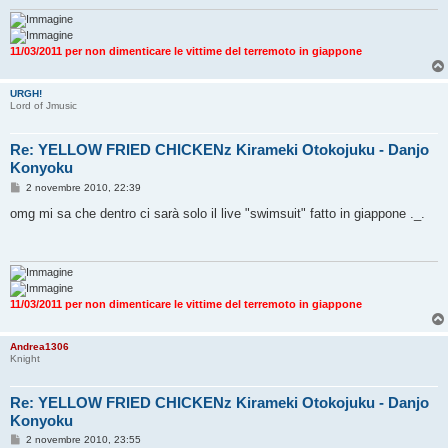
g
i
o
11/03/2011 per non dimenticare le vittime del terremoto in giappone
URGH!
Lord of Jmusic
Re: YELLOW FRIED CHICKENz Kirameki Otokojuku - Danjo
Konyoku
M
2 novembre 2010, 22:39
e
s
omg mi sa che dentro ci sarà solo il live "swimsuit" fatto in giappone ._.
s
a
g
g
i
o
11/03/2011 per non dimenticare le vittime del terremoto in giappone
Andrea1306
Knight
Re: YELLOW FRIED CHICKENz Kirameki Otokojuku - Danjo
Konyoku
M
2 novembre 2010, 23:55