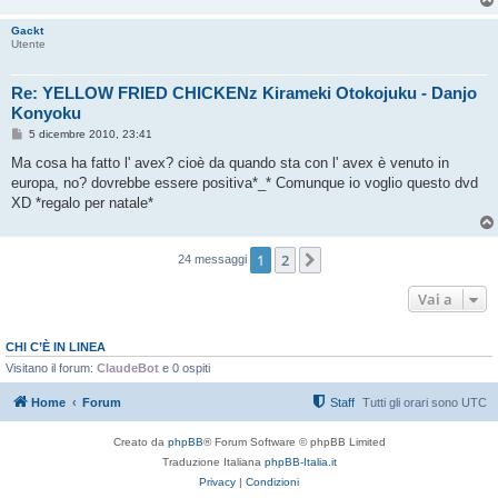
g
i
Gackt
o
Utente
Re: YELLOW FRIED CHICKENz Kirameki Otokojuku - Danjo
Konyoku
M
5 dicembre 2010, 23:41
e
s
Ma cosa ha fatto l' avex? cioè da quando sta con l' avex è venuto in
s
europa, no? dovrebbe essere positiva*_* Comunque io voglio questo dvd
a
g
XD *regalo per natale*
g
i
o
1
2
Prossimo
24 messaggi
Vai a
CHI C’È IN LINEA
Visitano il forum:
ClaudeBot
e 0 ospiti
Home
Forum
Staff
Tutti gli orari sono
UTC
Creato da
phpBB
® Forum Software © phpBB Limited
Traduzione Italiana
phpBB-Italia.it
Privacy
|
Condizioni