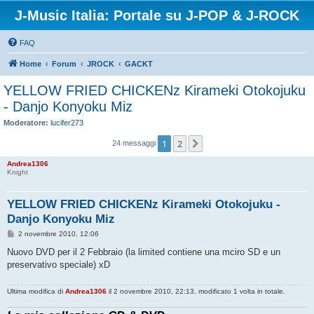
J-Music Italia: Portale su J-POP & J-ROCK
FAQ
Home
Forum
JROCK
GACKT
YELLOW FRIED CHICKENz Kirameki Otokojuku
- Danjo Konyoku Miz
Moderatore:
lucifer273
1
2
Prossimo
24 messaggi
Andrea1306
Knight
YELLOW FRIED CHICKENz Kirameki Otokojuku -
Danjo Konyoku Miz
M
2 novembre 2010, 12:06
e
s
Nuovo DVD per il 2 Febbraio (la limited contiene una mciro SD e un
s
preservativo speciale) xD
a
g
g
Ultima modifica di
Andrea1306
il 2 novembre 2010, 22:13, modificato 1 volta in totale.
i
o