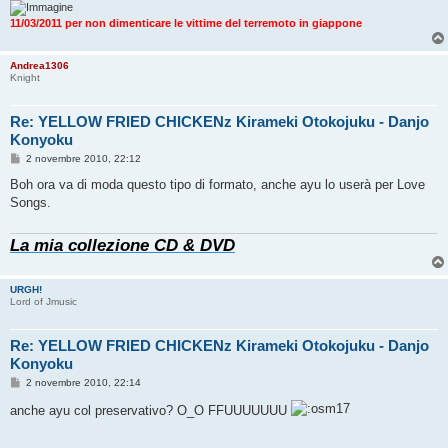
o
11/03/2011 per non dimenticare le vittime del terremoto in giappone
Andrea1306
Knight
Re: YELLOW FRIED CHICKENz Kirameki Otokojuku - Danjo
Konyoku
M
2 novembre 2010, 22:12
e
s
Boh ora va di moda questo tipo di formato, anche ayu lo userà per Love
s
Songs.
a
g
g
La mia collezione CD & DVD
i
o
URGH!
Lord of Jmusic
Re: YELLOW FRIED CHICKENz Kirameki Otokojuku - Danjo
Konyoku
M
2 novembre 2010, 22:14
e
s
anche ayu col preservativo? O_O FFUUUUUUU
s
a
g