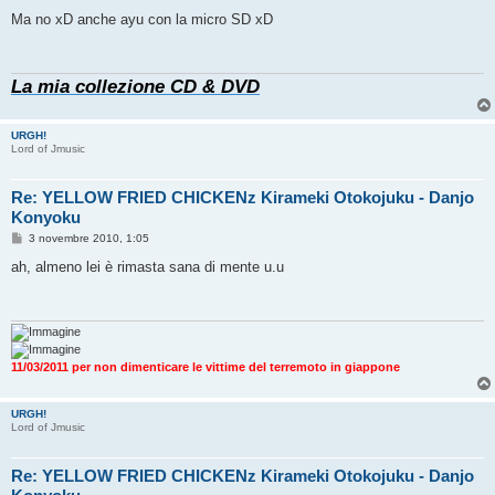
e
s
Ma no xD anche ayu con la micro SD xD
s
a
g
g
La mia collezione CD & DVD
i
o
URGH!
Lord of Jmusic
Re: YELLOW FRIED CHICKENz Kirameki Otokojuku - Danjo
Konyoku
M
3 novembre 2010, 1:05
e
s
ah, almeno lei è rimasta sana di mente u.u
s
a
g
g
i
o
11/03/2011 per non dimenticare le vittime del terremoto in giappone
URGH!
Lord of Jmusic
Re: YELLOW FRIED CHICKENz Kirameki Otokojuku - Danjo