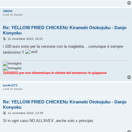
o
URGH!
Lord of Jmusic
Re: YELLOW FRIED CHICKENz Kirameki Otokojuku - Danjo
Konyoku
M
11 novembre 2010, 16:21
e
s
i 100 euro sono per la versione con la maglietta... comunque è sempre
s
tantissimo !!
a
g
g
i
o
11/03/2011 per non dimenticare le vittime del terremoto in giappone
lucifer273
Lord of Jmusic
Re: YELLOW FRIED CHICKENz Kirameki Otokojuku - Danjo
Konyoku
M
12 novembre 2010, 13:35
e
s
Si in ogni caso NO ALL'AVEX ,anche solo x principio
s
a
g