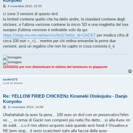
Konyoku
M
3 novembre 2010, 22:55
e
s
ci sono 3 versioni di questo dvd
s
la limited contiene quello che ha detto andre, la standard contiene degli
a
g
stickers, e l'ultima versione contiene la micro SD e una maglietta del tour
g
europeo (l'ultima versione è ordinabile solo da qui
i
o
https://shop.mu-mo.net/avx/sv/list1?artist_id=GACKT
per modica cifra di
circa 100 euri =_=)... mentre per chi ordina entrambe le prime due
versioni, avrà un regalino che non ho capito in cosa consista ò_ò
11/03/2011 per non dimenticare le vittime del terremoto in giappone
lucifer273
Lord of Jmusic
Re: YELLOW FRIED CHICKENz Kirameki Otokojuku - Danjo
Konyoku
M
11 novembre 2010, 14:09
e
s
Uhahahahah la avex fa pena....100 euro un dvd con un preservativo?ehm
s
no ._. io ormai di Gackt non comprerò più nulla l'ho detto....io alla Avex nn
a
g
do soldi....u.u il mio ultimo acquisto sarà quando avrò fondi il Visualive,e
g
RE:born stop....il resto scaricherò tutto alla faccia della avex
i