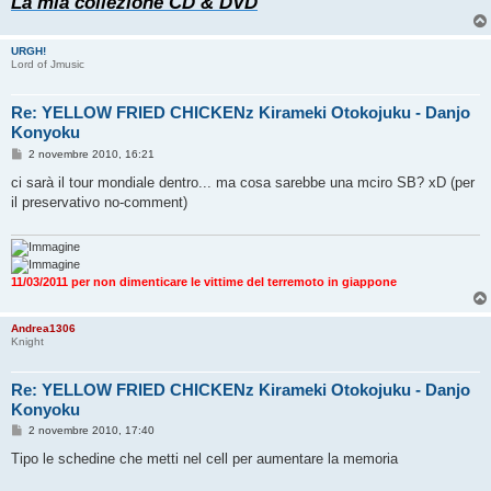
La mia collezione CD & DVD
URGH!
Lord of Jmusic
Re: YELLOW FRIED CHICKENz Kirameki Otokojuku - Danjo
Konyoku
M
2 novembre 2010, 16:21
e
s
ci sarà il tour mondiale dentro... ma cosa sarebbe una mciro SB? xD (per
s
il preservativo no-comment)
a
g
g
i
o
11/03/2011 per non dimenticare le vittime del terremoto in giappone
Andrea1306
Knight
Re: YELLOW FRIED CHICKENz Kirameki Otokojuku - Danjo
Konyoku
M
2 novembre 2010, 17:40
e
s
Tipo le schedine che metti nel cell per aumentare la memoria
s
a