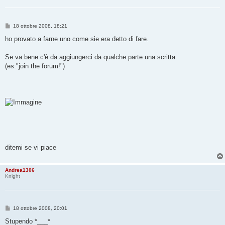
M
18 ottobre 2008, 18:21
e
s
ho provato a farne uno come sie era detto di fare.
s
a
g
Se va bene c'è da aggiungerci da qualche parte una scritta
g
(es:"join the forum!")
i
o
ditemi se vi piace
Andrea1306
Knight
M
18 ottobre 2008, 20:01
e
s
Stupendo *___*