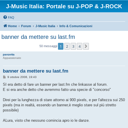
J-Music Italia: Portale su J-POP & J-ROCK
FAQ
Home
Forum
J-Music Italia
Info & Comunicazioni
banner da mettere su last.fm
1
2
3
4
Prossimo
50 messaggi
panzetta
Appassionato
banner da mettere su last.fm
M
9 ottobre 2008, 19:43
e
s
SI era detto di fare un banner per last.fm che linkasse al forum.
s
E si era anche detto che avremmo fatto una specie di "concorso"
a
g
g
Direi per la lunghezza di stare attorno ai 900 pixels, e per l'altezza sui 250
i
o
pixels (ma in realtà, essendo un banner,è meglio stare sul più stretto
possibile)
ALura, visto che nessuno comincia apro io le danze.