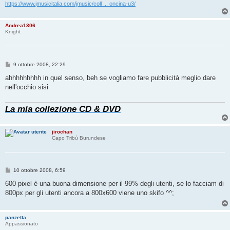
o
https://www.jmusicitalia.com/jmusic/coll ... oncina-u3/
Andrea1306
Knight
M
9 ottobre 2008, 22:29
e
s
ahhhhhhhhh in quel senso, beh se vogliamo fare pubblicità meglio dare
s
nell'occhio sisi
a
g
g
La mia collezione CD & DVD
i
o
jirochan
Capo Tribù Burundese
M
10 ottobre 2008, 6:59
e
s
600 pixel è una buona dimensione per il 99% degli utenti, se lo facciam di
s
800px per gli utenti ancora a 800x600 viene uno skifo ^^;
a
g
g
i
panzetta
o
Appassionato