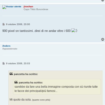
jirochan
Capo Tribù Burundese
M
9 ottobre 2008, 20:00
e
s
900 pixel sn tantissimi..direi di nn andar oltre i 600
s
a
g
g
i
Anders
o
Appassionato
M
9 ottobre 2008, 20:03
e
s
s
panzetta ha scritto:
a
g
g
panzetta ha scritto:
i
o
sarebbe da fare una bella immagine composta con sù riunite tutte
le facce dei principali/più famosi...
Mi quoto da sola.
(quanto sono pirla)