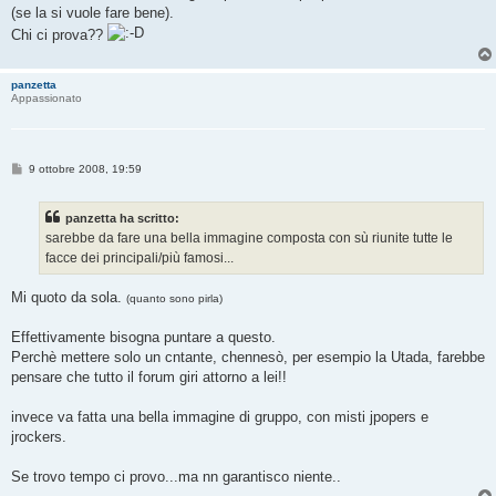
(se la si vuole fare bene).
Chi ci prova??
panzetta
Appassionato
M
9 ottobre 2008, 19:59
e
s
s
panzetta ha scritto:
a
g
sarebbe da fare una bella immagine composta con sù riunite tutte le
g
facce dei principali/più famosi...
i
o
Mi quoto da sola.
(quanto sono pirla)
Effettivamente bisogna puntare a questo.
Perchè mettere solo un cntante, chennesò, per esempio la Utada, farebbe
pensare che tutto il forum giri attorno a lei!!
invece va fatta una bella immagine di gruppo, con misti jpopers e
jrockers.
Se trovo tempo ci provo...ma nn garantisco niente..