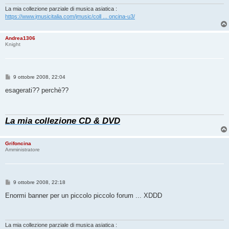
g
i
La mia collezione parziale di musica asiatica :
o
https://www.jmusicitalia.com/jmusic/coll ... oncina-u3/
Andrea1306
Knight
M
9 ottobre 2008, 22:04
e
s
esagerati?? perchè??
s
a
g
g
La mia collezione CD & DVD
i
o
Grifoncina
Amministratore
M
9 ottobre 2008, 22:18
e
s
Enormi banner per un piccolo piccolo forum ... XDDD
s
a
g
g
i
La mia collezione parziale di musica asiatica :