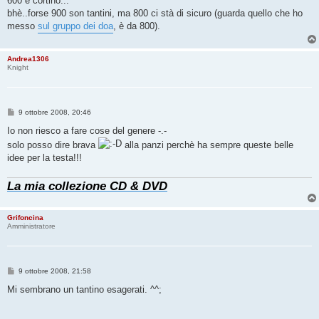
600 è cortino...
bhè..forse 900 son tantini, ma 800 ci stà di sicuro (guarda quello che ho
messo
sul gruppo dei doa
, è da 800).
Andrea1306
Knight
M
9 ottobre 2008, 20:46
e
s
Io non riesco a fare cose del genere -.-
s
solo posso dire brava
alla panzi perchè ha sempre queste belle
a
g
idee per la testa!!!
g
i
o
La mia collezione CD & DVD
Grifoncina
Amministratore
M
9 ottobre 2008, 21:58
e
s
Mi sembrano un tantino esagerati. ^^;
s
a
g