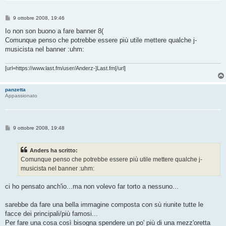
M
9 ottobre 2008, 19:46
e
s
Io non son buono a fare banner 8(
s
Comunque penso che potrebbe essere più utile mettere qualche j-
a
g
musicista nel banner :uhm:
g
i
o
[url=https://www.last.fm/user/Anderz-]Last.fm[/url]
panzetta
Appassionato
M
9 ottobre 2008, 19:48
e
s
s
Anders ha scritto:
a
g
Comunque penso che potrebbe essere più utile mettere qualche j-
g
musicista nel banner :uhm:
i
o
ci ho pensato anch'io...ma non volevo far torto a nessuno...
sarebbe da fare una bella immagine composta con sù riunite tutte le
facce dei principali/più famosi...
Per fare una cosa così bisogna spendere un po' più di una mezz'oretta