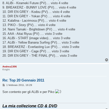
8. ALiBi - Kirameki Future (PV).... visto 4 volte
9. BREAKERZ - BUNNY LOVE (PV).... visto 4 volte
10. DIR EN GREY - Kodou (PV).... visto 4 volte
11. DIR EN GREY - Yokan (PV) .... visto 4 volte
12. Kalafina - Lacrimosa (PV).... visto 4 volte
13. PIKO - Story (PV).... visto 4 volte
14. Nami Tamaki - Brightdown (PV) .... visto 4 volte
15. AAA - Aitai Riyuu (PV) .... visto 3 volte
16. ALiBi - START (image video).... visto 3 volte
17. ALiBi - Yellow Banana Surfing (PV).... visto 3 volte
18. BREAKERZ - Everlasting Luv (PV).... visto 3 volte
19. DIR EN GREY - Cage (PV) .... visto 3 volte
20. DIR EN GREY - THE FINAL (PV).... visto 3 volte
Andrea1306
Knight
Re: Top 20 Gennaio 2011
M
1 febbraio 2011, 16:29
e
s
Son contento per gli ALiBi e per Piko
s
a
g
g
La mia collezione CD & DVD
i
o