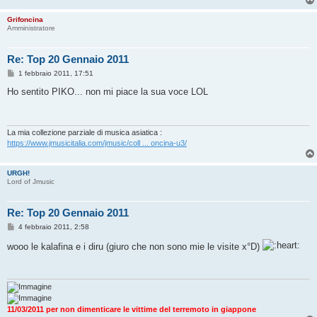
Grifoncina
Amministratore
Re: Top 20 Gennaio 2011
M
1 febbraio 2011, 17:51
e
s
Ho sentito PIKO... non mi piace la sua voce LOL
s
a
g
g
i
La mia collezione parziale di musica asiatica :
o
https://www.jmusicitalia.com/jmusic/coll ... oncina-u3/
URGH!
Lord of Jmusic
Re: Top 20 Gennaio 2011
M
4 febbraio 2011, 2:58
e
s
wooo le kalafina e i diru (giuro che non sono mie le visite x°D)
s
a
g
g
i
o
11/03/2011 per non dimenticare le vittime del terremoto in giappone