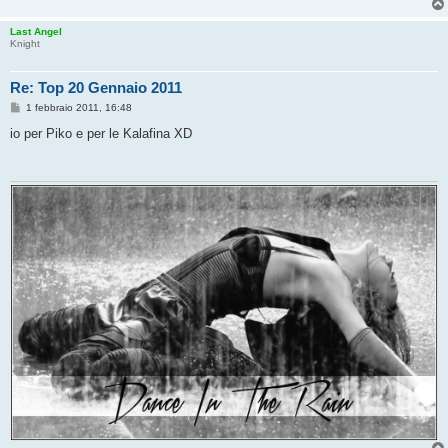
Last Angel
Knight
Re: Top 20 Gennaio 2011
M
1 febbraio 2011, 16:48
e
s
io per Piko e per le Kalafina XD
s
a
g
g
i
o