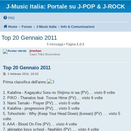
J-Music Italia: Portale su J-POP & J-ROCK
FAQ
Home
Forum
J-Music Italia
Info & Comunicazioni
Top 20 Gennaio 2011
5 messaggi • Pagina
1
di
1
jirochan
Capo Tribù Burundese
Top 20 Gennaio 2011
M
1 febbraio 2011, 16:22
e
s
Prima classifica dell'anno
s
a
g
1. Kalafina - Kagayaku Sora no Shijima ni wa (PV).... visto 8 volte
g
2. PIKO - Thanatos feat. Tissue Hime (PV).... visto 6 volte
i
o
3. Nami Tamaki - Prayer (PV).... visto 6 volte
4. Kalafina - progressive (PV).... visto 5 volte
5. Tohoshinki - Why (Keep Your Head Down) (korean) (PV) .... visto 5
volte
6. AAA - Blood On Fire (PV).... visto 4 volte
7. abingdon boys school - Nephilim (PV) .... visto 4 volte