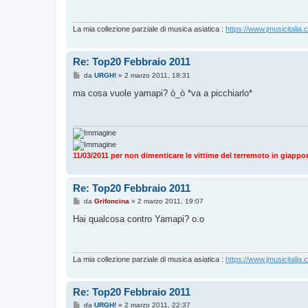
a
g
g
i
La mia collezione parziale di musica asiatica :
https://www.jmusicitalia.
o
Re: Top20 Febbraio 2011
M
da
URGH!
»
2 marzo 2011, 18:31
e
s
ma cosa vuole yamapi? ò_ò *va a picchiarlo*
s
a
g
g
i
o
11/03/2011 per non dimenticare le vittime del terremoto in giappo
Re: Top20 Febbraio 2011
M
da
Grifoncina
»
2 marzo 2011, 19:07
e
s
Hai qualcosa contro Yamapi? o.o
s
a
g
g
i
La mia collezione parziale di musica asiatica :
https://www.jmusicitalia.
o
Re: Top20 Febbraio 2011
M
da
URGH!
»
2 marzo 2011, 22:37