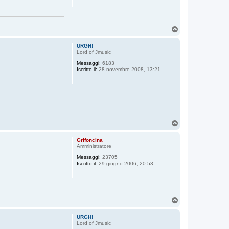
T
o
p
URGH!
Lord of Jmusic
Messaggi:
6183
Iscritto il:
28 novembre 2008, 13:21
T
o
p
Grifoncina
Amministratore
Messaggi:
23705
Iscritto il:
29 giugno 2006, 20:53
T
o
p
URGH!
Lord of Jmusic