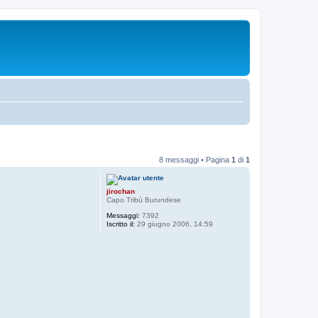
8 messaggi • Pagina
1
di
1
jirochan
Capo Tribù Burundese
Messaggi:
7392
Iscritto il:
29 giugno 2006, 14:59