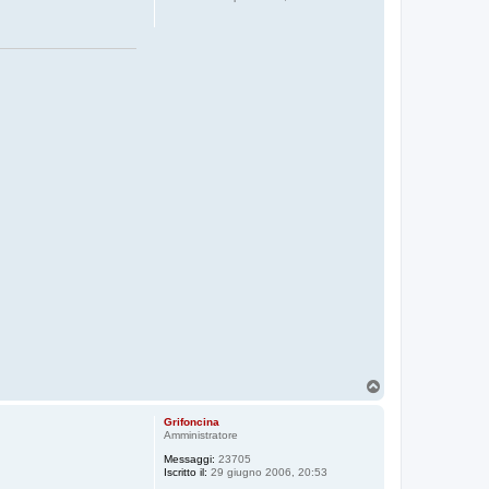
T
o
p
Grifoncina
Amministratore
Messaggi:
23705
Iscritto il:
29 giugno 2006, 20:53