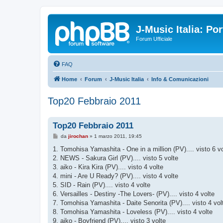
J-Music Italia: P
Forum Ufficiale
FAQ
Home
Forum
J-Music Italia
Info & Comunicazioni
Top20 Febbraio 2011
Top20 Febbraio 2011
M
da
jirochan
»
1 marzo 2011, 19:45
e
s
1. Tomohisa Yamashita - One in a million (PV).... visto 6 vo
s
2. NEWS - Sakura Girl (PV).... visto 5 volte
a
g
3. aiko - Kira Kira (PV).... visto 4 volte
g
4. mini - Are U Ready? (PV).... visto 4 volte
i
o
5. SID - Rain (PV).... visto 4 volte
6. Versailles - Destiny -The Lovers- (PV).... visto 4 volte
7. Tomohisa Yamashita - Daite Senorita (PV).... visto 4 vol
8. Tomohisa Yamashita - Loveless (PV).... visto 4 volte
9. aiko - Boyfriend (PV).... visto 3 volte