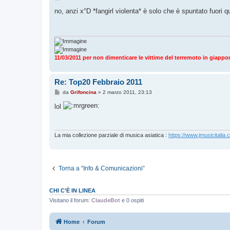
e
s
no, anzi x°D *fangirl violenta* è solo che è spuntato fuori
s
a
g
g
i
o
11/03/2011 per non dimenticare le vittime del terremoto in giappo
Re: Top20 Febbraio 2011
M
da
Grifoncina
»
2 marzo 2011, 23:13
e
s
lol
s
a
g
g
i
La mia collezione parziale di musica asiatica :
https://www.jmusicitalia.
o
Torna a “Info & Comunicazioni”
CHI C’È IN LINEA
Visitano il forum:
ClaudeBot
e 0 ospiti
Home
Forum