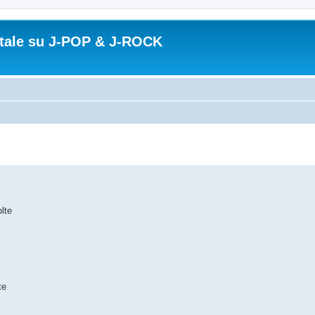
ortale su J-POP & J-ROCK
lte
te