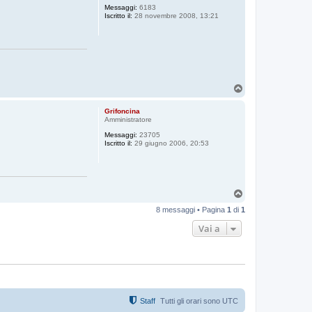
Messaggi:
6183
Iscritto il:
28 novembre 2008, 13:21
T
o
p
Grifoncina
Amministratore
Messaggi:
23705
Iscritto il:
29 giugno 2006, 20:53
T
o
8 messaggi • Pagina
1
di
1
p
Vai a
Staff
Tutti gli orari sono
UTC