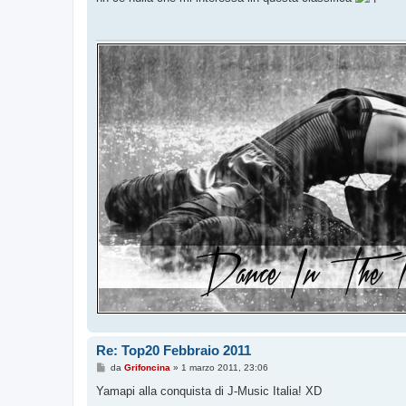
s
a
g
g
i
o
Re: Top20 Febbraio 2011
M
da
Grifoncina
»
1 marzo 2011, 23:06
e
s
Yamapi alla conquista di J-Music Italia! XD
s