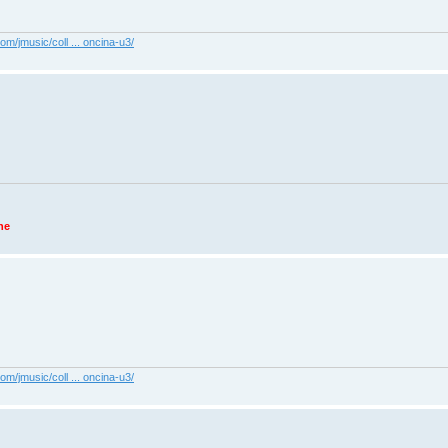
com/jmusic/coll ... oncina-u3/
ne
com/jmusic/coll ... oncina-u3/