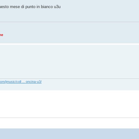
 questo mese di punto in bianco u3u
ne
com/jmusic/coll ... oncina-u3/