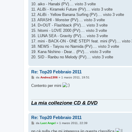
10. aiko - Hanabi (PV).... visto 3 volte
11. ALiBi - Kirameki Future (PV).... visto 3 volte
12. ALiBi - Yellow Banana Surfing (PV).... visto 3 volte
13. ARASHI - Monster (PV).... visto 3 volte
14. D=OUT - Flashback (PV).... visto 3 volte
15. hitomi - LOVE 2000 (PV).... visto 3 volte
16. LUNA SEA - Gravity (PV).... visto 3 volte
17. mini - BACK-ON - ONE STEP! feat. mini (PV).... visto 
18. NEWS - Taiyou no Namida (PV).... visto 3 volte
19. Kana Nishino - Dear... (PV).... visto 3 volte
20. SID - Ranbu no Melody (PV).... visto 3 volte
Re: Top20 Febbraio 2011
M
da
Andrea1306
»
1 marzo 2011, 19:51
e
s
Contento per mini
s
a
g
g
La mia collezione CD & DVD
i
o
Re: Top20 Febbraio 2011
M
da
Last Angel
»
1 marzo 2011, 22:39
e
s
nn cè nulla che mi interessa iin questa classifica