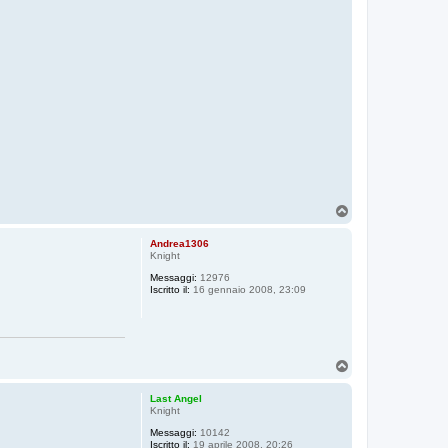
T
o
p
Andrea1306
Knight
Messaggi:
12976
Iscritto il:
16 gennaio 2008, 23:09
T
o
p
Last Angel
Knight
Messaggi:
10142
Iscritto il:
19 aprile 2008, 20:26