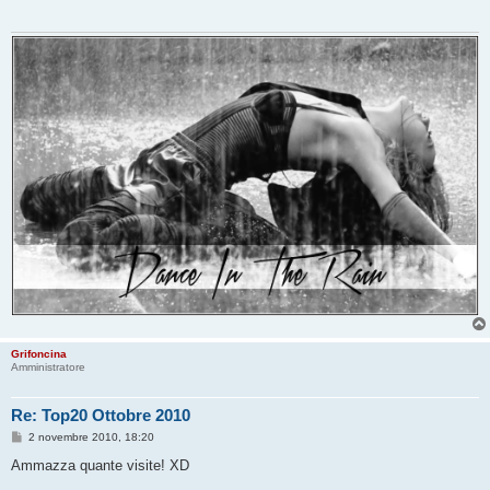
a
g
g
i
o
Grifoncina
Amministratore
Re: Top20 Ottobre 2010
M
2 novembre 2010, 18:20
e
s
Ammazza quante visite! XD
s
a