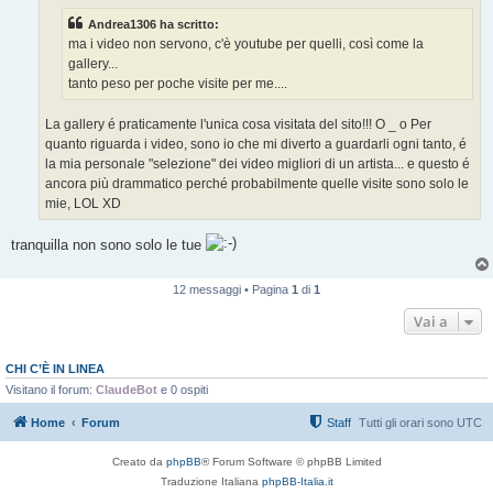
g
g
Andrea1306 ha scritto:
i
o
ma i video non servono, c'è youtube per quelli, così come la
gallery...
tanto peso per poche visite per me....
La gallery é praticamente l'unica cosa visitata del sito!!! O _ o Per
quanto riguarda i video, sono io che mi diverto a guardarli ogni tanto, é
la mia personale "selezione" dei video migliori di un artista... e questo é
ancora più drammatico perché probabilmente quelle visite sono solo le
mie, LOL XD
tranquilla non sono solo le tue
12 messaggi • Pagina
1
di
1
Vai a
CHI C’È IN LINEA
Visitano il forum:
ClaudeBot
e 0 ospiti
Home
Forum
Staff
Tutti gli orari sono
UTC
Creato da
phpBB
® Forum Software © phpBB Limited
Traduzione Italiana
phpBB-Italia.it