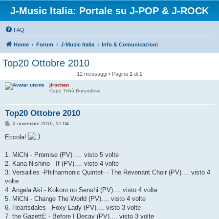
J-Music Italia: Portale su J-POP & J-ROCK
FAQ
Home
Forum
J-Music Italia
Info & Comunicazioni
Top20 Ottobre 2010
12 messaggi • Pagina
1
di
1
jirochan
Capo Tribù Burundese
Top20 Ottobre 2010
M
2 novembre 2010, 17:04
e
s
Eccola!
s
a
g
1. MiChi - Promise (PV) .... visto 5 volte
g
2. Kana Nishino - If (PV).... visto 4 volte
i
o
3. Versailles -Philharmonic Quintet- - The Revenant Choir (PV).... visto 4
volte
4. Angela Aki - Kokoro no Senshi (PV).... visto 4 volte
5. MiChi - Change The World (PV).... visto 4 volte
6. Heartsdales - Foxy Lady (PV).... visto 3 volte
7. the GazettE - Before I Decay (PV).... visto 3 volte