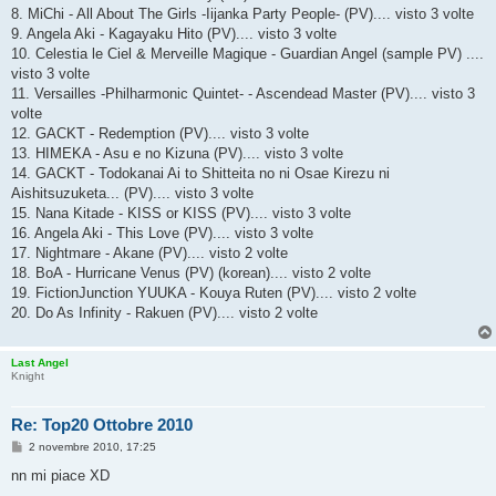
8. MiChi - All About The Girls -Iijanka Party People- (PV).... visto 3 volte
9. Angela Aki - Kagayaku Hito (PV).... visto 3 volte
10. Celestia le Ciel & Merveille Magique - Guardian Angel (sample PV) ....
visto 3 volte
11. Versailles -Philharmonic Quintet- - Ascendead Master (PV).... visto 3
volte
12. GACKT - Redemption (PV).... visto 3 volte
13. HIMEKA - Asu e no Kizuna (PV).... visto 3 volte
14. GACKT - Todokanai Ai to Shitteita no ni Osae Kirezu ni
Aishitsuzuketa... (PV).... visto 3 volte
15. Nana Kitade - KISS or KISS (PV).... visto 3 volte
16. Angela Aki - This Love (PV).... visto 3 volte
17. Nightmare - Akane (PV).... visto 2 volte
18. BoA - Hurricane Venus (PV) (korean).... visto 2 volte
19. FictionJunction YUUKA - Kouya Ruten (PV).... visto 2 volte
20. Do As Infinity - Rakuen (PV).... visto 2 volte
Last Angel
Knight
Re: Top20 Ottobre 2010
M
2 novembre 2010, 17:25
e
s
nn mi piace XD
s