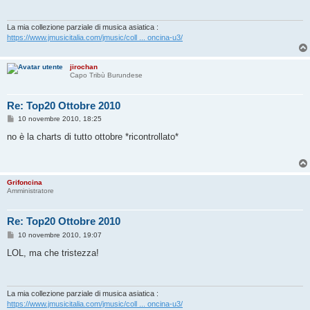
a
g
g
i
La mia collezione parziale di musica asiatica :
o
https://www.jmusicitalia.com/jmusic/coll ... oncina-u3/
jirochan
Capo Tribù Burundese
Re: Top20 Ottobre 2010
M
10 novembre 2010, 18:25
e
s
no è la charts di tutto ottobre *ricontrollato*
s
a
g
g
i
Grifoncina
o
Amministratore
Re: Top20 Ottobre 2010
M
10 novembre 2010, 19:07
e
s
LOL, ma che tristezza!
s
a
g
g
i
La mia collezione parziale di musica asiatica :
o
https://www.jmusicitalia.com/jmusic/coll ... oncina-u3/