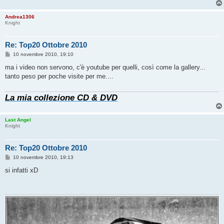
Andrea1306
Knight
Re: Top20 Ottobre 2010
M
10 novembre 2010, 19:10
e
s
ma i video non servono, c'è youtube per quelli, così come la gallery...
s
tanto peso per poche visite per me....
a
g
g
La mia collezione CD & DVD
i
o
Last Angel
Knight
Re: Top20 Ottobre 2010
M
10 novembre 2010, 19:13
e
s
si infatti xD
s
a
g
g
i
o