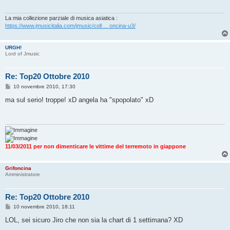
g
g
i
La mia collezione parziale di musica asiatica :
o
https://www.jmusicitalia.com/jmusic/coll ... oncina-u3/
URGH!
Lord of Jmusic
Re: Top20 Ottobre 2010
M
10 novembre 2010, 17:30
e
s
ma sul serio! troppe! xD angela ha "spopolato" xD
s
a
g
g
i
o
11/03/2011 per non dimenticare le vittime del terremoto in giappone
Grifoncina
Amministratore
Re: Top20 Ottobre 2010
M
10 novembre 2010, 18:11
e
s
LOL, sei sicuro Jiro che non sia la chart di 1 settimana? XD
s