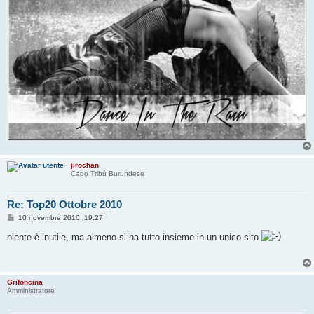
jirochan
Capo Tribù Burundese
Re: Top20 Ottobre 2010
M
10 novembre 2010, 19:27
e
s
niente è inutile, ma almeno si ha tutto insieme in un unico sito
s
a
g
g
i
Grifoncina
o
Amministratore