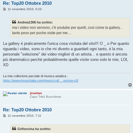
Re: Top20 Ottobre 2010
M
11 novembre 2010, 0:23
e
s
s
Andrea1306 ha scritto:
a
g
ma i video non servono, c'è youtube per quelli, così come la gallery...
g
tanto peso per poche visite per me....
i
o
La gallery é praticamente l'unica cosa visitata del sito!!! O _ o Per quanto
riguarda i video, sono io che mi diverto a guardarli ogni tanto, é la mia
personale "selezione" dei video migliori di un artista... e questo é ancora
più drammatico perché probabilmente quelle visite sono solo le mie, LOL
XD
La mia collezione parziale di musica asiatica :
https://www.jmusicitalia.com/jmusic/coll ... oncina-u3/
jirochan
Capo Tribù Burundese
Re: Top20 Ottobre 2010
M
11 novembre 2010, 7:11
e
s
s
Grifoncina ha scritto:
a