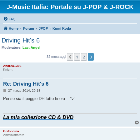
J-Music Italia: Portale su J-POP & J-ROCK
FAQ
Home
Forum
JPOP
Kumi Koda
Driving Hit's 6
Moderatore:
Last Angel
1
2
3
Precedente
32 messaggi
Andrea1306
Knight
Re: Driving Hit's 6
M
27 marzo 2014, 20:18
e
s
Penso sia il peggio DH fatto finora... °v°
s
a
g
g
La mia collezione CD & DVD
i
o
Grifoncina
Amministratore