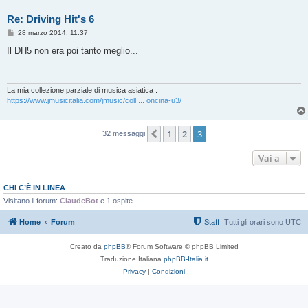
Re: Driving Hit's 6
M
28 marzo 2014, 11:37
e
s
Il DH5 non era poi tanto meglio...
s
a
g
g
i
La mia collezione parziale di musica asiatica :
o
https://www.jmusicitalia.com/jmusic/coll ... oncina-u3/
1
2
3
Precedente
32 messaggi
Vai a
CHI C’È IN LINEA
Visitano il forum:
ClaudeBot
e 1 ospite
Home
Forum
Staff
Tutti gli orari sono
UTC
Creato da
phpBB
® Forum Software © phpBB Limited
Traduzione Italiana
phpBB-Italia.it
Privacy
|
Condizioni