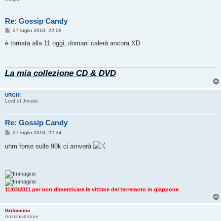
Re: Gossip Candy
M
27 luglio 2010, 22:08
e
s
è tornata alla 11 oggi, domani calerà ancora XD
s
a
g
g
La mia collezione CD & DVD
i
o
URGH!
Lord of Jmusic
Re: Gossip Candy
M
27 luglio 2010, 22:34
e
s
uhm forse sulle 90k ci arriverà
s
a
g
g
i
o
11/03/2011 per non dimenticare le vittime del terremoto in giappone
Grifoncina
Amministratore