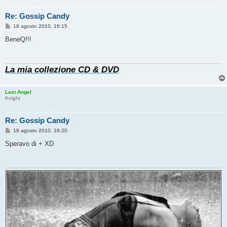
Re: Gossip Candy
M
18 agosto 2010, 16:15
e
s
BeneQ!!!
s
a
g
g
La mia collezione CD & DVD
i
o
Last Angel
Knight
Re: Gossip Candy
M
18 agosto 2010, 16:20
e
s
Speravo di + XD
s
a
g
g
i
o