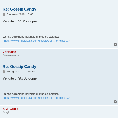
Re: Gossip Candy
M
3 agosto 2010, 16:00
e
s
Vendite : 77.847 copie
s
a
g
g
i
La mia collezione parziale di musica asiatica :
o
https://www.jmusicitalia.com/jmusic/coll ... oncina-u3/
Grifoncina
Amministratore
Re: Gossip Candy
M
10 agosto 2010, 16:35
e
s
Vendite : 79.730 copie
s
a
g
g
i
La mia collezione parziale di musica asiatica :
o
https://www.jmusicitalia.com/jmusic/coll ... oncina-u3/
Andrea1306
Knight