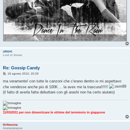
URGH!
Lord of Jmusic
Re: Gossip Candy
M
18 agosto 2010, 20:29
e
s
ma veramente! con tutte le canzoni che c'erano dentro io mi aspettavo
s
che vendesse anche più di 100K.... la avex me la trascura!!!!!!
a
g
(il fatto di averla fatta debuttare con gli arashi non ha certo aiutato)
g
i
o
11/03/2011 per non dimenticare le vittime del terremoto in giappone
Grifoncina
Amministratore