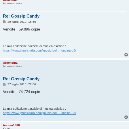
Amministratore
Re: Gossip Candy
M
20 luglio 2010, 15:56
e
s
Vendite : 69.896 copie
s
a
g
g
i
La mia collezione parziale di musica asiatica :
o
https://www.jmusicitalia.com/jmusic/coll ... oncina-u3/
Grifoncina
Amministratore
Re: Gossip Candy
M
27 luglio 2010, 22:06
e
s
Vendite : 74.724 copie
s
a
g
g
i
La mia collezione parziale di musica asiatica :
o
https://www.jmusicitalia.com/jmusic/coll ... oncina-u3/
Andrea1306
Knight