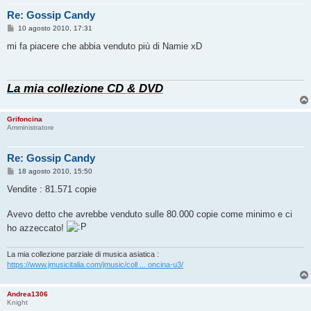
Re: Gossip Candy
M
10 agosto 2010, 17:31
e
s
mi fa piacere che abbia venduto più di Namie xD
s
a
g
g
La mia collezione CD & DVD
i
o
Grifoncina
Amministratore
Re: Gossip Candy
M
18 agosto 2010, 15:50
e
s
Vendite : 81.571 copie
s
a
g
Avevo detto che avrebbe venduto sulle 80.000 copie come minimo e ci
g
ho azzeccato!
i
o
La mia collezione parziale di musica asiatica :
https://www.jmusicitalia.com/jmusic/coll ... oncina-u3/
Andrea1306
Knight