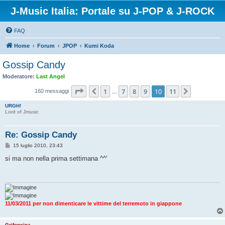
J-Music Italia: Portale su J-POP & J-ROCK
FAQ
Home
Forum
JPOP
Kumi Koda
Gossip Candy
Moderatore:
Last Angel
Pagina
10
di
11
1
7
8
9
10
11
Precedente
Prossimo
160 messaggi
…
URGH!
Lord of Jmusic
Re: Gossip Candy
M
15 luglio 2010, 23:43
e
s
si ma non nella prima settimana ^^'
s
a
g
g
i
o
11/03/2011 per non dimenticare le vittime del terremoto in giappone
Grifoncina