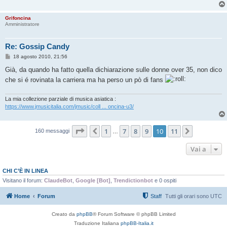
Grifoncina
Amministratore
Re: Gossip Candy
M
18 agosto 2010, 21:56
e
s
Già, da quando ha fatto quella dichiarazione sulle donne over 35, non dico
s
che si é rovinata la carriera ma ha perso un pò di fans
a
g
g
i
La mia collezione parziale di musica asiatica :
o
https://www.jmusicitalia.com/jmusic/coll ... oncina-u3/
Pagina
10
di
11
1
7
8
9
10
11
Precedente
Prossimo
160 messaggi
…
Vai a
CHI C’È IN LINEA
Visitano il forum:
ClaudeBot
,
Google [Bot]
,
Trendictionbot
e 0 ospiti
Home
Forum
Staff
Tutti gli orari sono
UTC
Creato da
phpBB
® Forum Software © phpBB Limited
Traduzione Italiana
phpBB-Italia.it