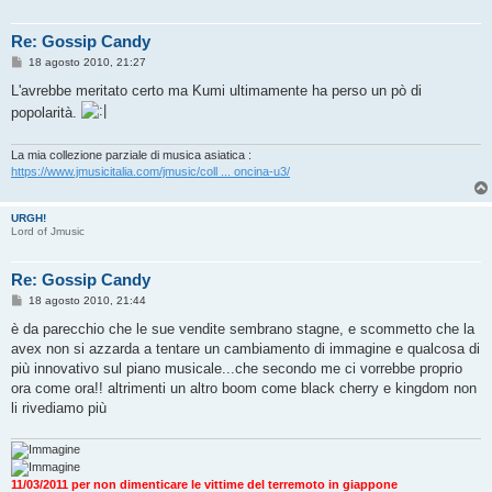
Re: Gossip Candy
M
18 agosto 2010, 21:27
e
s
L'avrebbe meritato certo ma Kumi ultimamente ha perso un pò di
s
popolarità.
a
g
g
i
La mia collezione parziale di musica asiatica :
o
https://www.jmusicitalia.com/jmusic/coll ... oncina-u3/
URGH!
Lord of Jmusic
Re: Gossip Candy
M
18 agosto 2010, 21:44
e
s
è da parecchio che le sue vendite sembrano stagne, e scommetto che la
s
avex non si azzarda a tentare un cambiamento di immagine e qualcosa di
a
g
più innovativo sul piano musicale...che secondo me ci vorrebbe proprio
g
ora come ora!! altrimenti un altro boom come black cherry e kingdom non
i
o
li rivediamo più
11/03/2011 per non dimenticare le vittime del terremoto in giappone