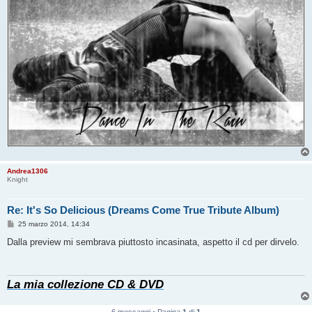
Andrea1306
Knight
Re: It's So Delicious (Dreams Come True Tribute Album)
M
25 marzo 2014, 14:34
e
s
Dalla preview mi sembrava piuttosto incasinata, aspetto il cd per dirvelo.
s
a
g
g
La mia collezione CD & DVD
i
o
6 messaggi • Pagina
1
di
1