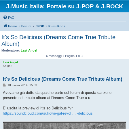
J-Music Italia: Portale su J-POP & J-ROCK
FAQ
Home
Forum
JPOP
Kumi Koda
It's So Delicious (Dreams Come True Tribute
Album)
Moderatore:
Last Angel
6 messaggi • Pagina
1
di
1
Last Angel
Knight
It's So Delicious (Dreams Come True Tribute Album)
M
10 marzo 2014, 15:33
e
s
Avevamo già detto da qualche parte sul forum di questa canzone
s
presente nel tributo album ai Dreams Come True u.u
a
g
g
E' uscita la preview di It's so Delicious *v*
i
o
https://soundcloud.com/sukowe-gal-revol ... -delicious