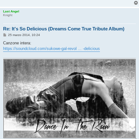
Last Angel
Knight
Re: It's So Delicious (Dreams Come True Tribute Album)
M
25 marzo 2014, 10:24
e
s
Canzone intera:
s
https://soundcloud.com/sukowe-gal-revol ... -delicious
a
g
g
i
o