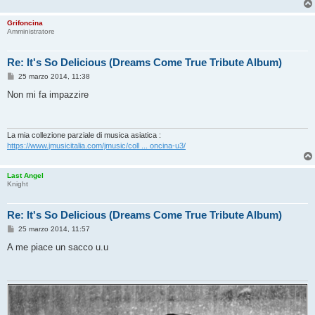
Grifoncina
Amministratore
Re: It's So Delicious (Dreams Come True Tribute Album)
M
25 marzo 2014, 11:38
e
s
Non mi fa impazzire
s
a
g
g
i
La mia collezione parziale di musica asiatica :
o
https://www.jmusicitalia.com/jmusic/coll ... oncina-u3/
Last Angel
Knight
Re: It's So Delicious (Dreams Come True Tribute Album)
M
25 marzo 2014, 11:57
e
s
A me piace un sacco u.u
s
a
g
g
i
o