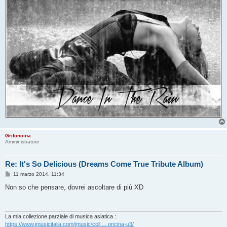
Grifoncina
Amministratore
Re: It's So Delicious (Dreams Come True Tribute Album)
M
11 marzo 2014, 11:34
e
s
Non so che pensare, dovrei ascoltare di più XD
s
a
g
g
i
La mia collezione parziale di musica asiatica :
o
https://www.jmusicitalia.com/jmusic/coll ... oncina-u3/