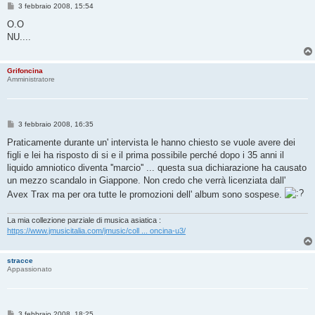
M
3 febbraio 2008, 15:54
e
s
O.O
s
NU....
a
g
g
i
Grifoncina
o
Amministratore
M
3 febbraio 2008, 16:35
e
s
Praticamente durante un' intervista le hanno chiesto se vuole avere dei
s
figli e lei ha risposto di si e il prima possibile perché dopo i 35 anni il
a
g
liquido amniotico diventa ''marcio'' ... questa sua dichiarazione ha causato
g
un mezzo scandalo in Giappone. Non credo che verrà licenziata dall'
i
o
Avex Trax ma per ora tutte le promozioni dell' album sono sospese.
La mia collezione parziale di musica asiatica :
https://www.jmusicitalia.com/jmusic/coll ... oncina-u3/
stracce
Appassionato
M
3 febbraio 2008, 18:25