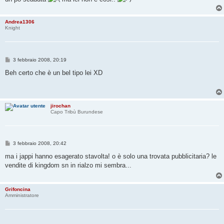
g
i
o
Andrea1306
Knight
M
3 febbraio 2008, 20:19
e
s
Beh certo che è un bel tipo lei XD
s
a
g
g
i
jirochan
o
Capo Tribù Burundese
M
3 febbraio 2008, 20:42
e
s
ma i jappi hanno esagerato stavolta! o è solo una trovata pubblicitaria? le
s
vendite di kingdom sn in rialzo mi sembra...
a
g
g
i
Grifoncina
o
Amministratore