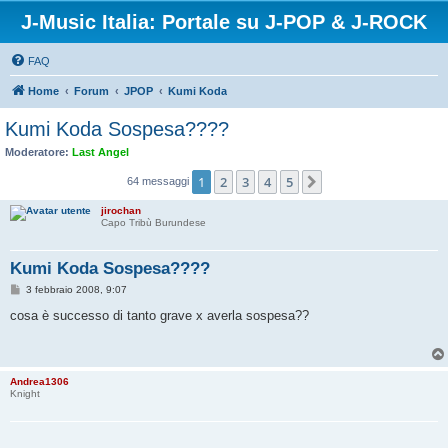
J-Music Italia: Portale su J-POP & J-ROCK
FAQ
Home
Forum
JPOP
Kumi Koda
Kumi Koda Sospesa????
Moderatore:
Last Angel
1
2
3
4
5
Prossimo
64 messaggi
jirochan
Capo Tribù Burundese
Kumi Koda Sospesa????
M
3 febbraio 2008, 9:07
e
s
cosa è successo di tanto grave x averla sospesa??
s
a
g
g
i
Andrea1306
o
Knight