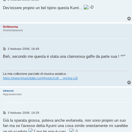
e
s
Dev'essere proprio un bel tipino questa Kumi...
s
a
g
g
i
Grifoncina
o
Amministratore
M
3 febbraio 2008, 18:49
e
s
Beh, secondo me questa é stata una clamorosa gaffe da parte sua ! ^^''
s
a
g
g
i
La mia collezione parziale di musica asiatica :
o
https://www.jmusicitalia.com/jmusic/coll ... oncina-u3/
stracce
Appassionato
M
3 febbraio 2008, 19:29
e
s
Già la sparata grossa, poteva anche evitarsela, non sono proprio un suo
s
fan ma se l'avesse detta Ayumi una cosa simile onestamente mi sarebbe
a
g
un pò scaduta
ma lei non è cosi..