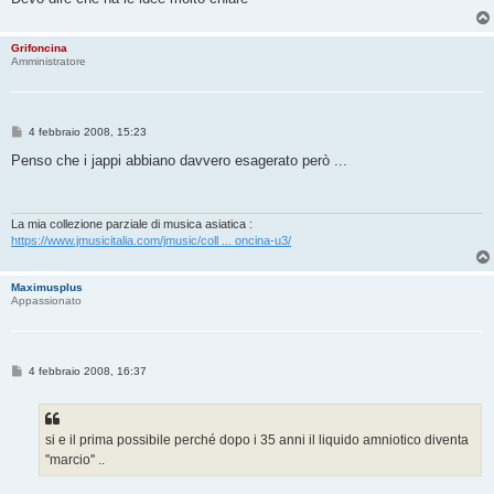
Grifoncina
Amministratore
M
4 febbraio 2008, 15:23
e
s
Penso che i jappi abbiano davvero esagerato però ...
s
a
g
g
i
La mia collezione parziale di musica asiatica :
o
https://www.jmusicitalia.com/jmusic/coll ... oncina-u3/
Maximusplus
Appassionato
M
4 febbraio 2008, 16:37
e
s
s
a
g
si e il prima possibile perché dopo i 35 anni il liquido amniotico diventa
g
''marcio'' ..
i
o