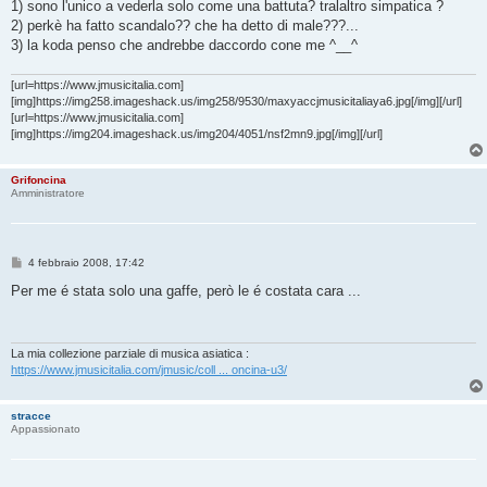
1) sono l'unico a vederla solo come una battuta? tralaltro simpatica ?
2) perkè ha fatto scandalo?? che ha detto di male???...
3) la koda penso che andrebbe daccordo cone me ^__^
[url=https://www.jmusicitalia.com]
[img]https://img258.imageshack.us/img258/9530/maxyaccjmusicitaliaya6.jpg[/img][/url]
[url=https://www.jmusicitalia.com]
[img]https://img204.imageshack.us/img204/4051/nsf2mn9.jpg[/img][/url]
Grifoncina
Amministratore
M
4 febbraio 2008, 17:42
e
s
Per me é stata solo una gaffe, però le é costata cara ...
s
a
g
g
i
La mia collezione parziale di musica asiatica :
o
https://www.jmusicitalia.com/jmusic/coll ... oncina-u3/
stracce
Appassionato