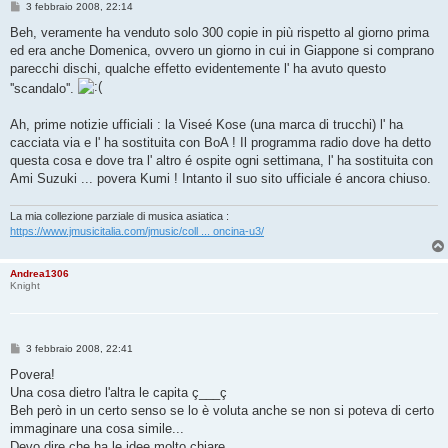
M
3 febbraio 2008, 22:14
e
s
Beh, veramente ha venduto solo 300 copie in più rispetto al giorno prima
s
ed era anche Domenica, ovvero un giorno in cui in Giappone si comprano
a
g
parecchi dischi, qualche effetto evidentemente l' ha avuto questo
g
''scandalo''.
i
o
Ah, prime notizie ufficiali : la Viseé Kose (una marca di trucchi) l' ha
cacciata via e l' ha sostituita con BoA ! Il programma radio dove ha detto
questa cosa e dove tra l' altro é ospite ogni settimana, l' ha sostituita con
Ami Suzuki ... povera Kumi ! Intanto il suo sito ufficiale é ancora chiuso.
La mia collezione parziale di musica asiatica :
https://www.jmusicitalia.com/jmusic/coll ... oncina-u3/
Andrea1306
Knight
M
3 febbraio 2008, 22:41
e
s
Povera!
s
Una cosa dietro l'altra le capita ç___ç
a
g
Beh però in un certo senso se lo è voluta anche se non si poteva di certo
g
immaginare una cosa simile...
i
o
Devo dire che ha le idee molto chiare