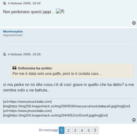
M
4 febbraio 2008, 18:34
e
s
Non perdonano questi jappi...
s
a
g
g
i
Maximusplus
o
Appassionato
M
4 febbraio 2008, 19:26
e
s
s
Grifoncina ha scritto:
a
g
Per me é stata solo una gaffe, però le é costata cara ...
g
i
o
si ma perke nn mi dite cosa c'è di così grave in quello che ha detto? a me
sembra solo u na battuta...
[url=https://www.jmusicitalia.com]
[img]https://img258.imageshack.us/img258/9530/maxyaccjmusicitaliaya6.jpg[/img][/url]
[url=https://www.jmusicitalia.com]
[img]https://img204.imageshack.us/img204/4051/nsf2mn9.jpg[/img][/url]
1
2
3
4
5
Prossimo
64 messaggi