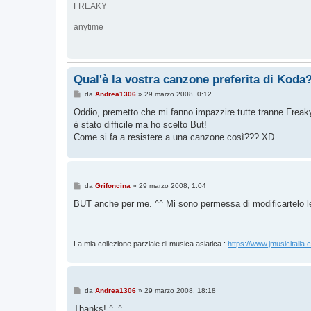
FREAKY
anytime
Qual'è la vostra canzone preferita di Koda?
M
da
Andrea1306
»
29 marzo 2008, 0:12
e
s
Oddio, premetto che mi fanno impazzire tutte tranne Freaky 
s
é stato difficile ma ho scelto But!
a
g
Come si fa a resistere a una canzone così??? XD
g
i
o
M
da
Grifoncina
»
29 marzo 2008, 1:04
e
s
BUT anche per me. ^^ Mi sono permessa di modificartelo legg
s
a
g
g
i
La mia collezione parziale di musica asiatica :
https://www.jmusicitalia.
o
M
da
Andrea1306
»
29 marzo 2008, 18:18
e
s
Thanks! ^_^