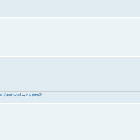
com/jmusic/coll ... oncina-u3/