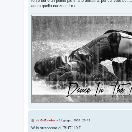
forse but è un pelino piu in alto dell'altra, per cui voto but...
i
o
adoro quella canzone!! o.o
M
da
Grifoncina
»
11 giugno 2008, 20:43
e
s
W lo strapotere di ''BUT'' ! XD
s