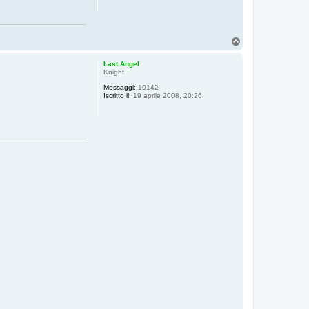
T
o
p
Last Angel
Knight
Messaggi:
10142
Iscritto il:
19 aprile 2008, 20:26