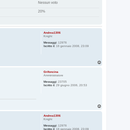
Nessun voto
20%
Andrea1306
Knight
Messaggi:
12976
Iscritto il:
16 gennaio 2008, 23:09
T
o
p
Grifoncina
Amministratore
Messaggi:
23705
Iscritto il:
29 giugno 2006, 20:53
T
o
p
Andrea1306
Knight
Messaggi:
12976
Iscritto il:
16 gennaio 2008, 23:09