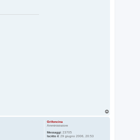
T
o
p
Grifoncina
Amministratore
Messaggi:
23705
Iscritto il:
29 giugno 2006, 20:53