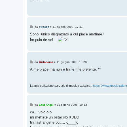
s
a
g
g
i
o
M
da
stracce
»
11 giugno 2008, 17:41
e
s
Sono l'unico disgraziato a cui piace anytime?
s
ho puia de scì...
a
g
g
i
o
M
da
Grifoncina
»
11 giugno 2008, 18:28
e
s
A me piace ma non é tra le mie preferite. ^^
s
a
g
g
i
La mia collezione parziale di musica asiatica :
https://www.jmusicitalia.
o
M
da
Last Angel
»
11 giugno 2008, 19:12
e
s
ca....volo o.o
s
mi mettete un ostacolo XDDD
a
g
tra last angel e but.... ç____ç
g