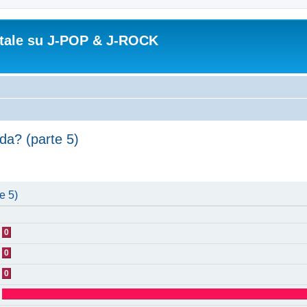
ortale su J-POP & J-ROCK
oda? (parte 5)
e 5)
0
0
0