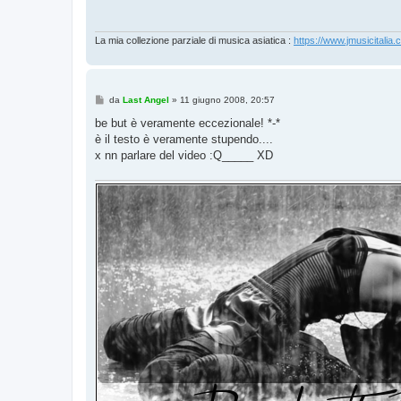
a
g
g
i
La mia collezione parziale di musica asiatica :
https://www.jmusicitalia.
o
M
da
Last Angel
»
11 giugno 2008, 20:57
e
s
be but è veramente eccezionale! *-*
s
è il testo è veramente stupendo....
a
g
x nn parlare del video :Q_____ XD
g
i
o