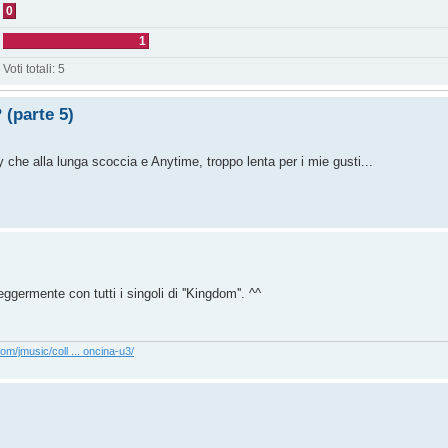
0
1
Voti totali:
5
 (parte 5)
che alla lunga scoccia e Anytime, troppo lenta per i mie gusti...
ermente con tutti i singoli di ''Kingdom''. ^^
com/jmusic/coll ... oncina-u3/