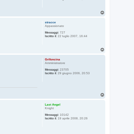
T
o
p
stracce
Appassionato
Messaggi:
727
Iscritto il:
22 luglio 2007, 16:44
T
o
p
Grifoncina
Amministratore
Messaggi:
23705
Iscritto il:
29 giugno 2006, 20:53
T
o
p
Last Angel
Knight
Messaggi:
10142
Iscritto il:
19 aprile 2008, 20:26