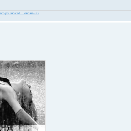
com/jmusic/coll ... oncina-u3/