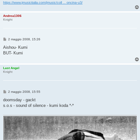
https://www.jmusicitalia.com/jmusic/coll ... oncina-u3/
Andrea1306
Knight
M
2 maggio 2008, 15:26
e
s
Aishou- Kumi
s
BUT- Kumi
a
g
g
i
Last Angel
o
Knight
M
2 maggio 2008, 15:55
e
s
doomsday - gackt
s
s.o.s - sound of silence - kumi koda *-*
a
g
g
i
o