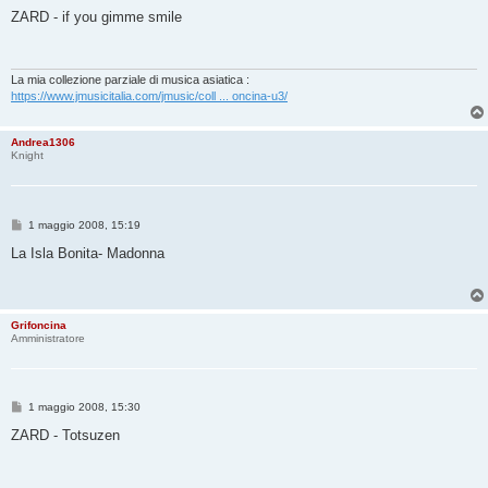
e
s
ZARD - if you gimme smile
s
a
g
g
i
La mia collezione parziale di musica asiatica :
o
https://www.jmusicitalia.com/jmusic/coll ... oncina-u3/
Andrea1306
Knight
M
1 maggio 2008, 15:19
e
s
La Isla Bonita- Madonna
s
a
g
g
i
Grifoncina
o
Amministratore
M
1 maggio 2008, 15:30
e
s
ZARD - Totsuzen
s
a
g
g