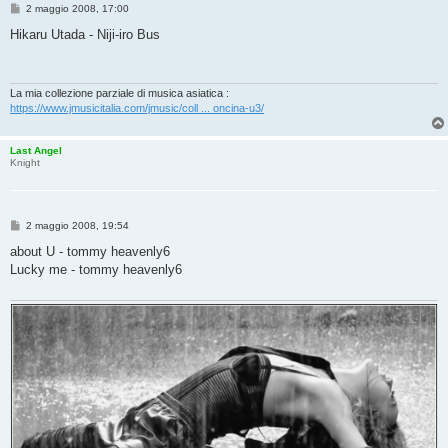
M
2 maggio 2008, 17:00
e
s
Hikaru Utada - Niji-iro Bus
s
a
g
g
i
La mia collezione parziale di musica asiatica :
o
https://www.jmusicitalia.com/jmusic/coll ... oncina-u3/
Last Angel
Knight
M
2 maggio 2008, 19:54
e
s
about U - tommy heavenly6
s
Lucky me - tommy heavenly6
a
g
g
i
o