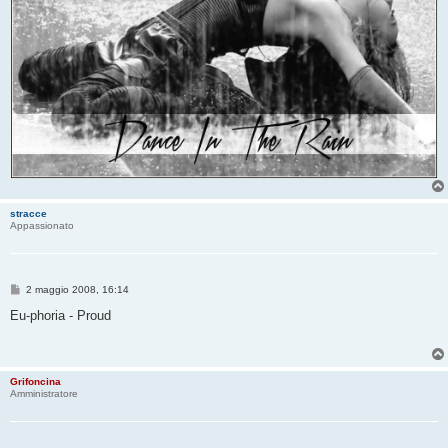
stracce
Appassionato
M
2 maggio 2008, 16:14
e
s
Eu-phoria - Proud
s
a
g
g
i
Grifoncina
o
Amministratore