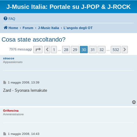
J-Music Italia: Portale su J-POP & J-ROCK
FAQ
Home
Forum
J-Music Italia
L'angolo degli OT
Cosa state ascoltando?
Pagina
30
di
532
1
28
29
30
31
32
532
Precedente
Pro
7976 messaggi
…
…
stracce
Appassionato
M
1 maggio 2008, 13:39
e
s
Zard - Syonara Iemakute
s
a
g
g
i
Grifoncina
o
Amministratore
M
1 maggio 2008, 14:43