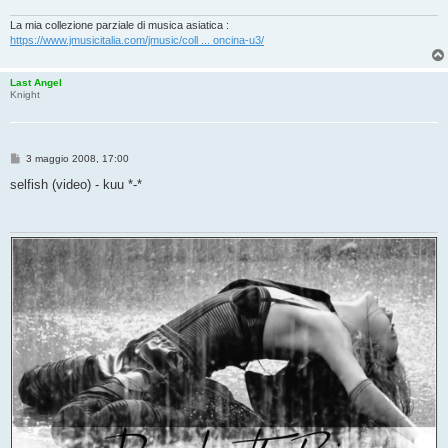
g
g
i
La mia collezione parziale di musica asiatica :
o
https://www.jmusicitalia.com/jmusic/coll ... oncina-u3/
Last Angel
Knight
M
3 maggio 2008, 17:00
e
s
selfish (video) - kuu *-*
s
a
g
g
i
o