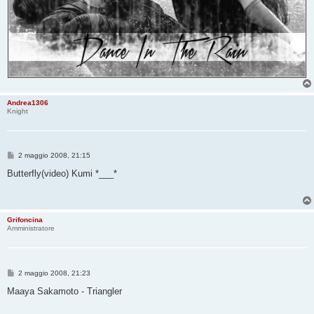
Andrea1306
Knight
M
2 maggio 2008, 21:15
e
s
Butterfly(video) Kumi *___*
s
a
g
g
i
Grifoncina
o
Amministratore
M
2 maggio 2008, 21:23
e
s
Maaya Sakamoto - Triangler
s
a