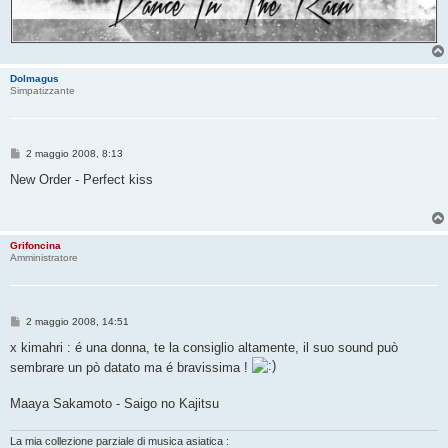
Dolmagus
Simpatizzante
M
2 maggio 2008, 8:13
e
s
New Order - Perfect kiss
s
a
g
g
i
Grifoncina
o
Amministratore
M
2 maggio 2008, 14:51
e
s
x kimahri : é una donna, te la consiglio altamente, il suo sound può
s
sembrare un pò datato ma é bravissima !
a
g
g
Maaya Sakamoto - Saigo no Kajitsu
i
o
La mia collezione parziale di musica asiatica :