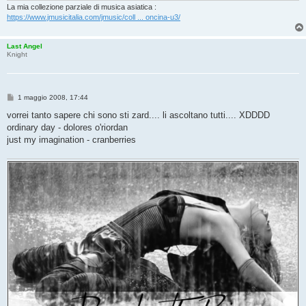
i
La mia collezione parziale di musica asiatica :
o
https://www.jmusicitalia.com/jmusic/coll ... oncina-u3/
Last Angel
Knight
M
1 maggio 2008, 17:44
e
s
vorrei tanto sapere chi sono sti zard.... li ascoltano tutti.... XDDDD
s
ordinary day - dolores o'riordan
a
g
just my imagination - cranberries
g
i
o