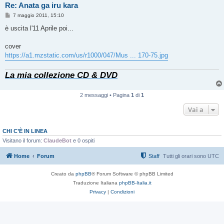
Re: Anata ga iru kara
M
7 maggio 2011, 15:10
e
s
è uscita l'11 Aprile poi...
s
a
g
cover
g
https://a1.mzstatic.com/us/r1000/047/Mus ... 170-75.jpg
i
o
La mia collezione CD & DVD
2 messaggi • Pagina
1
di
1
Vai a
CHI C’È IN LINEA
Visitano il forum:
ClaudeBot
e 0 ospiti
Home
Forum
Staff
Tutti gli orari sono
UTC
Creato da
phpBB
® Forum Software © phpBB Limited
Traduzione Italiana
phpBB-Italia.it
Privacy
|
Condizioni