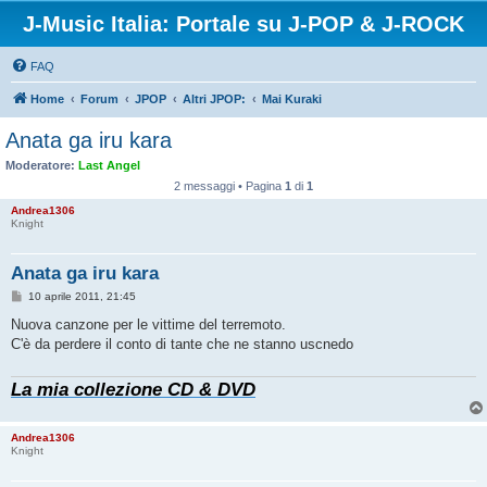
J-Music Italia: Portale su J-POP & J-ROCK
FAQ
Home
Forum
JPOP
Altri JPOP:
Mai Kuraki
Anata ga iru kara
Moderatore:
Last Angel
2 messaggi • Pagina
1
di
1
Andrea1306
Knight
Anata ga iru kara
M
10 aprile 2011, 21:45
e
s
Nuova canzone per le vittime del terremoto.
s
C'è da perdere il conto di tante che ne stanno uscnedo
a
g
g
La mia collezione CD & DVD
i
o
Andrea1306
Knight