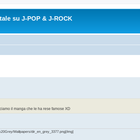
ortale su J-POP & J-ROCK
iciamo il manga che le ha rese famose XD
%20Grey/Wallpapers/dir_en_grey_3377.png[/img]