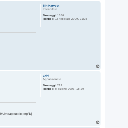
o
p
Sin Harvest
Intenditore
Messaggi:
1386
Iscritto il:
16 febbraio 2009, 21:36
T
o
p
aki4
Appassionato
Messaggi:
219
Iscritto il:
5 giugno 2008, 15:20
194/imcappuccio.png/1/]
T
o