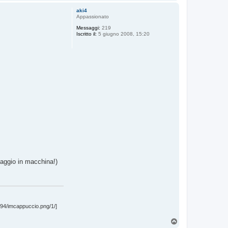
o
p
aki4
Appassionato
Messaggi:
219
Iscritto il:
5 giugno 2008, 15:20
iaggio in macchina!)
194/imcappuccio.png/1/]
T