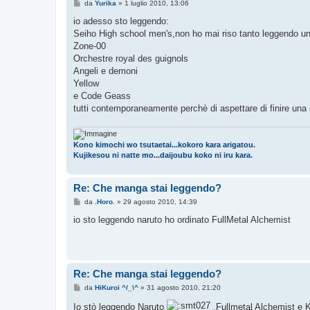
M
da
Yurika
»
1 luglio 2010, 13:06
e
s
io adesso sto leggendo:
s
Seiho High school men's,non ho mai riso tanto leggendo u
a
g
Zone-00
g
Orchestre royal des guignols
i
o
Angeli e demoni
Yellow
e Code Geass
tutti contemporaneamente perchè di aspettare di finire una s
Kono kimochi wo tsutaetai...kokoro kara arigatou.
Kujikesou ni natte mo...daijoubu koko ni iru kara.
Re: Che manga stai leggendo?
M
da
.Horo.
»
29 agosto 2010, 14:39
e
s
io sto leggendo naruto ho ordinato FullMetal Alchemist
s
a
g
g
i
o
Re: Che manga stai leggendo?
M
da
HiKuroi ^/_\^
»
31 agosto 2010, 21:20
e
s
Io stò leggendo Naruto
,Fullmetal Alchemist e 