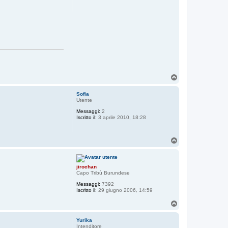
T
o
p
Sofia
Utente
Messaggi:
2
Iscritto il:
3 aprile 2010, 18:28
T
o
p
jirochan
Capo Tribù Burundese
Messaggi:
7392
Iscritto il:
29 giugno 2006, 14:59
T
o
p
Yurika
Intenditore