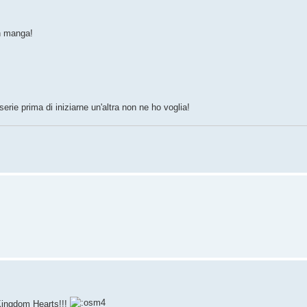
n manga!
erie prima di iniziarne un'altra non ne ho voglia!
Kingdom Hearts!!!