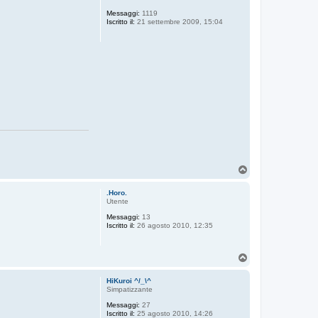
Messaggi:
1119
Iscritto il:
21 settembre 2009, 15:04
T
o
p
.Horo.
Utente
Messaggi:
13
Iscritto il:
26 agosto 2010, 12:35
T
o
p
HiKuroi ^/_\^
Simpatizzante
Messaggi:
27
Iscritto il:
25 agosto 2010, 14:26