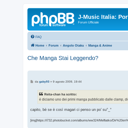
J-Music Italia: P
Forum Ufficiale
FAQ
Home
Forum
Angolo Otaku
Manga & Anime
Che Manga Stai Leggendo?
M
da
gaby93
»
9 agosto 2009, 19:44
e
s
s
Reita-chan ha scritto:
a
g
è diciamo uno dei primi manga pubblicato dalle clamp, d
g
i
o
capito, bè se è così magari ci penso un po' su°_°
[img]https://i732.photobucket.com/albums/ww324/Melfiatko/Dir%20en