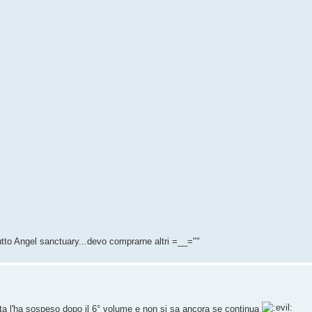
utto Angel sanctuary...devo comprarne altri =__=""
eta l'ha sospeso dopo il 6° volume e non si sa ancora se continua