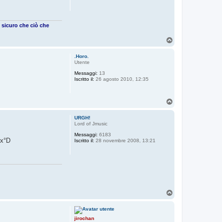
 sicuro che ciò che
T
o
p
.Horo.
Utente
Messaggi:
13
Iscritto il:
26 agosto 2010, 12:35
T
o
p
URGH!
Lord of Jmusic
Messaggi:
6183
 x°D
Iscritto il:
28 novembre 2008, 13:21
T
o
p
jirochan