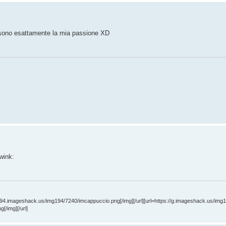
 sono esattamente la mia passione XD
g194.imageshack.us/img194/7240/imcappuccio.png[/img][/url][url=https://g.imageshack.us/img
/img][/url]