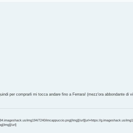
uindi per comprarli mi tocca andare fino a Ferrara! (mezz'ora abbondante di v
g194.imageshack.us/img194/7240/imcappuccio.png[/img][/url][url=https://g.imageshack.us/img
/img][/url]