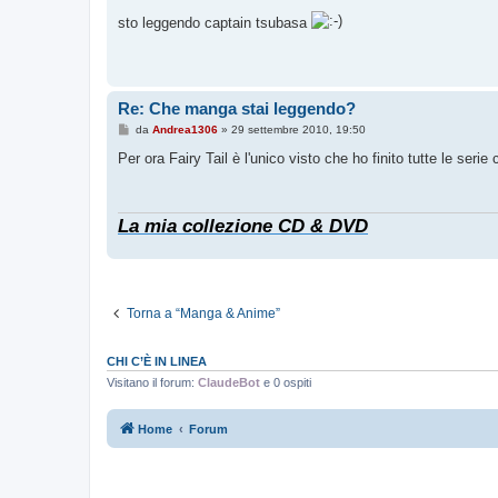
e
s
sto leggendo captain tsubasa
s
a
g
g
i
o
Re: Che manga stai leggendo?
M
da
Andrea1306
»
29 settembre 2010, 19:50
e
s
Per ora Fairy Tail è l'unico visto che ho finito tutte le seri
s
a
g
g
La mia collezione CD & DVD
i
o
Torna a “Manga & Anime”
CHI C’È IN LINEA
Visitano il forum:
ClaudeBot
e 0 ospiti
Home
Forum