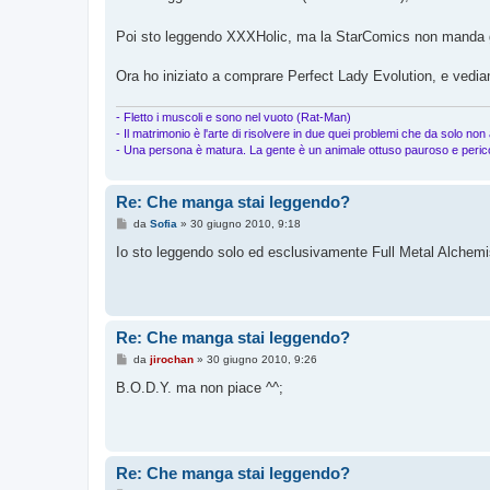
s
a
g
Poi sto leggendo XXXHolic, ma la StarComics non manda gl
g
i
o
Ora ho iniziato a comprare Perfect Lady Evolution, e vedia
- Fletto i muscoli e sono nel vuoto (Rat-Man)
- Il matrimonio è l'arte di risolvere in due quei problemi che da solo non
- Una persona è matura. La gente è un animale ottuso pauroso e peric
Re: Che manga stai leggendo?
M
da
Sofia
»
30 giugno 2010, 9:18
e
s
Io sto leggendo solo ed esclusivamente Full Metal Alchemi
s
a
g
g
i
o
Re: Che manga stai leggendo?
M
da
jirochan
»
30 giugno 2010, 9:26
e
s
B.O.D.Y. ma non piace ^^;
s
a
g
g
i
o
Re: Che manga stai leggendo?