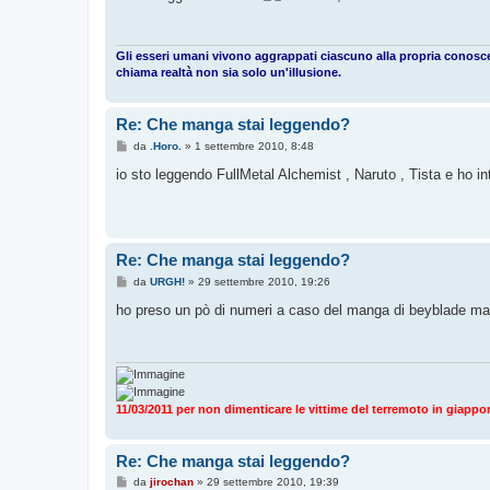
s
a
g
g
i
Gli esseri umani vivono aggrappati ciascuno alla propria conos
o
chiama realtà non sia solo un'illusione.
Re: Che manga stai leggendo?
M
da
.Horo.
»
1 settembre 2010, 8:48
e
s
io sto leggendo FullMetal Alchemist , Naruto , Tista e ho int
s
a
g
g
i
o
Re: Che manga stai leggendo?
M
da
URGH!
»
29 settembre 2010, 19:26
e
s
ho preso un pò di numeri a caso del manga di beyblade ma la
s
a
g
g
i
o
11/03/2011 per non dimenticare le vittime del terremoto in giappo
Re: Che manga stai leggendo?
M
da
jirochan
»
29 settembre 2010, 19:39