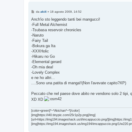
M
da
aki4
»
18 agosto 2009, 14:52
e
s
Anch'io sto leggendo tanti bei mangucci!
s
-Full Metal Alchemist
a
g
-Tsubasa reservoir chronicles
g
-Naruto
i
o
-Fairy Tail
-Bokura ga Ita
-XXXHolic
-Hikaru no Go
-Elemental gerard
-Oh mia dea!
-Lovely Complex
e ne ho altri...
....Sono una patita di manga!!(Non l'avevate capito?XP)
Peccato che nel paese dove abito ne vendono solo 2 tipi, q
XD XD
[color=green]*~*Akichan*~*[/color]
[img]https://i40.tinypic.com/25r1p2p.png[/img]
[url=https://img194.imageshack.us/i/imcappuccio.png/][img]https://im
[img]https://img194.imageshack.us/img194/imcappuccio.png/1/w220.png[