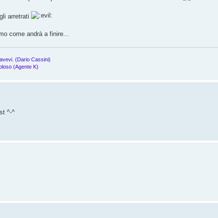
i arretrati
mo come andrà a finire...
 avevi. (Dario Cassini)
oloso (Agente K)
st ^-^