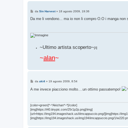
M
da
Sin Harvest
»
18 agosto 2009, 19:36
e
s
Da me li vendono... ma io non li compro O.O i manga non
s
a
g
g
i
o
~Ultimo artista scoperto~
[/i]
~
alan
~
M
da
aki4
»
19 agosto 2009, 8:54
e
s
A me invece piacciono molto....un ottimo passatempo!
s
a
g
g
i
[color=green]*~*Akichan*~*[/color]
o
[img]https://i40.tinypic.com/25r1p2p.png[/img]
[url=https://img194.imageshack.us/i/imcappuccio.png/][img]https://im
[img]https://img194.imageshack.us/img194/imcappuccio.png/1/w220.png[