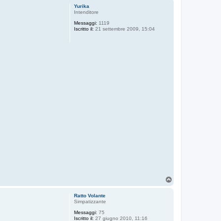
p
Yurika
Intenditore
Messaggi:
1119
Iscritto il:
21 settembre 2009, 15:04
T
o
p
Ratto Volante
Simpatizzante
Messaggi:
75
Iscritto il:
27 giugno 2010, 11:16