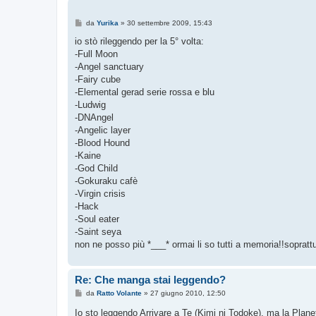
M
da
Yurika
»
30 settembre 2009, 15:43
e
s
io stò rileggendo per la 5° volta:
s
-Full Moon
a
g
-Angel sanctuary
g
-Fairy cube
i
o
-Elemental gerad serie rossa e blu
-Ludwig
-DNAngel
-Angelic layer
-Blood Hound
-Kaine
-God Child
-Gokuraku cafè
-Virgin crisis
-Hack
-Soul eater
-Saint seya
non ne posso più *___* ormai li so tutti a memoria!!sopratt
Re: Che manga stai leggendo?
M
da
Ratto Volante
»
27 giugno 2010, 12:50
e
s
Io sto leggendo Arrivare a Te (Kimi ni Todoke), ma la Plan