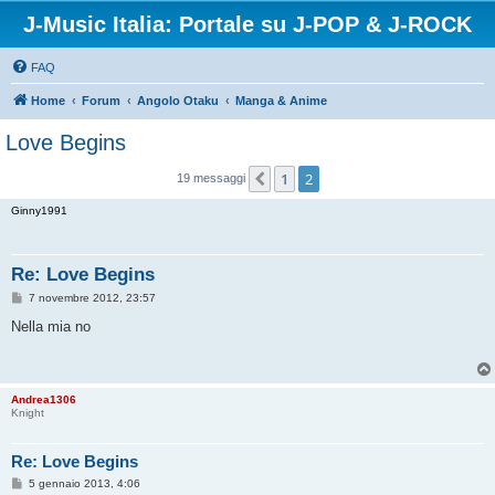
J-Music Italia: Portale su J-POP & J-ROCK
FAQ
Home
Forum
Angolo Otaku
Manga & Anime
Love Begins
1
2
Precedente
19 messaggi
Ginny1991
Re: Love Begins
M
7 novembre 2012, 23:57
e
s
Nella mia no
s
a
g
g
i
Andrea1306
o
Knight
Re: Love Begins
M
5 gennaio 2013, 4:06