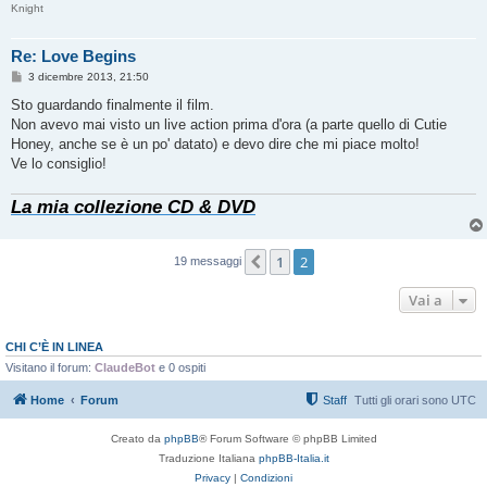
Knight
Re: Love Begins
M
3 dicembre 2013, 21:50
e
s
Sto guardando finalmente il film.
s
Non avevo mai visto un live action prima d'ora (a parte quello di Cutie
a
g
Honey, anche se è un po' datato) e devo dire che mi piace molto!
g
Ve lo consiglio!
i
o
La mia collezione CD & DVD
1
2
Precedente
19 messaggi
Vai a
CHI C’È IN LINEA
Visitano il forum:
ClaudeBot
e 0 ospiti
Home
Forum
Staff
Tutti gli orari sono
UTC
Creato da
phpBB
® Forum Software © phpBB Limited
Traduzione Italiana
phpBB-Italia.it
Privacy
|
Condizioni