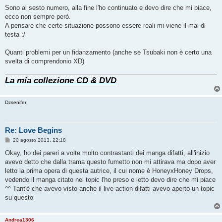
e
s
Sono al sesto numero, alla fine l'ho continuato e devo dire che mi piace,
s
ecco non sempre però.
a
g
A pensare che certe situazione possono essere reali mi viene il mal di
g
testa :/
i
o
Quanti problemi per un fidanzamento (anche se Tsubaki non è certo una
svelta di comprendonio XD)
La mia collezione CD & DVD
Dzsenifer
Re: Love Begins
M
20 agosto 2013, 22:18
e
s
Okay, ho dei pareri a volte molto contrastanti dei manga difatti, all'inizio
s
avevo detto che dalla trama questo fumetto non mi attirava ma dopo aver
a
g
letto la prima opera di questa autrice, il cui nome è HoneyxHoney Drops,
g
vedendo il manga citato nel topic l'ho preso e letto devo dire che mi piace
i
o
^^ Tant'è che avevo visto anche il live action difatti avevo aperto un topic
su questo
Andrea1306