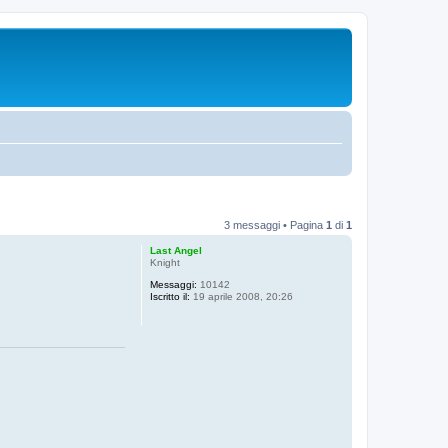
3 messaggi • Pagina
1
di
1
Last Angel
Knight
Messaggi:
10142
Iscritto il:
19 aprile 2008, 20:26