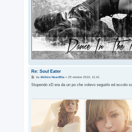
Re: Soul Eater
M
da
Akihiro Heartfilia
»
25 ottobre 2010, 11:41
e
s
Stupendo xD era da un po che volevo seguirlo ed eccolo su r
s
a
g
g
i
o