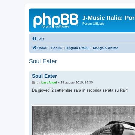
J-Music Italia: P
Forum Ufficiale
FAQ
Home
Forum
Angolo Otaku
Manga & Anime
Soul Eater
Soul Eater
M
da
Last Angel
»
28 agosto 2010, 19:30
e
s
Da giovedi 2 settembre sarà in seconda serata su Rai4
s
a
g
g
i
o