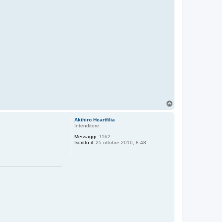
T
o
p
Akihiro Heartfilia
Intenditore
Messaggi:
1162
Iscritto il:
25 ottobre 2010, 8:48