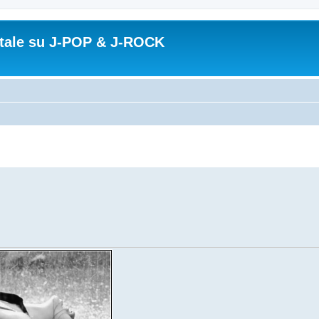
ortale su J-POP & J-ROCK