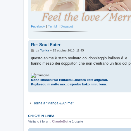
Facebook
|
Tumblr
|
Blogspot
Re: Soul Eater
M
da
Yurika
»
25 ottobre 2010, 11:45
e
s
questo anime è stato rovinato col doppiaggio italiano é_è
s
hanno messo dei doppiatori che non c'entrano un fico col 
a
g
g
i
o
Kono kimochi wo tsutaetai...kokoro kara arigatou.
Kujikesou ni natte mo...daijoubu koko ni iru kara.
Torna a “Manga & Anime”
CHI C’È IN LINEA
Visitano il forum:
ClaudeBot
e 1 ospite