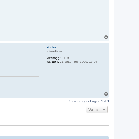
T
o
p
Yurika
Intenditore
Messaggi:
1119
Iscritto il:
21 settembre 2009, 15:04
T
o
3 messaggi • Pagina
1
di
1
p
Vai a