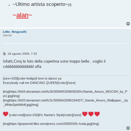
~Ultimo artista scoperto~
[/i]
~
alan
~
Little_Ningyou91
Utente
M
19 agosto 2009, 7:32
e
s
Infatti,Cmq le foto della copertina sono troppo belle...voglio il
s
cdddddddddddddd uffa
a
g
g
i
[size=150][color=indigo]I love to dance ya
o
Everybody call me DANCING QUEEN[/color][/size]
[img]https://th04.deviantart.net/fs26/300W/f/2008/063/0/c/Namie_Amuro_WOOSH_by_P
eU.jpg[/img]
[img]https://th03.deviantart.net/fs31/300W/i/2008/194/0/7/_Namie_Amuro_Wallpaper__by
_WhiteSpiritWolf.jpg[/img]
[color=red][size=150]It's Namie's Style[/color][/size]
[img]https://jpopworld.files.wordpress.com/2009/03/fc-koda.jpg[/img]