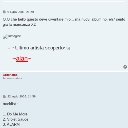
M
9 luglio 2009, 21:50
e
s
O.O che bello questo deve diventare mio... ma nuovi album no, eh? sento
s
già la mancanza XD
a
g
g
i
o
~Ultimo artista scoperto~
[/i]
~
alan
~
Grifoncina
Amministratore
M
22 luglio 2009, 14:59
e
s
tracklist :
s
a
g
1. Do Me More
g
2. Violet Sauce
i
o
3. ALARM