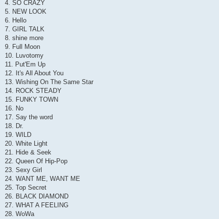
4. SO CRAZY
5. NEW LOOK
6. Hello
7. GIRL TALK
8. shine more
9. Full Moon
10. Luvotomy
11. Put'Em Up
12. It's All About You
13. Wishing On The Same Star
14. ROCK STEADY
15. FUNKY TOWN
16. No
17. Say the word
18. Dr.
19. WILD
20. White Light
21. Hide & Seek
22. Queen Of Hip-Pop
23. Sexy Girl
24. WANT ME, WANT ME
25. Top Secret
26. BLACK DIAMOND
27. WHAT A FEELING
28. WoWa