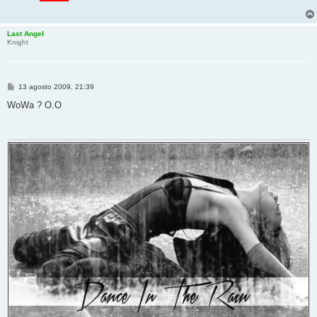
Last Angel
Knight
M
13 agosto 2009, 21:39
e
s
WoWa ? O.O
s
a
g
g
i
o