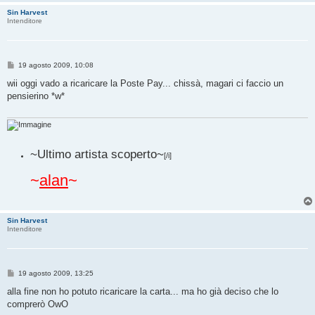
Sin Harvest
Intenditore
M
19 agosto 2009, 10:08
e
s
wii oggi vado a ricaricare la Poste Pay... chissà, magari ci faccio un
s
pensierino *w*
a
g
g
i
o
~Ultimo artista scoperto~
[/i]
~
alan
~
Sin Harvest
Intenditore
M
19 agosto 2009, 13:25
e
s
alla fine non ho potuto ricaricare la carta... ma ho già deciso che lo
s
comprerò OwO
a
g