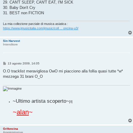
29. CAN'T SLEEP, CAN'T EAT, I'M SICK
30. Baby Don't Cry
31. BEST non FICTION
La mia collezione parziale di musica asiatica :
https://www.jmusicitalia.com/jmusic/coll ... oncina-u3/
Sin Harvest
Intenditore
M
13 agosto 2009, 14:05
e
s
O.O tracklist meravigliosa OwO mi piacciono alla follia quasi tutte *w*
s
mezzega 31 brani O_O
a
g
g
i
o
~Ultimo artista scoperto~
[/i]
~
alan
~
Grifoncina
Amministratore