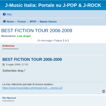
J-Music Italia: Portale su J-POP & J-ROCK
FAQ
Home
Forum
JPOP
Namie Amuro
BEST FICTION TOUR 2008-2009
Moderatore:
Last Angel
14 messaggi • Pagina
1
di
1
Grifoncina
Amministratore
BEST FICTION TOUR 2008-2009
M
9 luglio 2009, 17:23
e
s
Settembre drop !
s
a
g
g
i
La mia collezione parziale di musica asiatica :
o
https://www.jmusicitalia.com/jmusic/coll ... oncina-u3/
Sin Harvest
Intenditore