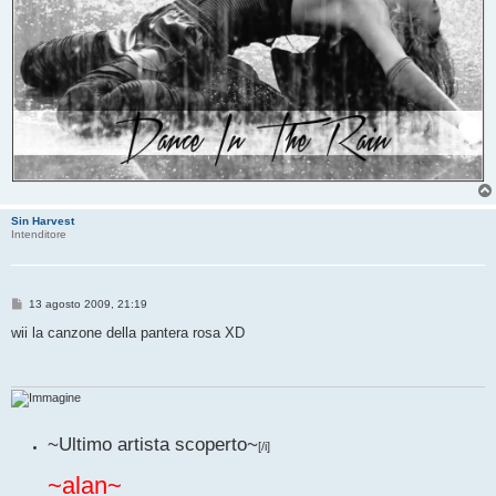
Sin Harvest
Intenditore
M
13 agosto 2009, 21:19
e
s
wii la canzone della pantera rosa XD
s
a
g
g
i
o
~Ultimo artista scoperto~
[/i]
~
alan
~