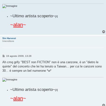
g
i
o
~Ultimo artista scoperto~
[/i]
~
alan
~
Sin Harvest
Intenditore
M
19 agosto 2009, 13:28
e
s
Ah cmq grify "BEST non FICTION" non è una canzone, è un "dietro le
s
quinte" del concerto che lei ha tenuto a Taiwan... per cui le canzoni sono
a
g
30... è sempre un bel numerone *w*
g
i
o
~Ultimo artista scoperto~
[/i]
~
alan
~