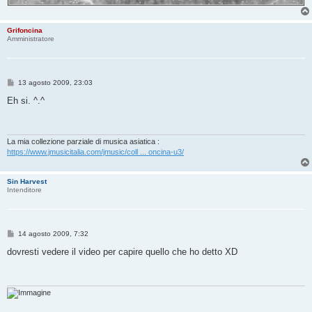
Grifoncina
Amministratore
M
13 agosto 2009, 23:03
e
s
Eh si. ^.^
s
a
g
g
i
La mia collezione parziale di musica asiatica :
o
https://www.jmusicitalia.com/jmusic/coll ... oncina-u3/
Sin Harvest
Intenditore
M
14 agosto 2009, 7:32
e
s
dovresti vedere il video per capire quello che ho detto XD
s
a
g
g
i
o