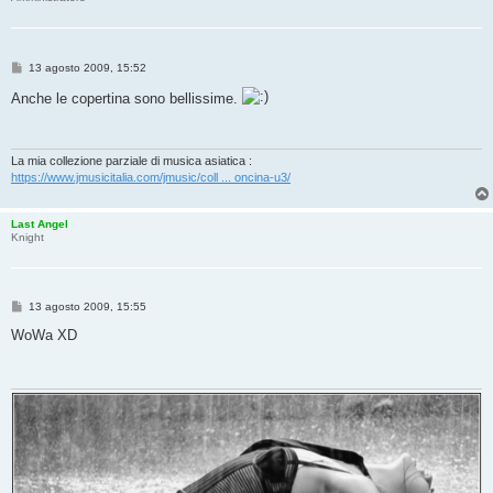
M
13 agosto 2009, 15:52
e
s
Anche le copertina sono bellissime.
s
a
g
g
i
La mia collezione parziale di musica asiatica :
o
https://www.jmusicitalia.com/jmusic/coll ... oncina-u3/
Last Angel
Knight
M
13 agosto 2009, 15:55
e
s
WoWa XD
s
a
g
g
i
o