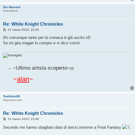
g
i
Sin Harvest
o
Intenditore
Re: White Knight Chronicles
M
21 marzo 2010, 22:09
e
s
Ah comunque tanto per la cronaca è già uscito xD
s
Se mi gira magari lo compro e vi dico com'é
a
g
g
i
o
~Ultimo artista scoperto~
[/i]
~
alan
~
Toshihiro90
Appassionato
Re: White Knight Chronicles
M
21 marzo 2010, 23:48
e
s
Secondo me hanno sbagliato data di lancio,insieme a Final Fantasy
s
a