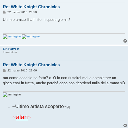
Re: White Knight Chronicles
M
22 marzo 2010, 20:50
e
s
Un mio amico l'ha finito in questi giorni :/
s
a
g
g
i
o
Sin Harvest
Intenditore
Re: White Knight Chronicles
M
22 marzo 2010, 21:06
e
s
ma come cacchio ha fatto? o_O io non riuscirei mai a completare un
s
gioco così in fretta, anche perché dopo non ricorderei nulla della trama xD
a
g
g
i
o
~Ultimo artista scoperto~
[/i]
~
alan
~