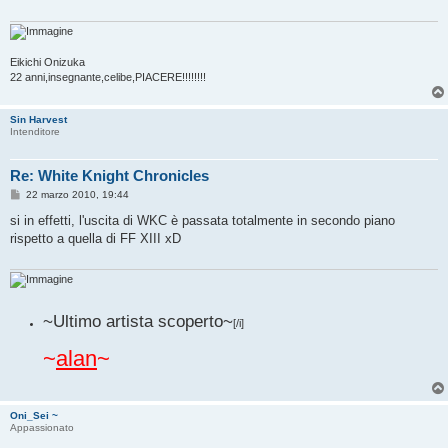
g
g
i
o
Eikichi Onizuka
22 anni,insegnante,celibe,PIACERE!!!!!!!!
Sin Harvest
Intenditore
Re: White Knight Chronicles
M
22 marzo 2010, 19:44
e
s
si in effetti, l'uscita di WKC è passata totalmente in secondo piano
s
rispetto a quella di FF XIII xD
a
g
g
i
o
~Ultimo artista scoperto~
[/i]
~
alan
~
Oni_Sei ~
Appassionato