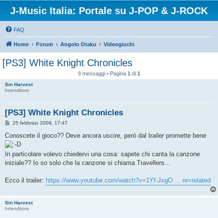
J-Music Italia: Portale su J-POP & J-ROCK
FAQ
Home
Forum
Angolo Otaku
Videogiochi
[PS3] White Knight Chronicles
9 messaggi • Pagina
1
di
1
Sin Harvest
Intenditore
[PS3] White Knight Chronicles
M
25 febbraio 2009, 17:47
e
s
Conoscete il gioco?? Deve ancora uscire, però dal trailer promette bene
s
a
g
In particolare volevo chiedervi una cosa: sapete chi canta la canzone
g
iniziale?? Io so solo che la canzone si chiama Travellers...
i
o
Ecco il trailer:
https://www.youtube.com/watch?v=1Yf-JxgO ... re=related
Sin Harvest
Intenditore