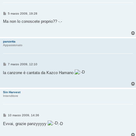
M
5 marzo 2009, 19:28
e
s
Ma non lo conoscete proprio?? -.-
s
a
g
g
i
panzetta
o
Appassionato
M
7 marzo 2009, 12:10
e
s
la canzone è cantata da Kazco Hamano
s
a
g
g
i
Sin Harvest
o
Intenditore
M
10 marzo 2009, 14:36
e
s
Evvai, grazie panzyyyyy
:-D
s
a
g